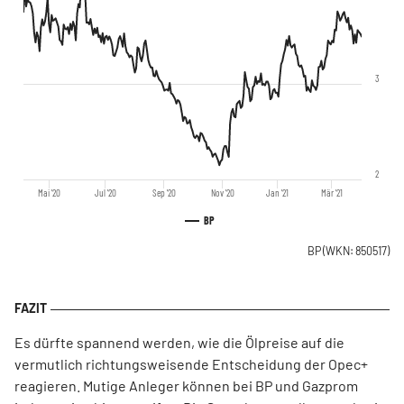
3
2
Mai '20
Jul '20
Sep '20
Nov '20
Jan '21
Mär '21
BP
BP
(WKN: 850517)
Es dürfte spannend werden, wie die Ölpreise auf die
vermutlich richtungsweisende Entscheidung der Opec+
reagieren. Mutige Anleger können bei BP und Gazprom