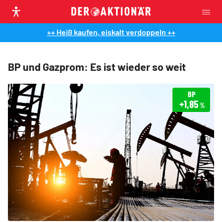
++ Heiß kaufen, eiskalt verdoppeln ++
BP und Gazprom: Es ist wieder so weit
BP
+1,85
%