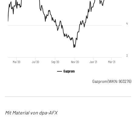
4
3
Mai '20
Jul '20
Sep '20
Nov '20
Jan '21
Mär '21
Gazprom
Gazprom
(WKN: 903276)
Mit Material von dpa-AFX