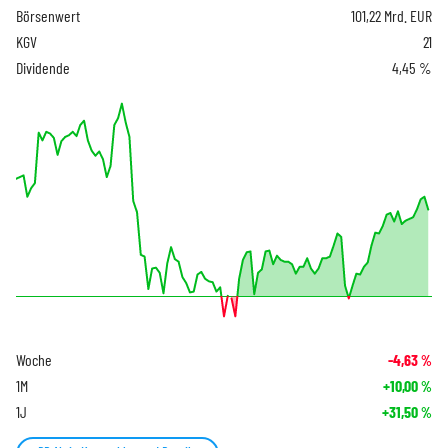
Börsenwert
101,22 Mrd. EUR
KGV
21
Dividende
4,45 %
Woche
-4,63
%
1M
+10,00
%
1J
+31,50
%