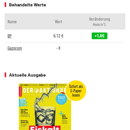
Behandelte Werte
Veränderung
Name
Wert
Heute in %
BP
6,12
€
+1,85
Gazprom
-
€
Aktuelle Ausgabe