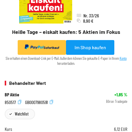
Nr. 33/26
8,90 €
Heiße Tage – eiskalt kaufen: 5 Aktien im Fokus
Im Shop kaufen
Sofortkauf
Sie erhalten einen Download-Link per E-Mail. Außerdem können Sie gekaufte E-Paper in Ihrem
Konto
herunterladen.
Behandelter Wert
BP Aktie
+1,85
%
850517
GB0007980591
Börse:
Tradegate
Watchlist
Kurs
6,12
EUR