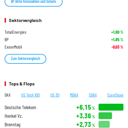
BP Aktie Kennzahlen und Details
Sektorvergleich
TotalEnergies
+1,90
%
BP
+1,85
%
ExxonMobil
-0,03
%
Zum Sektorvergleich
Tops & Flops
DAX
US Tech 100
US 30
MDAX
SDAX
EuroStoxx
+6,15
Deutsche Telekom
%
+3,36
Henkel Vz.
%
+2,73
Brenntag
%