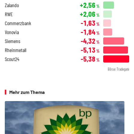
+2,56
Zalando
%
+2,06
RWE
%
-1,63
Commerzbank
%
-1,84
Vonovia
%
-4,32
Siemens
%
-5,13
Rheinmetall
%
-5,38
Scout24
%
Börse: Tradegate
Mehr zum Thema