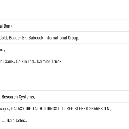
al Bank
,
Gold
,
Baader Bk
,
Babcock International Group
,
o.
,
chi Sank.
,
Daikin Ind.
,
Daimler Truck
,
t Research Systems
,
pagos
,
GALAXY DIGITAL HOLDINGS LTD. REGISTERED SHARES O.N.
,
...
,
Hain Celes.
,