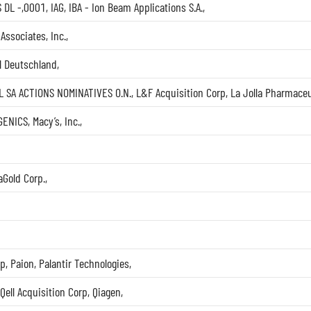
 DL -,0001
,
IAG
,
IBA - Ion Beam Applications S.A.
,
Associates, Inc.
,
l Deutschland
,
 SA ACTIONS NOMINATIVES O.N.
,
L&F Acquisition Corp
,
La Jolla Pharmace
GENICS
,
Macy’s, Inc.
,
Gold Corp.
,
rp
,
Paion
,
Palantir Technologies
,
Qell Acquisition Corp
,
Qiagen
,