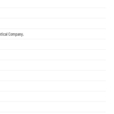
utical Company
,