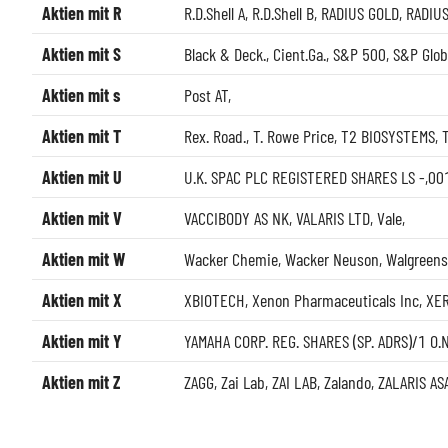
Aktien mit R
R.D.Shell A
,
R.D.Shell B
,
RADIUS GOLD
,
RADIUS
Aktien mit S
Black & Deck.
,
Cient.Ga.
,
S&P 500
,
S&P Glob
Aktien mit s
Post AT
,
Aktien mit T
Rex. Road.
,
T. Rowe Price
,
T2 BIOSYSTEMS
,
Aktien mit U
U.K. SPAC PLC REGISTERED SHARES LS -,00
Aktien mit V
VACCIBODY AS NK
,
VALARIS LTD
,
Vale
,
Aktien mit W
Wacker Chemie
,
Wacker Neuson
,
Walgreens
Aktien mit X
XBIOTECH
,
Xenon Pharmaceuticals Inc
,
XE
Aktien mit Y
YAMAHA CORP. REG. SHARES (SP. ADRS)/1 O.N
Aktien mit Z
ZAGG
,
Zai Lab
,
ZAI LAB
,
Zalando
,
ZALARIS AS