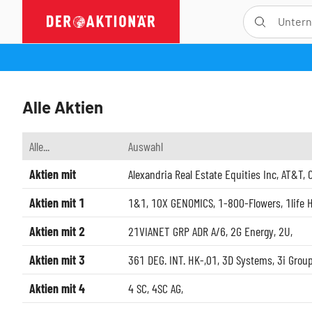
Alle Aktien
Alle...
Auswahl
Aktien mit
Alexandria Real Estate Equities Inc
,
AT&T
,
Aktien mit 1
1&1
,
10X GENOMICS
,
1-800-Flowers
,
1life 
Aktien mit 2
21VIANET GRP ADR A/6
,
2G Energy
,
2U
,
Aktien mit 3
361 DEG. INT. HK-,01
,
3D Systems
,
3i Group
Aktien mit 4
4 SC
,
4SC AG
,