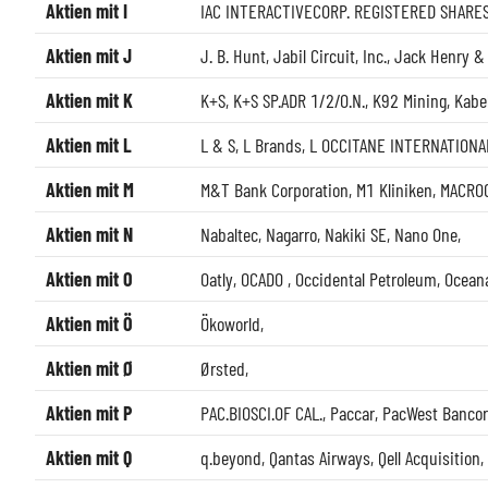
Aktien mit I
IAC INTERACTIVECORP. REGISTERED SHARES
Aktien mit J
J. B. Hunt
,
Jabil Circuit, Inc.
,
Jack Henry & 
Aktien mit K
K+S
,
K+S SP.ADR 1/2/O.N.
,
K92 Mining
,
Kabe
Aktien mit L
L & S
,
L Brands
,
L OCCITANE INTERNATIONAL
Aktien mit M
M&T Bank Corporation
,
M1 Kliniken
,
MACRO
Aktien mit N
Nabaltec
,
Nagarro
,
Nakiki SE
,
Nano One
,
Aktien mit O
Oatly
,
OCADO
,
Occidental Petroleum
,
Oceana
Aktien mit Ö
Ökoworld
,
Aktien mit Ø
Ørsted
,
Aktien mit P
PAC.BIOSCI.OF CAL.
,
Paccar
,
PacWest Banco
Aktien mit Q
q.beyond
,
Qantas Airways
,
Qell Acquisition
,