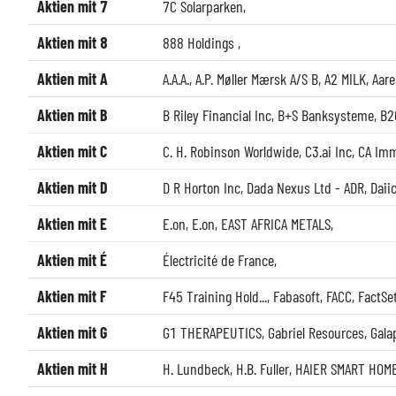
Aktien mit 7
7C Solarparken
,
Aktien mit 8
888 Holdings
,
Aktien mit A
A.A.A.
,
A.P. Møller Mærsk A/S B
,
A2 MILK
,
Aare
Aktien mit B
B Riley Financial Inc
,
B+S Banksysteme
,
B2
Aktien mit C
C. H. Robinson Worldwide
,
C3.ai Inc
,
CA Imm
Aktien mit D
D R Horton Inc
,
Dada Nexus Ltd - ADR
,
Daii
Aktien mit E
E.on
,
E.on
,
EAST AFRICA METALS
,
Aktien mit É
Électricité de France
,
Aktien mit F
F45 Training Hold...
,
Fabasoft
,
FACC
,
FactSe
Aktien mit G
G1 THERAPEUTICS
,
Gabriel Resources
,
Gala
Aktien mit H
H. Lundbeck
,
H.B. Fuller
,
HAIER SMART HOME 