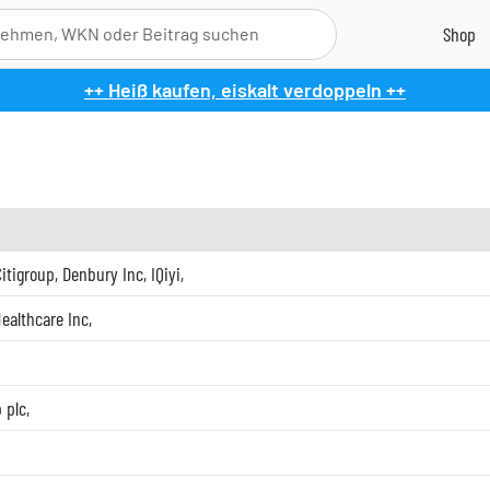
++ Heiß kaufen, eiskalt verdoppeln ++
Citigroup
,
Denbury Inc
,
IQiyi
,
Healthcare Inc
,
 plc
,