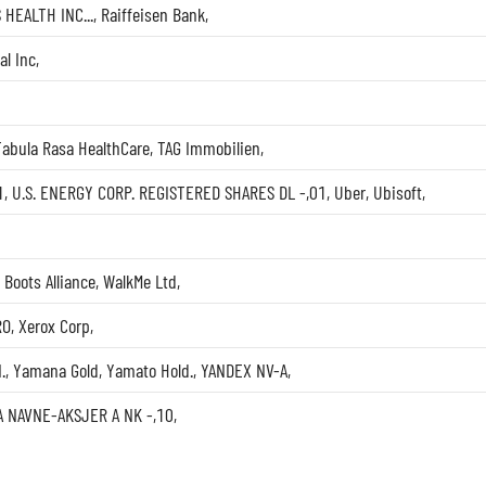
 HEALTH INC...
,
Raiffeisen Bank
,
al Inc
,
Tabula Rasa HealthCare
,
TAG Immobilien
,
1
,
U.S. ENERGY CORP. REGISTERED SHARES DL -,01
,
Uber
,
Ubisoft
,
 Boots Alliance
,
WalkMe Ltd
,
RO
,
Xerox Corp
,
.
,
Yamana Gold
,
Yamato Hold.
,
YANDEX NV-A
,
A NAVNE-AKSJER A NK -,10
,