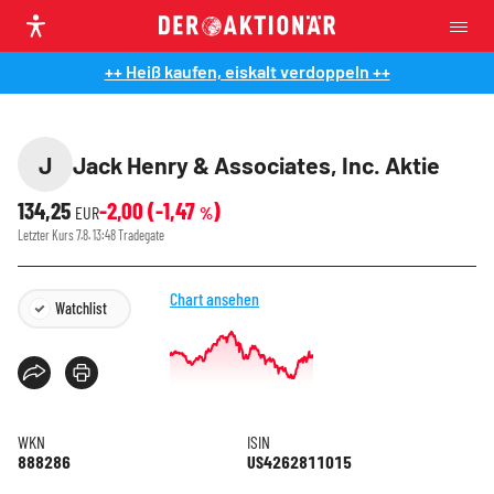
++ Heiß kaufen, eiskalt verdoppeln ++
J
Jack Henry & Associates, Inc. Aktie
134,25
-2,00
(
-1,47
)
EUR
%
Letzter Kurs
7.8. 13:48
Tradegate
Chart ansehen
Watchlist
WKN
ISIN
888286
US4262811015