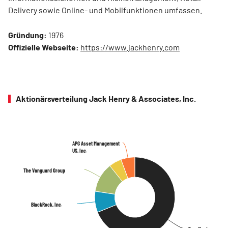
Delivery sowie Online- und Mobilfunktionen umfassen.
Gründung:
1976
Offizielle Webseite:
https://www.jackhenry.com
Aktionärsverteilung Jack Henry & Associates, Inc.
APG Asset Management
APG Asset Management
US, Inc.
US, Inc.
The Vanguard Group
The Vanguard Group
BlackRock, Inc.
BlackRock, Inc.