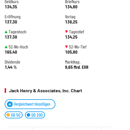
Geldkurs
Briefkurs
134,35
134,80
Eröffnung
Vortag
137,30
136,25
Tageshoch
Tagestief
137,30
134,25
52-Wo-Hoch
52-Wo-Tief
165,40
105,80
Dividende
Marktkap.
1,44 %
9,65 Mrd. EUR
Jack Henry & Associates, Inc. Chart
Vergleichwert hinzufügen
GD 50
GD 200