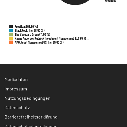
Freefloat
Freefloat
Freefloat (68,90 %)
BlackRock, Inc. (8,50 %)
The Vanguard Group (11,90 %)
Kayne Anderson Rudnick Investment Management, LLC (5,10 …
APG Asset Management US, Inc. (5,60 %)
Mediadaten
Impressum
Nutzungsbedingungen
Datenschutz
Barrierefreiheitserklärung
Datenschutzeinstellungen