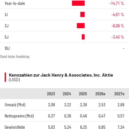
Year-to-date
-14,71 %
1J
-4,91 %
3J
-9,08 %
5J
-3,45 %
10J
-
Stand: letzter Handelstag
Kennzahlen zur Jack Henry & Associates, Inc. Aktie
(USD)
2023
2024
2025
2026e
2027e
Umsatz (Mrd)
2,08
2,22
2,38
2,53
2,68
Nettogewinn (Mrd)
0,37
0,38
0,46
0,47
0,51
Gewinn/Aktie
5,03
5,24
6,25
6,85
7,24