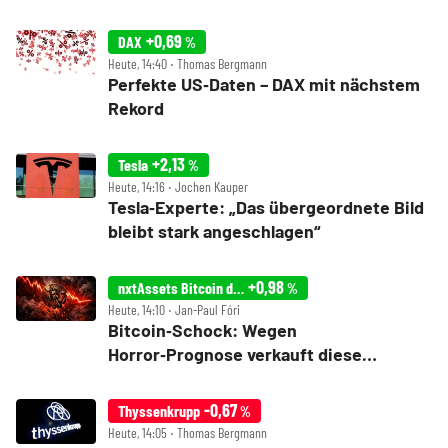
+0,69
DAX
%
Heute, 14:40 ‧ Thomas Bergmann
Perfekte US‑Daten – DAX mit nächstem
Rekord
+2,13
Tesla
%
Heute, 14:16 ‧ Jochen Kauper
Tesla‑Experte: „Das übergeordnete Bild
bleibt stark angeschlagen“
+0,98
nxtAssets Bitcoin direct
%
Heute, 14:10 ‧ Jan-Paul Fóri
Bitcoin‑Schock: Wegen
Horror‑Prognose verkauft diese
Börsenlegende jetzt alles
-0,67
Thyssenkrupp
%
Heute, 14:05 ‧ Thomas Bergmann