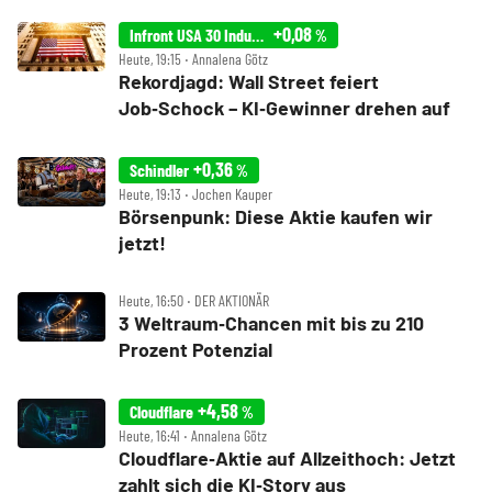
+0,08
Infront USA 30 Industrial
%
Heute, 19:15 ‧ Annalena Götz
Rekordjagd: Wall Street feiert
Job‑Schock – KI‑Gewinner drehen auf
+0,36
Schindler
%
Heute, 19:13 ‧ Jochen Kauper
Börsenpunk: Diese Aktie kaufen wir
jetzt!
Heute, 16:50 ‧ DER AKTIONÄR
3 Weltraum‑Chancen mit bis zu 210
Prozent Potenzial
+4,58
Cloudflare
%
Heute, 16:41 ‧ Annalena Götz
Cloudflare‑Aktie auf Allzeithoch: Jetzt
zahlt sich die KI‑Story aus