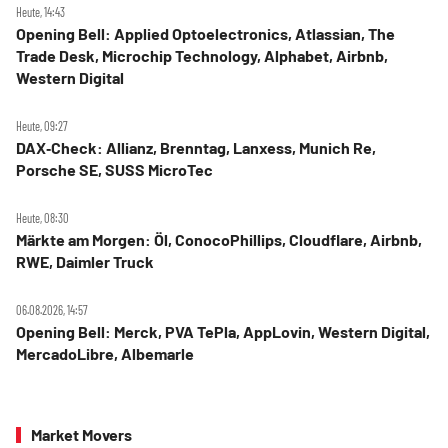
Heute, 14:43
Opening Bell: Applied Optoelectronics, Atlassian, The
Trade Desk, Microchip Technology, Alphabet, Airbnb,
Western Digital
Heute, 09:27
DAX‑Check: Allianz, Brenntag, Lanxess, Munich Re,
Porsche SE, SUSS MicroTec
Heute, 08:30
Märkte am Morgen: Öl, ConocoPhillips, Cloudflare, Airbnb,
RWE, Daimler Truck
06.08.2026, 14:57
Opening Bell: Merck, PVA TePla, AppLovin, Western Digital,
MercadoLibre, Albemarle
Market Movers