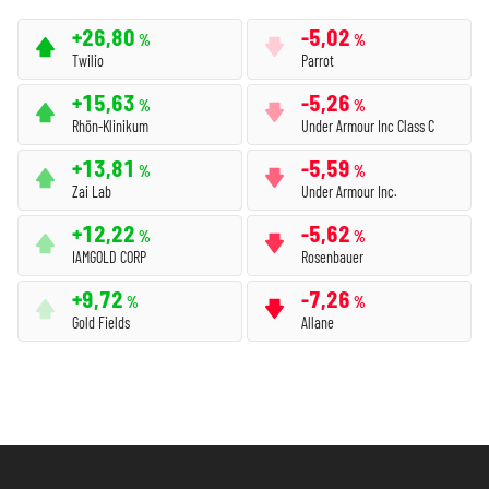
+26,80
-5,02
%
%
Twilio
Parrot
+15,63
-5,26
%
%
Rhön-Klinikum
Under Armour Inc Class C
+13,81
-5,59
%
%
Zai Lab
Under Armour Inc.
+12,22
-5,62
%
%
IAMGOLD CORP
Rosenbauer
+9,72
-7,26
%
%
Gold Fields
Allane