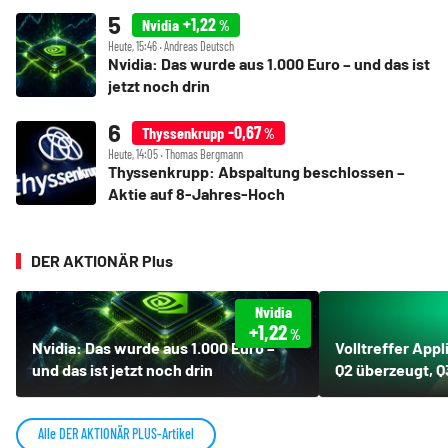
+1,22
Nvidia
%
Heute, 15:46 ‧ Andreas Deutsch
Nvidia: Das wurde aus 1.000 Euro – und das ist
jetzt noch drin
-0,67
Thyssenkrupp
%
Heute, 14:05 ‧ Thomas Bergmann
Thyssenkrupp: Abspaltung beschlossen –
Aktie auf 8-Jahres-Hoch
DER AKTIONÄR Plus
Nvidia
+1,22
%
Nvidia: Das wurde aus 1.000 Euro –
Volltreffer App
und das ist jetzt noch drin
Q2 überzeugt, Q
Alle DER AKTIONÄR PLUS-Artikel