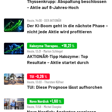
Thyssenkrupp: Abspaltung beschlossen
– Aktie auf 8‑Jahres‑Hoch
Heute, 14:00 ‧ DER AKTIONÄR
Der KI‑Boom geht in die nächste Phase –
nicht jede Aktie wird profitieren
+18,21
Halozyme Therapeutics, Inc.
%
Heute, 13:31 ‧ Marion Schlegel
AKTIONÄR‑Tipp Halozyme: Top
Resultate – Aktie startet durch
-0,26
TUI
%
Heute, 13:03 ‧ Thorsten Küfner
TUI: Diese Prognose lässt aufhorchen
+1,60
Novo Nordisk
%
Heute, 11:58 ‧ Michel Doepke
Novo Nordisk: Analysten reagieren –