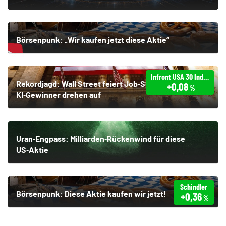
Börsenpunk: „Wir kaufen jetzt diese Aktie“
Infront USA 30 Industrial
Rekordjagd: Wall Street feiert Job‑Schock –
+0,08
%
KI‑Gewinner drehen auf
Uran‑Engpass: Milliarden‑Rückenwind für diese
US‑Aktie
Schindler
Börsenpunk: Diese Aktie kaufen wir jetzt!
+0,36
%