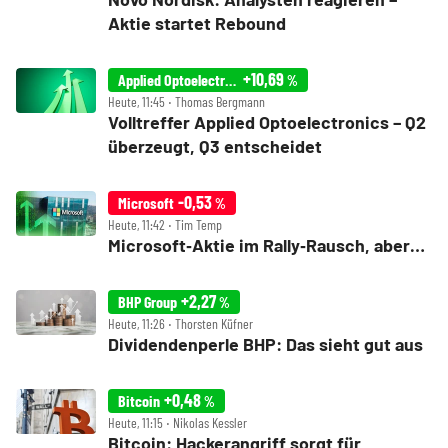
Aktie startet Rebound
+10,69
Applied Optoelectronics Inc
%
Heute, 11:45 ‧ Thomas Bergmann
Volltreffer Applied Optoelectronics – Q2
überzeugt, Q3 entscheidet
-0,53
Microsoft
%
Heute, 11:42 ‧ Tim Temp
Microsoft‑Aktie im Rally‑Rausch, aber…
+2,27
BHP Group
%
Heute, 11:26 ‧ Thorsten Küfner
Dividendenperle BHP: Das sieht gut aus
+0,48
Bitcoin
%
Heute, 11:15 ‧ Nikolas Kessler
Bitcoin: Hackerangriff sorgt für