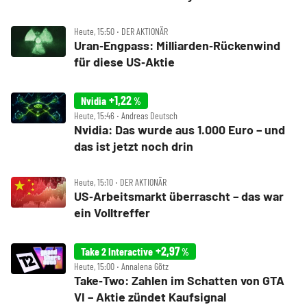
Heute, 15:50 ‧ DER AKTIONÄR
Uran‑Engpass: Milliarden‑Rückenwind
für diese US‑Aktie
+1,22
Nvidia
%
Heute, 15:46 ‧ Andreas Deutsch
Nvidia: Das wurde aus 1.000 Euro – und
das ist jetzt noch drin
Heute, 15:10 ‧ DER AKTIONÄR
US‑Arbeitsmarkt überrascht – das war
ein Volltreffer
+2,97
Take 2 Interactive
%
Heute, 15:00 ‧ Annalena Götz
Take‑Two: Zahlen im Schatten von GTA
VI – Aktie zündet Kaufsignal