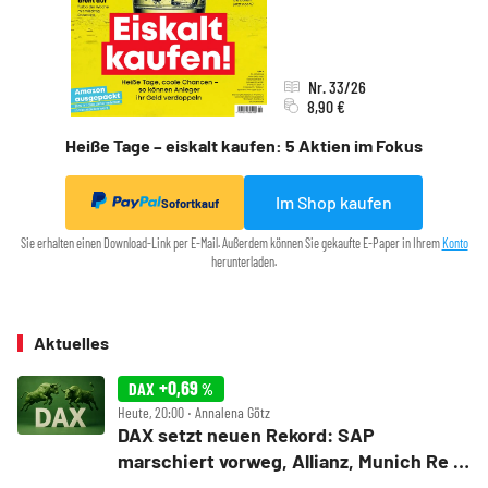
Nr. 33/26
8,90 €
Heiße Tage – eiskalt kaufen: 5 Aktien im Fokus
Im Shop kaufen
Sofortkauf
Sie erhalten einen Download-Link per E-Mail. Außerdem können Sie gekaufte E-Paper in Ihrem
Konto
herunterladen.
Aktuelles
+0,69
DAX
%
Heute, 20:00 ‧ Annalena Götz
DAX setzt neuen Rekord: SAP
marschiert vorweg, Allianz, Munich Re &
Daimler Truck patzen