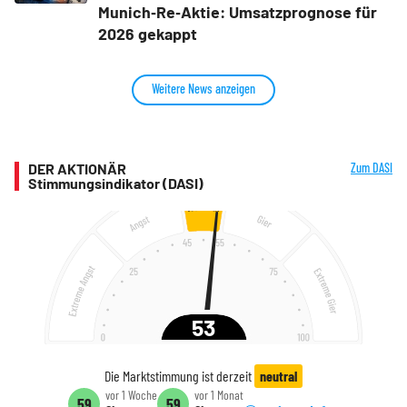
Munich‑Re‑Aktie: Umsatzprognose für
2026 gekappt
Weitere News anzeigen
DER AKTIONÄR
Zum DASI
Stimmungsindikator (DASI)
53
Die Marktstimmung ist derzeit
neutral
vor 1 Woche
vor 1 Monat
59
59