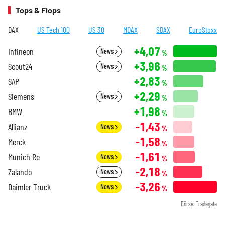
Tops & Flops
DAX
US Tech 100
US 30
MDAX
SDAX
EuroStoxx
+4,07
Infineon
News
%
+3,96
Scout24
News
%
+2,83
SAP
%
+2,29
Siemens
News
%
+1,98
BMW
%
-1,43
Allianz
News
%
-1,58
Merck
%
-1,61
Munich Re
News
%
-2,18
Zalando
News
%
-3,26
Daimler Truck
News
%
Börse: Tradegate