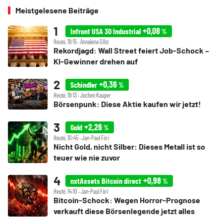
Meistgelesene Beiträge
+0,08
Infront USA 30 Industrial
%
Heute, 19:15 ‧ Annalena Götz
Rekordjagd: Wall Street feiert Job-Schock –
KI-Gewinner drehen auf
+0,36
Schindler
%
Heute, 19:13 ‧ Jochen Kauper
Börsenpunk: Diese Aktie kaufen wir jetzt!
+2,26
Gold
%
Heute, 10:45 ‧ Jan-Paul Fóri
Nicht Gold, nicht Silber: Dieses Metall ist so
teuer wie nie zuvor
+0,98
nxtAssets Bitcoin direct
%
Heute, 14:10 ‧ Jan-Paul Fóri
Bitcoin-Schock: Wegen Horror-Prognose
verkauft diese Börsenlegende jetzt alles