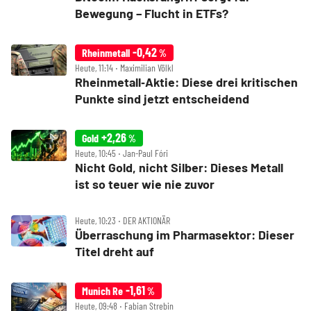
Bewegung – Flucht in ETFs?
-0,42
Rheinmetall
%
Heute, 11:14 ‧ Maximilian Völkl
Rheinmetall‑Aktie: Diese drei kritischen
Punkte sind jetzt entscheidend
+2,26
Gold
%
Heute, 10:45 ‧ Jan-Paul Fóri
Nicht Gold, nicht Silber: Dieses Metall
ist so teuer wie nie zuvor
Heute, 10:23 ‧ DER AKTIONÄR
Überraschung im Pharmasektor: Dieser
Titel dreht auf
-1,61
Munich Re
%
Heute, 09:48 ‧ Fabian Strebin