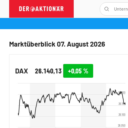
Marktüberblick 07. August 2026
DAX
26.140,13
+0,05
%
26.200
26.150
26.100
26.050