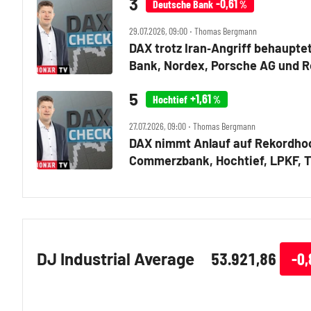
-0,61
Deutsche Bank
%
29.07.2026, 09:00 ‧ Thomas Bergmann
DAX trotz Iran‑Angriff behaupte
Bank, Nordex, Porsche AG und 
+1,61
Hochtief
%
27.07.2026, 09:00 ‧ Thomas Bergmann
DAX nimmt Anlauf auf Rekordhoc
Commerzbank, Hochtief, LPKF, 
DJ Industrial Average
53.921,86
-0,