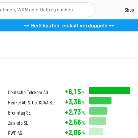
++ Heiß kaufen, eiskalt verdoppeln ++
+6,15
Deutsche Telekom AG
%
+3,36
Henkel AG & Co. KGAA 85/PERP
%
+2,73
Brenntag SE
%
+2,56
Zalando SE
%
+2,06
RWE AG
%