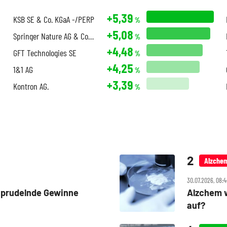
+5,39
KSB SE & Co. KGaA -/PERP
%
+5,08
Springer Nature AG & Co. KGaA
%
+4,48
GFT Technologies SE
%
+4,25
1&1 AG
%
+3,39
Kontron AG.
%
Alzche
30.07.2026, 08:4
 Sprudelnde Gewinne
Alzchem w
auf?