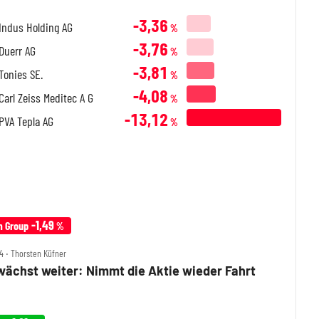
-3,36
Indus Holding AG
%
-3,76
Duerr AG
%
-3,81
Tonies SE.
%
-4,08
Carl Zeiss Meditec A G
%
-13,12
PVA Tepla AG
%
-1,49
m Group
%
4 ‧ Thorsten Küfner
ächst weiter: Nimmt die Aktie wieder Fahrt