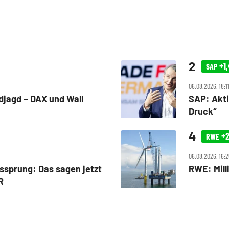
+1
SAP
06.08.2026, 18:11
djagd – DAX und Wall
SAP: Akti
Druck“
+2
RWE
06.08.2026, 16:
ssprung: Das sagen jetzt
RWE: Mill
R