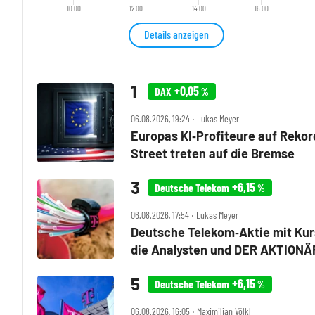
10:00
12:00
14:00
16:00
Details anzeigen
+0,05
DAX
%
06.08.2026, 19:24 ‧ Lukas Meyer
Europas KI‑Profiteure auf Rekor
Street treten auf die Bremse
+6,15
Deutsche Telekom
%
06.08.2026, 17:54 ‧ Lukas Meyer
Deutsche Telekom‑Aktie mit Kur
die Analysten und DER AKTIONÄ
+6,15
Deutsche Telekom
%
06.08.2026, 16:05 ‧ Maximilian Völkl