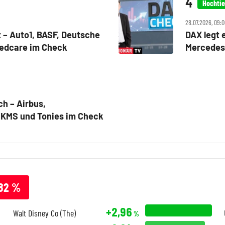
Hochtie
28.07.2026, 09:
t – Auto1, BASF, Deutsche
DAX legt e
Redcare im Check
Mercedes
h – Airbus,
TKMS und Tonies im Check
82
%
+2,96
Walt Disney Co (The)
%