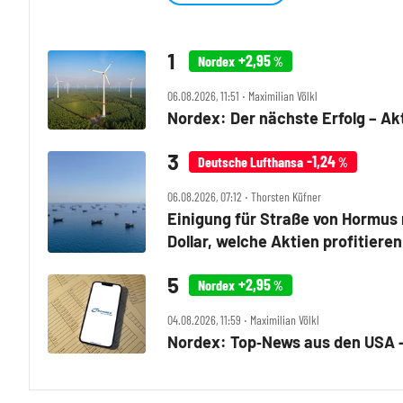
+2,95
Nordex
%
06.08.2026, 11:51 ‧ Maximilian Völkl
Nordex: Der nächste Erfolg – Akt
-1,24
Deutsche Lufthansa
%
06.08.2026, 07:12 ‧ Thorsten Küfner
Einigung für Straße von Hormus 
Dollar, welche Aktien profitieren
+2,95
Nordex
%
04.08.2026, 11:59 ‧ Maximilian Völkl
Nordex: Top‑News aus den USA – 