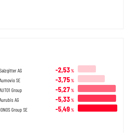
-2,53
Salzgitter AG
%
-3,75
Aumovio SE
%
-5,27
AUTO1 Group
%
-5,33
Aurubis AG
%
-5,49
IONOS Group SE
%