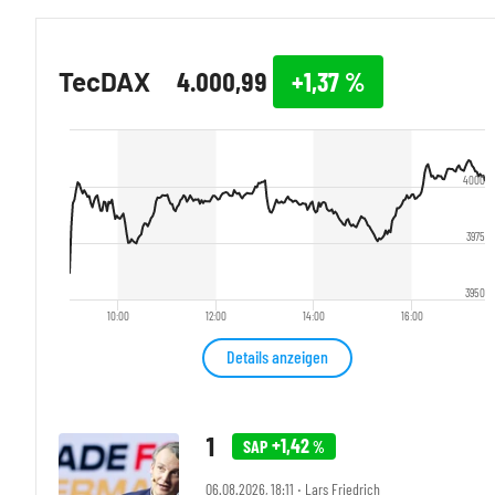
TecDAX
4.000,99
+1,37
%
4000
3975
3950
10:00
12:00
14:00
16:00
Details anzeigen
+1,42
SAP
%
06.08.2026, 18:11 ‧ Lars Friedrich