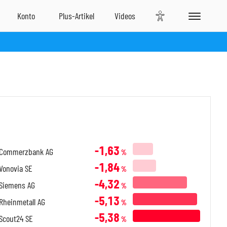
-1,63
Commerzbank AG
%
-1,84
Vonovia SE
%
-4,32
Siemens AG
%
-5,13
Rheinmetall AG
%
-5,38
Scout24 SE
%