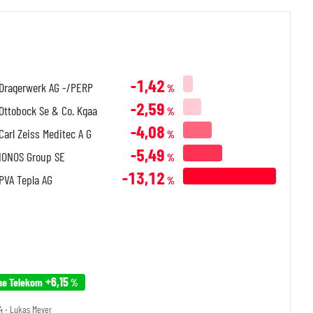
-1,42
Dragerwerk AG -/PERP
%
-2,59
Ottobock Se & Co. Kgaa
%
-4,08
Carl Zeiss Meditec A G
%
-5,49
IONOS Group SE
%
-13,12
PVA Tepla AG
%
+6,15
he Telekom
%
4 ‧ Lukas Meyer