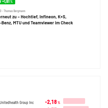
+1,61
f
%
00 ‧ Thomas Bergmann
rneut zu – Hochtief, Infineon, K+S,
‑Benz, MTU und Teamviewer im Check
-2,18
Unitedhealth Group Inc
%