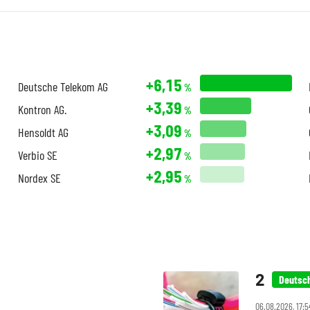
+6,15
Deutsche Telekom AG
%
+3,39
Kontron AG.
%
+3,09
Hensoldt AG
%
+2,97
Verbio SE
%
+2,95
Nordex SE
%
Deutsc
06.08.2026, 17:5