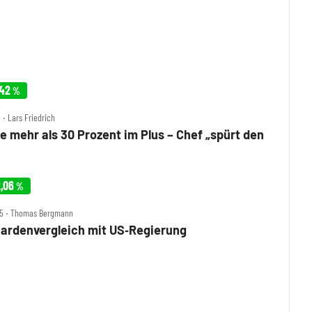
,42
%
 ‧ Lars Friedrich
e mehr als 30 Prozent im Plus – Chef „spürt den
,06
%
25 ‧ Thomas Bergmann
iardenvergleich mit US‑Regierung