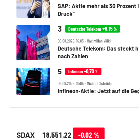
SAP: Aktie mehr als 30 Prozent i
Druck“
+6,15
Deutsche Telekom
%
06.08.2026, 16:05 ‧ Maximilian Völkl
Deutsche Telekom: Das steckt h
nach Zahlen
-0,70
Infineon
%
06.08.2026, 10:05 ‧ Michael Schröder
Infineon‑Aktie: Jetzt auf die 
SDAX
18.551,22
-0,02
%