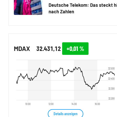
Deutsche Telekom: Das steckt h
nach Zahlen
MDAX
32.431,12
+0,01
%
32.500
32.400
32.300
32.200
10:00
12:00
14:00
16:00
Details anzeigen