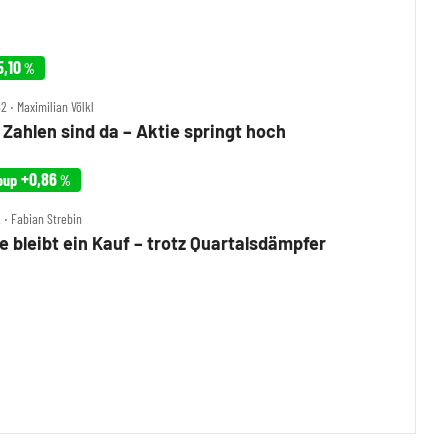
5,10
%
2 ‧ Maximilian Völkl
 Zahlen sind da – Aktie springt hoch
+0,86
oup
%
2 ‧ Fabian Strebin
 bleibt ein Kauf – trotz Quartalsdämpfer