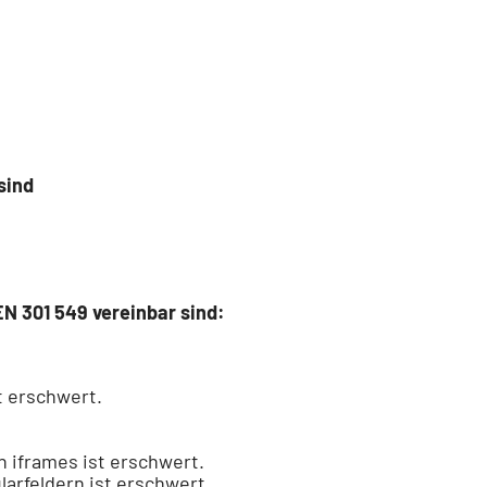
sind
EN 301 549 vereinbar sind:
t erschwert.
n iframes ist erschwert.
larfeldern ist erschwert.