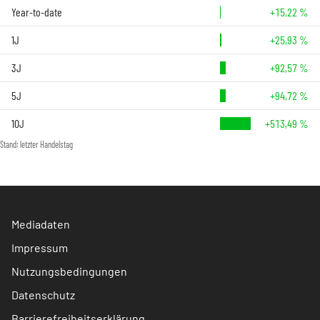
Year-to-date
+15,22 %
1J
+25,93 %
3J
+92,57 %
5J
+94,72 %
10J
+513,49 %
Stand: letzter Handelstag
Mediadaten
Impressum
Nutzungsbedingungen
Datenschutz
Barrierefreiheitserklärung