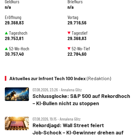
Geldkurs
Briefkurs
n/a
n/a
Eröffnung
Vortag
29.368,83
29.716,56
Tageshoch
Tagestief
29.753,81
29.368,83
52-Wo-Hoch
52-Wo-Tief
30.757,40
22.784,60
Aktuelles zur Infront Tech 100 Index
(Redaktion)
07.08.2026, 23:26 ‧ Annalena Götz
Schlussglocke: S&P 500 auf Rekordhoch
– KI‑Bullen nicht zu stoppen
07.08.2026, 19:15 ‧ Annalena Götz
Rekordjagd: Wall Street feiert
Job‑Schock – KI‑Gewinner drehen auf