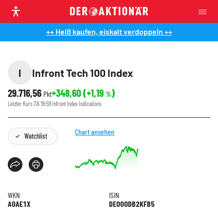
++ Heiß kaufen, eiskalt verdoppeln ++
I
Infront Tech 100 Index
29.716,56
+348,60
(
+1,19
)
Pkt
%
Letzter Kurs
7.8. 19:59
Infront Index Indications
Chart ansehen
Watchlist
WKN
ISIN
A0AE1X
DE000DB2KFB5