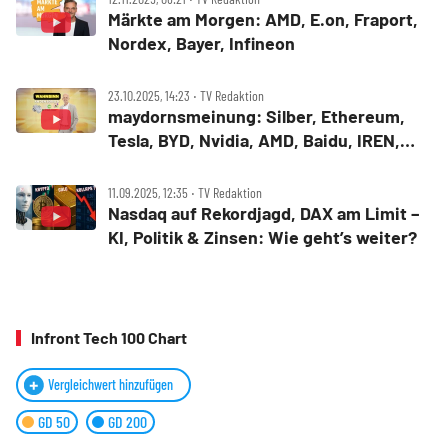
Märkte am Morgen: AMD, E.on, Fraport,
Nordex, Bayer, Infineon
23.10.2025, 14:23 ‧ TV Redaktion
maydornsmeinung: Silber, Ethereum,
Tesla, BYD, Nvidia, AMD, Baidu, IREN,
Applied Digital, Recursion
Pharmaceuticals, TeamViewer, Beyond
11.09.2025, 12:35 ‧ TV Redaktion
Meat
Nasdaq auf Rekordjagd, DAX am Limit –
KI, Politik & Zinsen: Wie geht’s weiter?
Infront Tech 100 Chart
Vergleichwert hinzufügen
GD 50
GD 200