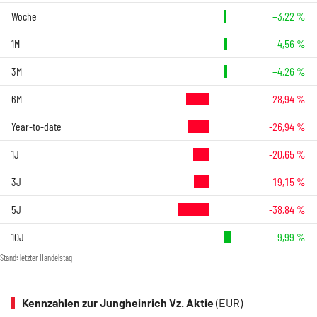
Woche
+3,22 %
1M
+4,56 %
3M
+4,26 %
6M
-28,94 %
Year-to-date
-26,94 %
1J
-20,65 %
3J
-19,15 %
5J
-38,84 %
10J
+9,99 %
Stand: letzter Handelstag
Kennzahlen zur Jungheinrich Vz. Aktie
(EUR)