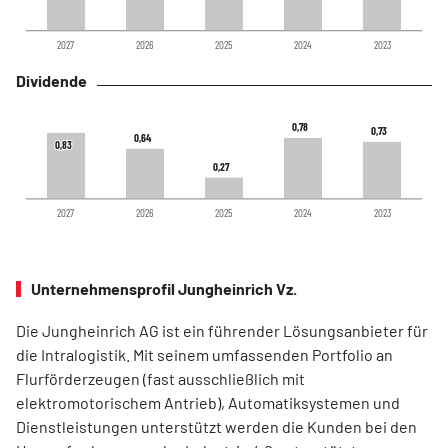
2027
2026
2025
2024
2023
Dividende
0,78
0,78
0,73
0,73
0,64
0,64
0,83
0,83
0,27
0,27
2027
2026
2025
2024
2023
Unternehmensprofil Jungheinrich Vz.
Die Jungheinrich AG ist ein führender Lösungsanbieter für
die Intralogistik. Mit seinem umfassenden Portfolio an
Flurförderzeugen (fast ausschließlich mit
elektromotorischem Antrieb), Automatiksystemen und
Dienstleistungen unterstützt werden die Kunden bei den