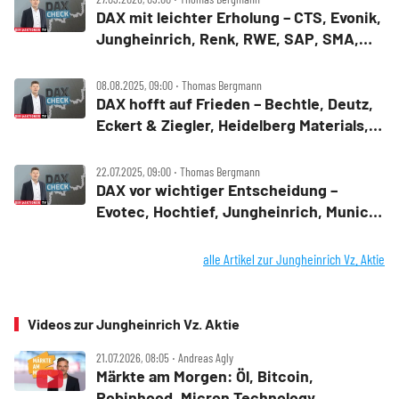
DAX mit leichter Erholung – CTS, Evonik,
Jungheinrich, Renk, RWE, SAP, SMA,
Talanx im Check
08.08.2025, 09:00 ‧ Thomas Bergmann
DAX hofft auf Frieden – Bechtle, Deutz,
Eckert & Ziegler, Heidelberg Materials,
Jungheinrich, Munich Re, Rheinmetall,
RTL Group im Check
22.07.2025, 09:00 ‧ Thomas Bergmann
DAX vor wichtiger Entscheidung –
Evotec, Hochtief, Jungheinrich, Munich
Re, Sartorius, SMA Solar, Symrise im
Check
alle Artikel zur Jungheinrich Vz. Aktie
Videos zur Jungheinrich Vz. Aktie
21.07.2026, 08:05 ‧ Andreas Agly
Märkte am Morgen: Öl, Bitcoin,
Robinhood, Micron Technology,