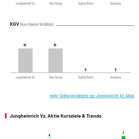
Jungheinrich Vz.
Kion Group
Toyota Motor
Komatsu
KGV
(Kurs-Gewinn-Verhältnis)
10
10
10
10
0
0
0
0
Jungheinrich Vz.
Kion Group
Toyota Motor
Komatsu
mehr Sektorvergleiche zur Jungheinrich Vz. Aktie
Jungheinrich Vz. Aktie Kursziele & Trends
7
7
6
6