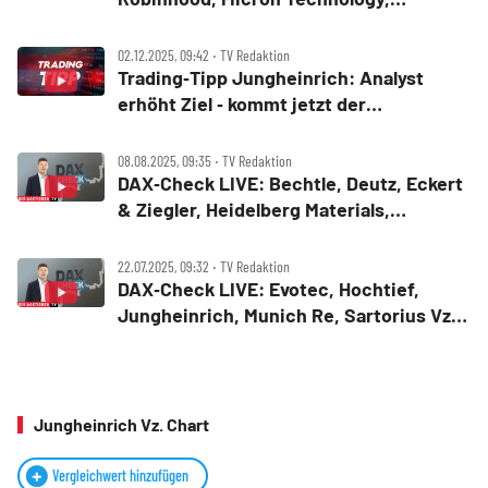
Alphabet, Jungheinrich, Daimler Truck,
Siemens Energy, Airbus
02.12.2025, 09:42 ‧ TV Redaktion
Trading‑Tipp Jungheinrich: Analyst
erhöht Ziel ‑ kommt jetzt der
Kurssprung?
08.08.2025, 09:35 ‧ TV Redaktion
DAX‑Check LIVE: Bechtle, Deutz, Eckert
& Ziegler, Heidelberg Materials,
Jungheinrich Vz., Munich Re,
Rheinmetall, RTL Group im Fokus
22.07.2025, 09:32 ‧ TV Redaktion
DAX‑Check LIVE: Evotec, Hochtief,
Jungheinrich, Munich Re, Sartorius Vz.,
SMA Solar, Symrise im Fokus
Jungheinrich Vz. Chart
Vergleichwert hinzufügen