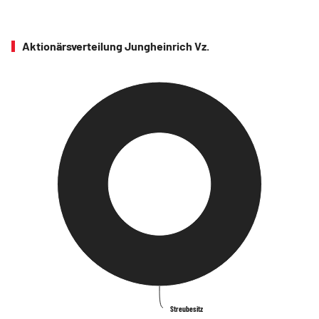
Aktionärsverteilung Jungheinrich Vz.
Streubesitz
Streubesitz