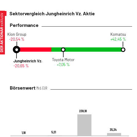
Sektorvergleich Jungheinrich Vz. Aktie
xklusiv
Performance
ER AKTIONÄR
Kion Group
Komatsu
-20,54 %
+42,45 %
Toyota Motor
Jungheinrich Vz.
+7,05 %
-20,65 %
Börsenwert
Mrd. EUR
239,18
239,18
35,34
35,34
5,21
5,21
1,18
1,18