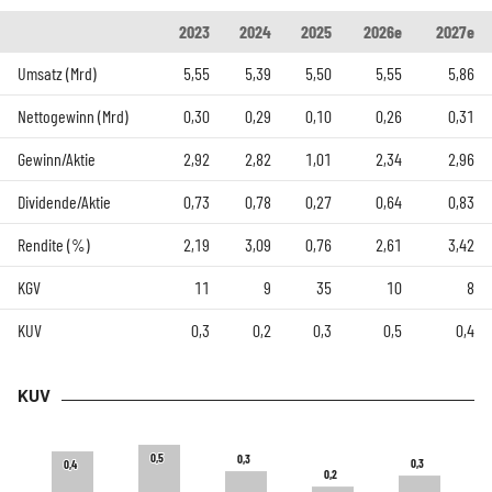
2023
2024
2025
2026e
2027e
Umsatz (Mrd)
5,55
5,39
5,50
5,55
5,86
Nettogewinn (Mrd)
0,30
0,29
0,10
0,26
0,31
Gewinn/Aktie
2,92
2,82
1,01
2,34
2,96
Dividende/Aktie
0,73
0,78
0,27
0,64
0,83
Rendite (%)
2,19
3,09
0,76
2,61
3,42
KGV
11
9
35
10
8
KUV
0,3
0,2
0,3
0,5
0,4
KUV
0,5
0,5
0,3
0,3
0,3
0,3
0,4
0,4
0,2
0,2