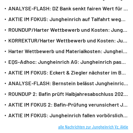
ANALYSE-FLASH: DZ Bank senkt fairen Wert für Jungheinrich auf 35 Euro - 'Kaufen'
AKTIE IM FOKUS: Jungheinrich auf Talfahrt wegen gesenktem Gewinnausblick
ROUNDUP/Harter Wettbewerb und Kosten: Jungheinrich senkt Gewinnausblick
KORREKTUR/Harter Wettbewerb und Kosten: Jungheinrich senkt Gewinnausblick
Harter Wettbewerb und Materialkosten: Jungheinrich senkt Gewinnausblick
EQS-Adhoc: Jungheinrich AG: Jungheinrich passt Prognose für 2026 an und gibt vorläufige Zahlen für das 2. Quartal 2026 bekannt (deutsch)
AKTIE IM FOKUS: Eckert & Ziegler nächster im Bafin-Fokus - Kurs erholt sich
ANALYSE-FLASH: Bernstein belässt Jungheinrich auf 'Outperform'
ROUNDUP 2: Bafin prüft Halbjahresabschluss 2025 von Jungheinrich
AKTIE IM FOKUS 2: Bafin-Prüfung verunsichert Jungheinrich-Anleger nur kurz
AKTIE IM FOKUS: Jungheinrich fallen vorbörslich - Bafin leitet Prüfung ein
alle Nachrichten zur Jungheinrich Vz. Aktie