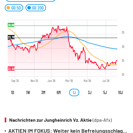
GD 50
GD 200
38,06
35
33,78
30
25
22,50
20
Sep '25
Nov '25
Jan '26
Mär '26
Mai '26
Jul '26
1D
1W
3M
6M
1J
3J
5J
10J
Nachrichten zur Jungheinrich Vz. Aktie
(dpa-Afx)
AKTIEN IM FOKUS: Weiter kein Befreiungsschlag für Kion