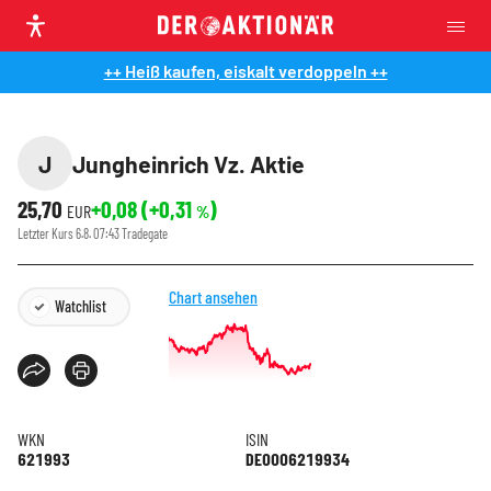
++ Heiß kaufen, eiskalt verdoppeln ++
J
Jungheinrich Vz. Aktie
25,70
+0,08
(
+0,31
)
EUR
%
Letzter Kurs
6.8. 07:43
Tradegate
Chart ansehen
Watchlist
WKN
ISIN
621993
DE0006219934