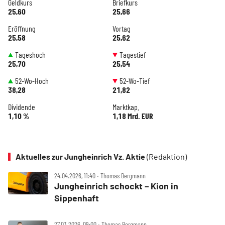
Geldkurs
Briefkurs
25,60
25,66
Eröffnung
Vortag
25,58
25,62
Tageshoch
Tagestief
25,70
25,54
52-Wo-Hoch
52-Wo-Tief
38,28
21,82
Dividende
Marktkap.
1,10 %
1,18 Mrd. EUR
Aktuelles zur Jungheinrich Vz. Aktie
(Redaktion)
24.04.2026, 11:40 ‧ Thomas Bergmann
Jungheinrich schockt – Kion in
Sippenhaft
27.03.2026, 09:00 ‧ Thomas Bergmann