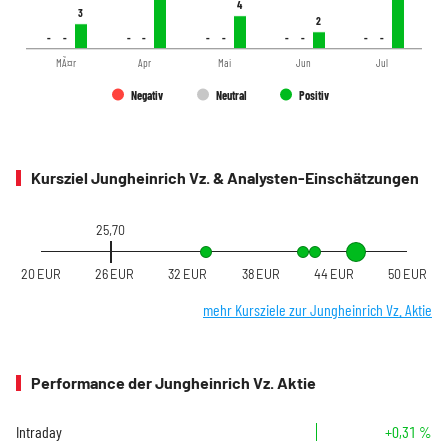
4
4
3
3
2
2
-
-
-
-
-
-
-
-
-
-
-
-
-
-
-
-
-
-
-
-
MÃ¤r
Apr
Mai
Jun
Jul
Negativ
Neutral
Positiv
Kursziel Jungheinrich Vz. & Analysten-Einschätzungen
25,70
20 EUR
26 EUR
32 EUR
38 EUR
44 EUR
50 EUR
mehr Kursziele zur Jungheinrich Vz. Aktie
Performance der Jungheinrich Vz. Aktie
Intraday
+0,31 %