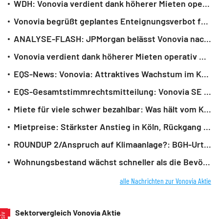
WDH: Vonovia verdient dank höherer Mieten operativ mehr
Vonovia begrüßt geplantes Enteignungsverbot für Wohnungen
ANALYSE-FLASH: JPMorgan belässt Vonovia nach Zahlen auf 'Overweight'
Vonovia verdient dank höherer Mieten operativ mehr
EQS-News: Vonovia: Attraktives Wachstum im Kerngeschäft und positive Wertentwicklung im Portfolio (deutsch)
EQS-Gesamtstimmrechtsmitteilung: Vonovia SE (deutsch)
Miete für viele schwer bezahlbar: Was hält vom Kauf ab?
Mietpreise: Stärkster Anstieg in Köln, Rückgang in Berlin
ROUNDUP 2/Anspruch auf Klimaanlage?: BGH-Urteil stärkt Eigentümerrechte
Wohnungsbestand wächst schneller als die Bevölkerung
alle Nachrichten zur Vonovia Aktie
Sektorvergleich Vonovia Aktie