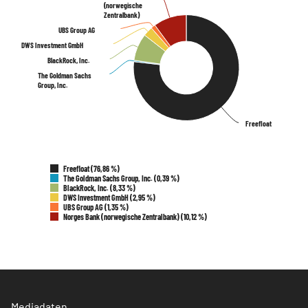
(norwegische
(norwegische
Zentralbank)
Zentralbank)
UBS Group AG
UBS Group AG
DWS Investment GmbH
DWS Investment GmbH
BlackRock, Inc.
BlackRock, Inc.
The Goldman Sachs
The Goldman Sachs
Group, Inc.
Group, Inc.
Freefloat
Freefloat
Freefloat (76,86 %)
The Goldman Sachs Group, Inc. (0,39 %)
BlackRock, Inc. (8,33 %)
DWS Investment GmbH (2,95 %)
UBS Group AG (1,35 %)
Norges Bank (norwegische Zentralbank) (10,12 %)
Mediadaten