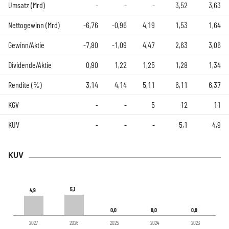
Umsatz (Mrd)
-
-
-
3,52
3,63
Nettogewinn (Mrd)
-6,76
-0,96
4,19
1,53
1,64
Gewinn/Aktie
-7,80
-1,09
4,47
2,63
3,06
Dividende/Aktie
0,90
1,22
1,25
1,28
1,34
Rendite (%)
3,14
4,14
5,11
6,11
6,37
KGV
-
-
5
12
11
KUV
-
-
-
5,1
4,9
KUV
5,1
5,1
4,9
4,9
0,0
0,0
0,0
0,0
0,0
0,0
2027
2026
2025
2024
2023