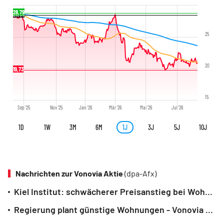
28,79
28,50
25
20
19,73
15
Sep '25
Nov '25
Jan '26
Mär '26
Mai '26
Jul '26
1D
1W
3M
6M
1J
3J
5J
10J
Nachrichten zur Vonovia Aktie
(dpa-Afx)
Kiel Institut: schwächerer Preisanstieg bei Wohnimmobilien
Regierung plant günstige Wohnungen - Vonovia will mitmischen