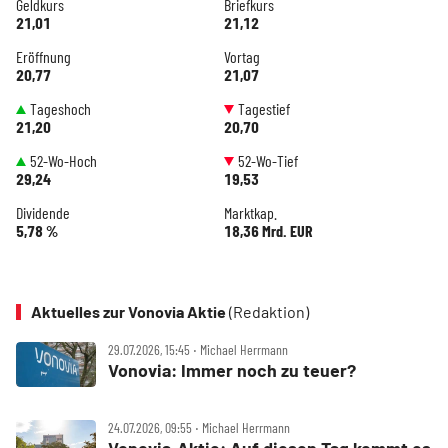
Geldkurs
Briefkurs
21,01
21,12
Eröffnung
Vortag
20,77
21,07
Tageshoch
Tagestief
21,20
20,70
52-Wo-Hoch
52-Wo-Tief
29,24
19,53
Dividende
Marktkap.
5,78 %
18,36 Mrd. EUR
Aktuelles zur Vonovia Aktie
(Redaktion)
29.07.2026, 15:45 ‧ Michael Herrmann
Vonovia: Immer noch zu teuer?
24.07.2026, 09:55 ‧ Michael Herrmann