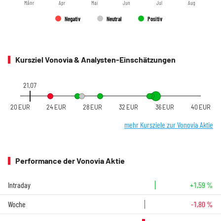
MÃ¤r
Apr
Mai
Jun
Jul
Aug
Negativ
Neutral
Positiv
Kursziel Vonovia & Analysten-Einschätzungen
21,07
20 EUR
24 EUR
28 EUR
32 EUR
36 EUR
40 EUR
mehr Kursziele zur Vonovia Aktie
Performance der Vonovia Aktie
Intraday
+1,59 %
Woche
-1,80 %