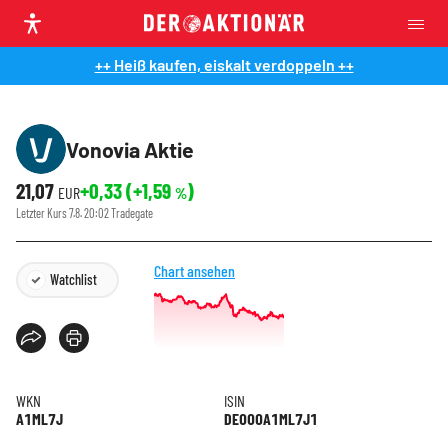
++ Heiß kaufen, eiskalt verdoppeln ++
Vonovia Aktie
21,07
+0,33
(
+1,59
)
EUR
%
Letzter Kurs
7.8. 20:02
Tradegate
Chart ansehen
Watchlist
WKN
ISIN
A1ML7J
DE000A1ML7J1