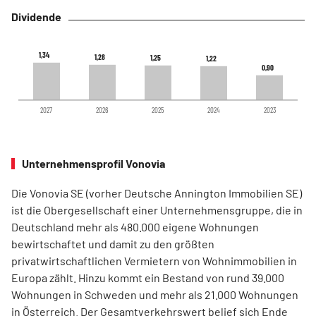
Dividende
1,34
1,34
1,28
1,28
1,25
1,25
1,22
1,22
0,90
0,90
2027
2026
2025
2024
2023
Unternehmensprofil Vonovia
Die Vonovia SE (vorher Deutsche Annington Immobilien SE)
ist die Obergesellschaft einer Unternehmensgruppe, die in
Deutschland mehr als 480.000 eigene Wohnungen
bewirtschaftet und damit zu den größten
privatwirtschaftlichen Vermietern von Wohnimmobilien in
Europa zählt. Hinzu kommt ein Bestand von rund 39.000
Wohnungen in Schweden und mehr als 21.000 Wohnungen
in Österreich. Der Gesamtverkehrswert belief sich Ende