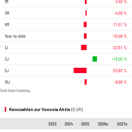
1M
-7,45 %
3M
-4,59 %
6M
-11,51 %
Year-to-date
-10,46 %
1J
-22,61 %
3J
+18,00 %
5J
-52,92 %
10J
-8,69 %
Stand: letzter Handelstag
Kennzahlen zur Vonovia Aktie
(EUR)
2023
2024
2025
2026e
2027e