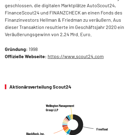
geschlossen, die digitalen Marktplätze AutoScout24,
FinanceScout24 und FINANZCHECK an einen Fonds des
Finanzinvestors Hellman & Friedman zu veräußern. Aus
dieser Transaktion resultierte im Geschäftsjahr 2020 ein
Veräußerungsgewinn von 2,24 Mrd. Euro.
Gründung:
1998
Offizielle Webseite:
https://www.scout24.com
Aktionärsverteilung Scout24
Wellington Management
Wellington Management
Group LLP
Group LLP
Freefloat
Freefloat
BlackRock, Inc.
BlackRock, Inc.