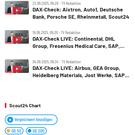
22.09.2025, 09:29 ‧ TV Redaktion
DAX‑Check: Aixtron, Auto1, Deutsche
Bank, Porsche SE, Rheinmetall, Scout24
19.09.2025, 09:30 ‧ TV Redaktion
DAX‑Check LIVE: Continental, DHL
Group, Fresenius Medical Care, SAP,
Scout24, Siltronic, Stabilus, Ströer im
Fokus
04.09.2025, 09:34 ‧ TV Redaktion
DAX‑Check LIVE: Airbus, GEA Group,
Heidelberg Materials, Jost Werke, SAP,
Scout24, SMA Solar im Fokus
Scout24 Chart
Vergleichwert hinzufügen
GD 50
GD 200