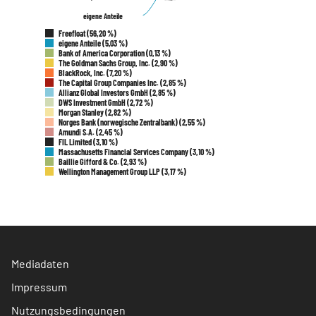
eigene Anteile
eigene Anteile
Freefloat (56,20 %)
eigene Anteile (5,03 %)
Bank of America Corporation (0,13 %)
The Goldman Sachs Group, Inc. (2,90 %)
BlackRock, Inc. (7,20 %)
The Capital Group Companies Inc. (2,85 %)
Allianz Global Investors GmbH (2,85 %)
DWS Investment GmbH (2,72 %)
Morgan Stanley (2,82 %)
Norges Bank (norwegische Zentralbank) (2,55 %)
Amundi S.A. (2,45 %)
FIL Limited (3,10 %)
Massachusetts Financial Services Company (3,10 %)
Baillie Gifford & Co. (2,93 %)
Wellington Management Group LLP (3,17 %)
Mediadaten
Impressum
Nutzungsbedingungen