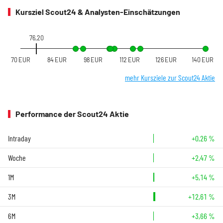
Kursziel Scout24 & Analysten-Einschätzungen
76,20
70 EUR
84 EUR
98 EUR
112 EUR
126 EUR
140 EUR
mehr Kursziele zur Scout24 Aktie
Performance der Scout24 Aktie
Intraday
+0,26 %
Woche
+2,47 %
1M
+5,14 %
3M
+12,61 %
6M
+3,66 %