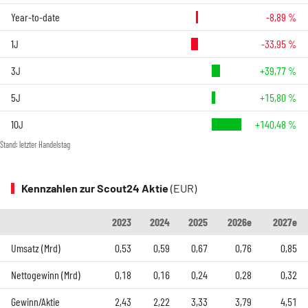
Year-to-date
-8,89 %
1J
-33,95 %
3J
+39,77 %
5J
+15,80 %
10J
+140,48 %
Stand: letzter Handelstag
Kennzahlen zur Scout24 Aktie
(EUR)
2023
2024
2025
2026e
2027e
Umsatz (Mrd)
0,53
0,59
0,67
0,76
0,85
Nettogewinn (Mrd)
0,18
0,16
0,24
0,28
0,32
Gewinn/Aktie
2,43
2,22
3,33
3,79
4,51