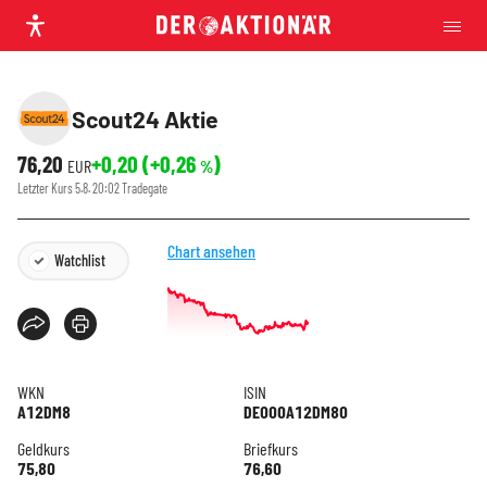
Scout24 Aktie
76,20
+0,20
(
+0,26
)
EUR
%
Letzter Kurs
5.8. 20:02
Tradegate
Chart ansehen
Watchlist
WKN
ISIN
A12DM8
DE000A12DM80
Geldkurs
Briefkurs
75,80
76,60