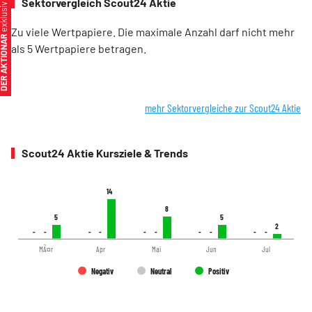
Sektorvergleich Scout24 Aktie
xklusiv
Zu viele Wertpapiere. Die maximale Anzahl darf nicht mehr
ER AKTIONÄR
als 5 Wertpapiere betragen.
mehr Sektorvergleiche zur Scout24 Aktie
Scout24 Aktie Kursziele & Trends
14
14
8
8
5
5
5
5
2
2
-
-
-
-
-
-
-
-
-
-
-
-
-
-
-
-
-
-
-
-
MÃ¤r
Apr
Mai
Jun
Jul
Negativ
Neutral
Positiv