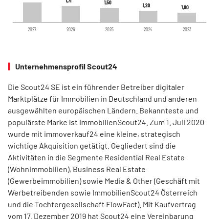
1,71
1,71
1,50
1,50
1,20
1,20
1,00
1,00
2027
2026
2025
2024
2023
Unternehmensprofil Scout24
Die Scout24 SE ist ein führender Betreiber digitaler
Marktplätze für Immobilien in Deutschland und anderen
ausgewählten europäischen Ländern. Bekannteste und
populärste Marke ist ImmobilienScout24. Zum 1. Juli 2020
wurde mit immoverkauf24 eine kleine, strategisch
wichtige Akquisition getätigt. Gegliedert sind die
Aktivitäten in die Segmente Residential Real Estate
(Wohnimmobilien), Business Real Estate
(Gewerbeimmobilien) sowie Media & Other (Geschäft mit
Werbetreibenden sowie ImmobilienScout24 Österreich
und die Tochtergesellschaft FlowFact). Mit Kaufvertrag
vom 17. Dezember 2019 hat Scout24 eine Vereinbarung