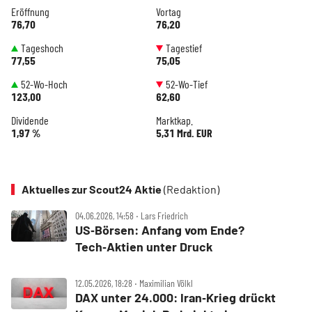
Eröffnung
Vortag
76,70
76,20
Tageshoch
Tagestief
77,55
75,05
52-Wo-Hoch
52-Wo-Tief
123,00
62,60
Dividende
Marktkap.
1,97 %
5,31 Mrd. EUR
Aktuelles zur Scout24 Aktie
(Redaktion)
04.06.2026, 14:58 ‧ Lars Friedrich
US‑Börsen: Anfang vom Ende?
Tech‑Aktien unter Druck
12.05.2026, 18:28 ‧ Maximilian Völkl
DAX unter 24.000: Iran‑Krieg drückt