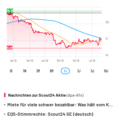
119,30
116,50
100
75
63,00
50
Sep '25
Nov '25
Jan '26
Mär '26
Mai '26
Jul '26
1D
1W
3M
6M
1J
3J
5J
10J
Nachrichten zur Scout24 Aktie
(dpa-Afx)
Miete für viele schwer bezahlbar: Was hält vom Kauf ab?
EQS-Stimmrechte: Scout24 SE (deutsch)