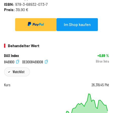
ISBN:
978-3-68932-073-7
Preis:
39,90 €
Im Shop kaufen
Behandelter Wert
DAX Index
+0,69
%
846900
DE0008469008
Börse:
Xetra
Watchlist
Kurs
26.319,45
Pkt