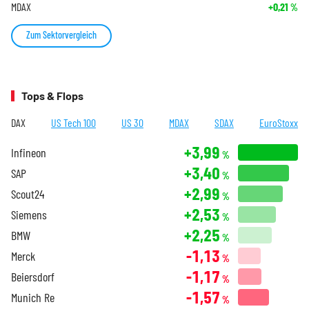
MDAX
+0,21
%
Zum Sektorvergleich
Tops & Flops
DAX
US Tech 100
US 30
MDAX
SDAX
EuroStoxx
+3,99
Infineon
%
+3,40
SAP
%
+2,99
Scout24
%
+2,53
Siemens
%
+2,25
BMW
%
-1,13
Merck
%
-1,17
Beiersdorf
%
-1,57
Munich Re
%