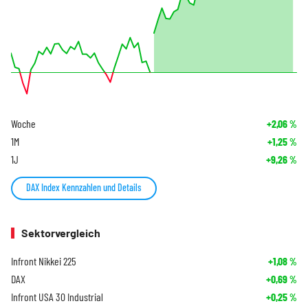
Woche
+2,06
%
1M
+1,25
%
1J
+9,26
%
DAX Index Kennzahlen und Details
Sektorvergleich
Infront Nikkei 225
+1,08
%
DAX
+0,69
%
Infront USA 30 Industrial
+0,25
%