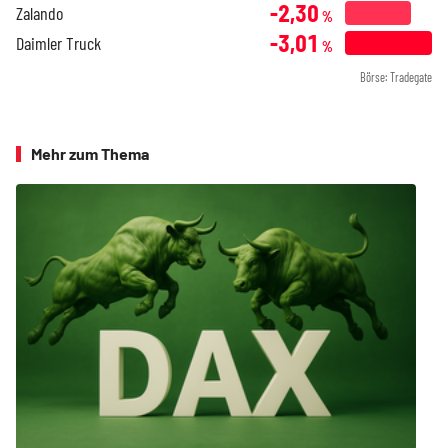
-2,30
Zalando
%
-3,01
Daimler Truck
%
Börse: Tradegate
Mehr zum Thema