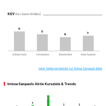
KGV
(Kurs-Gewinn-Verhältnis)
14
14
12
12
11
11
10
10
Goldman Sachs
Commerzbank
Deutsche Bank
Intesa Sanpaolo
mehr Sektorvergleiche zur Intesa Sanpaolo Aktie
Intesa Sanpaolo Aktie Kursziele & Trends
9
9
4
4
3
3
3
3