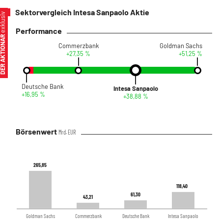
Sektorvergleich Intesa Sanpaolo Aktie
xklusiv
Performance
ER AKTIONÄR
Commerzbank
Goldman Sachs
+27,35 %
+51,25 %
Deutsche Bank
Intesa Sanpaolo
+16,95 %
+38,88 %
Börsenwert
Mrd. EUR
265,85
265,85
118,40
118,40
61,30
61,30
43,21
43,21
Goldman Sachs
Commerzbank
Deutsche Bank
Intesa Sanpaolo