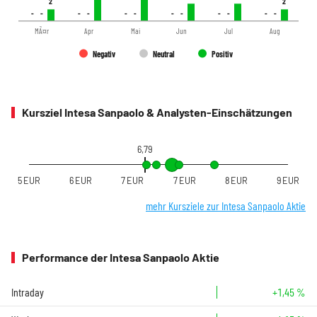
2
2
2
2
-
-
-
-
-
-
-
-
-
-
-
-
-
-
-
-
-
-
-
-
-
-
-
-
MÃ¤r
Apr
Mai
Jun
Jul
Aug
Negativ
Neutral
Positiv
Kursziel Intesa Sanpaolo & Analysten-Einschätzungen
6,79
5 EUR
6 EUR
7 EUR
7 EUR
8 EUR
9 EUR
mehr Kursziele zur Intesa Sanpaolo Aktie
Performance der Intesa Sanpaolo Aktie
Intraday
+1,45 %