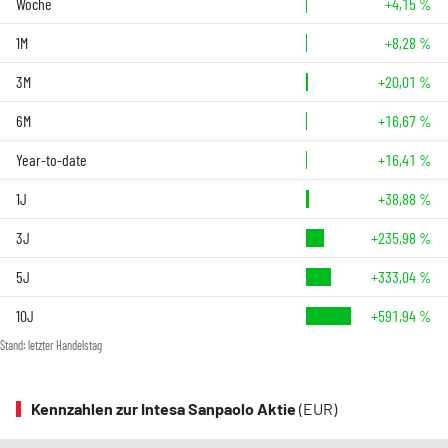
Woche
+4,15 %
1M
+8,28 %
3M
+20,01 %
6M
+16,67 %
Year-to-date
+16,41 %
1J
+38,88 %
3J
+235,98 %
5J
+333,04 %
10J
+591,94 %
Stand: letzter Handelstag
Kennzahlen zur Intesa Sanpaolo Aktie
(EUR)