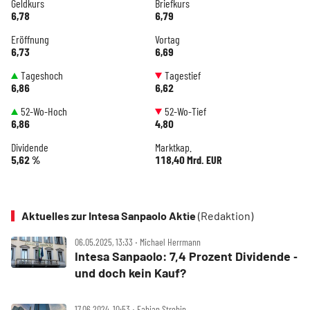
Geldkurs
Briefkurs
6,78
6,79
Eröffnung
Vortag
6,73
6,69
Tageshoch
Tagestief
6,86
6,62
52-Wo-Hoch
52-Wo-Tief
6,86
4,80
Dividende
Marktkap.
5,62 %
118,40 Mrd. EUR
Aktuelles zur Intesa Sanpaolo Aktie
(Redaktion)
06.05.2025, 13:33 ‧ Michael Herrmann
Intesa Sanpaolo: 7,4 Prozent Dividende ‑
und doch kein Kauf?
17.06.2024, 10:53 ‧ Fabian Strebin