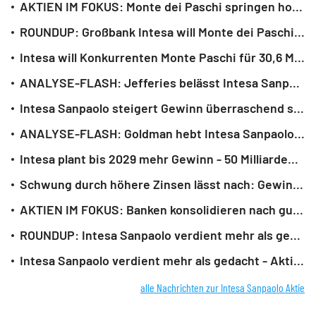
AKTIEN IM FOKUS: Monte dei Paschi springen hoch - Bieterkampf bahnt sich an
ROUNDUP: Großbank Intesa will Monte dei Paschi für gut 30 Milliarden Euro kaufen
Intesa will Konkurrenten Monte Paschi für 30,6 Milliarden Euro übernehmen
ANALYSE-FLASH: Jefferies belässt Intesa Sanpaolo auf 'Buy' - Ziel 7,20 Euro
Intesa Sanpaolo steigert Gewinn überraschend stark
ANALYSE-FLASH: Goldman hebt Intesa Sanpaolo auf 'Buy' - Ziel 6,90 Euro
Intesa plant bis 2029 mehr Gewinn - 50 Milliarden für Dividenden und Rückkäufe
Schwung durch höhere Zinsen lässt nach: Gewinn von Intesa Sanpaolo sinkt
AKTIEN IM FOKUS: Banken konsolidieren nach gutem Lauf europaweit
ROUNDUP: Intesa Sanpaolo verdient mehr als gedacht - Aktie auf 18-Jahres-Hoch
Intesa Sanpaolo verdient mehr als gedacht - Aktie legt zu
alle Nachrichten zur Intesa Sanpaolo Aktie