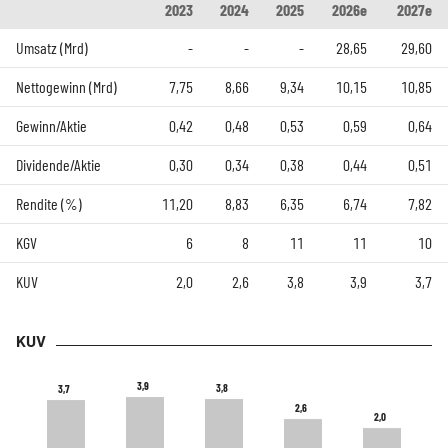
2023
2024
2025
2026e
2027e
Umsatz (Mrd)
-
-
-
28,65
29,60
Nettogewinn (Mrd)
7,75
8,66
9,34
10,15
10,85
Gewinn/Aktie
0,42
0,48
0,53
0,59
0,64
Dividende/Aktie
0,30
0,34
0,38
0,44
0,51
Rendite (%)
11,20
8,83
6,35
6,74
7,82
KGV
6
8
11
11
10
KUV
2,0
2,6
3,8
3,9
3,7
KUV
3,9
3,9
3,8
3,8
3,7
3,7
2,6
2,6
2,0
2,0