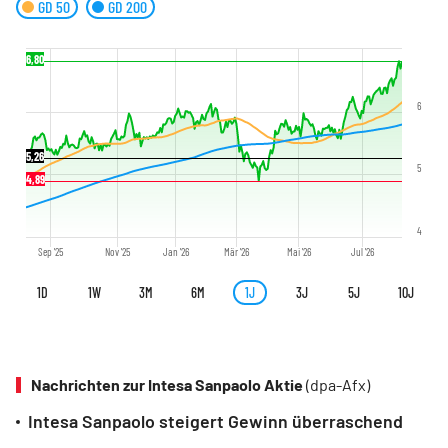
GD 50
GD 200
6,80
6
5,26
5
4,89
4
Sep '25
Nov '25
Jan '26
Mär '26
Mai '26
Jul '26
1D
1W
3M
6M
1J
3J
5J
10J
Nachrichten zur Intesa Sanpaolo Aktie
(dpa-Afx)
Intesa Sanpaolo steigert Gewinn überraschend