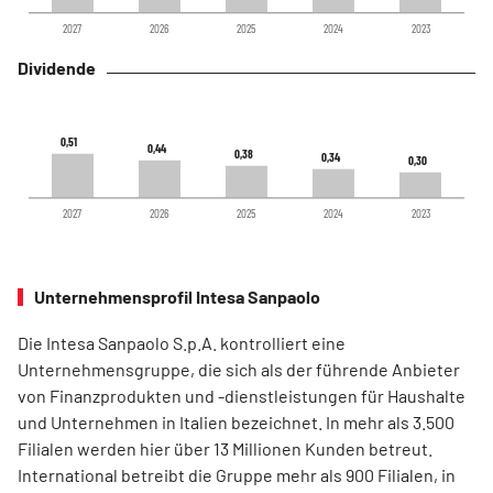
2027
2026
2025
2024
2023
Dividende
0,51
0,51
0,44
0,44
0,38
0,38
0,34
0,34
0,30
0,30
2027
2026
2025
2024
2023
Unternehmensprofil Intesa Sanpaolo
Die Intesa Sanpaolo S.p.A. kontrolliert eine
Unternehmensgruppe, die sich als der führende Anbieter
von Finanzprodukten und -dienstleistungen für Haushalte
und Unternehmen in Italien bezeichnet. In mehr als 3.500
Filialen werden hier über 13 Millionen Kunden betreut.
International betreibt die Gruppe mehr als 900 Filialen, in