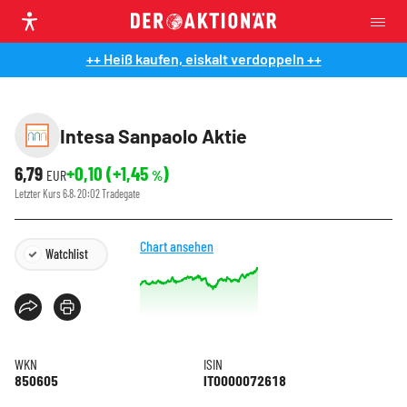
++ Heiß kaufen, eiskalt verdoppeln ++
Intesa Sanpaolo Aktie
6,79
+0,10
(
+1,45
)
EUR
%
Letzter Kurs
6.8. 20:02
Tradegate
Chart ansehen
Watchlist
WKN
ISIN
850605
IT0000072618