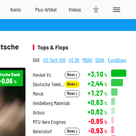
utsche
Tops & Flops
DAX
US Tech 100
US 30
MDAX
SDAX
EuroStoxx
+3,10
tsche Bank
Henkel Vz.
News
%
+0,06
+2,44
%
Deutsche Telekom
News
%
+1,27
Merck
News
%
+0,83
Heidelberg Materials
%
+0,82
Airbus
%
-0,85
MTU Aero Engines
%
-0,93
Beiersdorf
News
%