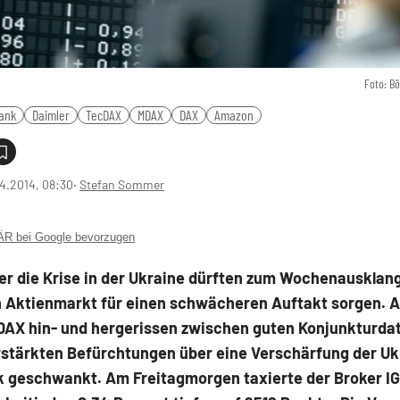
Foto: B
ank
Daimler
TecDAX
MDAX
DAX
Amazon
4.2014, 08:30
‧
Stefan Sommer
 bei Google bevorzugen
er die Krise in der Ukraine dürften zum Wochenausklan
 Aktienmarkt für einen schwächeren Auftakt sorgen. 
 DAX hin- und hergerissen zwischen guten Konjunkturda
rstärkten Befürchtungen über eine Verschärfung der Uk
rk geschwankt. Am Freitagmorgen taxierte der Broker I