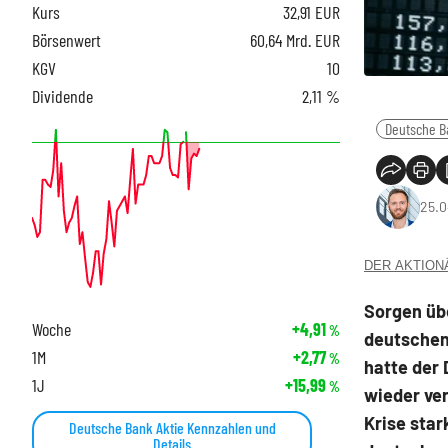
Kurs
32,91
EUR
Börsenwert
60,64 Mrd. EUR
KGV
10
Dividende
2,11 %
Deutsche B
25.0
DER AKTIONÄR
Sorgen üb
Woche
+4,91
%
deutschen
1M
+2,77
%
hatte der
1J
+15,99
%
wieder ve
Krise sta
Deutsche Bank Aktie Kennzahlen und
Details