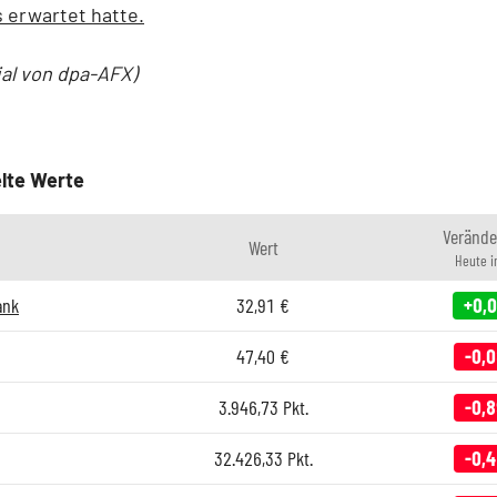
 erwartet hatte.
ial von dpa-AFX)
lte Werte
Verände
Wert
Heute 
ank
32,91
€
+0,
47,40
€
-0,
3.946,73
Pkt.
-0,
32.426,33
Pkt.
-0,