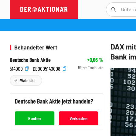
DAX mit
Behandelter Wert
Bank im
Deutsche Bank Aktie
+0,06
%
Börse:
Tradegate
514000
DE0005140008
Watchlist
Deutsche Bank
Aktie jetzt handeln?
Kaufen
Verkaufen