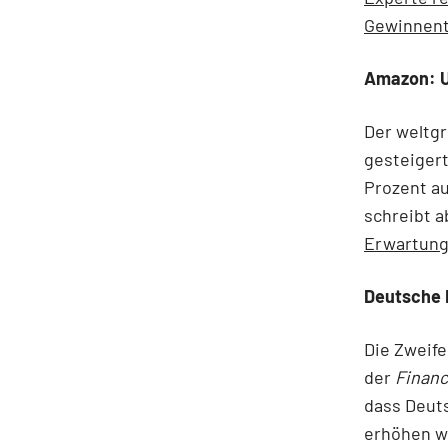
Gewinnent
Amazon: U
Der weltg
gesteigert
Prozent au
schreibt 
Erwartunge
Deutsche 
Die Zweife
der
Financ
dass Deuts
erhöhen wi