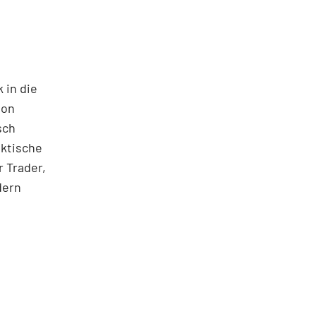
 in die
ton
sch
aktische
 Trader,
dern