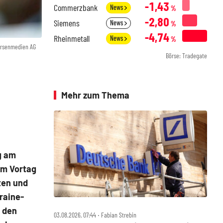
-1,43
Commerzbank
News
%
-2,80
Siemens
News
%
-4,74
Rheinmetall
News
%
örsenmedien AG
Börse: Tradegate
Mehr zum Thema
g am
Am Vortag
ten und
raine-
G den
03.08.2026, 07:44 ‧ Fabian Strebin