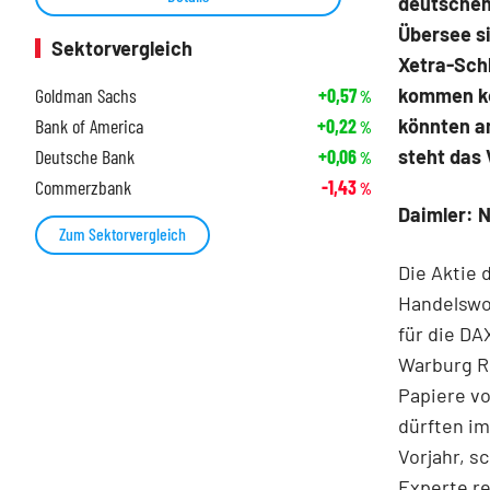
deutschen 
Übersee si
Sektorvergleich
Xetra-Sch
Goldman Sachs
+0,57
kommen ke
%
Bank of America
+0,22
könnten a
%
Deutsche Bank
+0,06
steht das
%
Commerzbank
-1,43
%
Daimler: 
Zum Sektorvergleich
Die Aktie 
Handelswoc
für die DA
Warburg Re
Papiere vo
dürften im
Vorjahr, s
Experte r