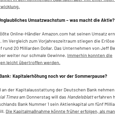
wicklung.
nglaubliches Umsatzwachstum – was macht die Aktie?
rößte Online-Händler Amazon.com hat seinen Umsatz erne
. Im Vergleich zum Vorjahreszeitraum stiegen die Erlös
f rund 20 Milliarden Dollar. Das Unternehmen von Jeff B
aber weiter nur schmale Gewinne.
Immerhin konnten die
n leicht übertroffen werden.
Bank: Kapitalerhöhung noch vor der Sommerpause?
l an der Kapitalausstattung der Deutschen Bank nehmen
ial Times
am Donnerstag will das
Handelsblatt
erfahren 
chlands Bank Nummer 1 sein Aktienkapital um fünf Milli
ll.
Die Kapitalmaßnahme könnte früher erfolgen, als ma