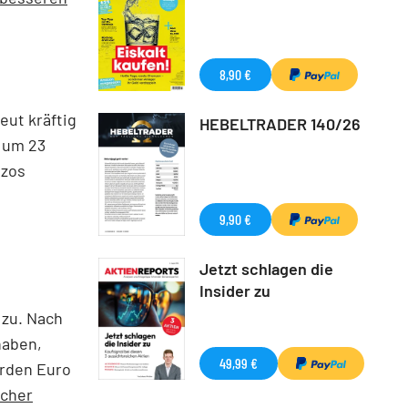
8,90 €
ut kräftig
HEBELTRADER 140/26
e um 23
ezos
9,90 €
Jetzt schlagen die
Insider zu
 zu. Nach
haben,
49,99 €
arden Euro
ncher