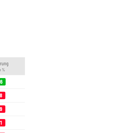
rung
in %
06
08
89
41