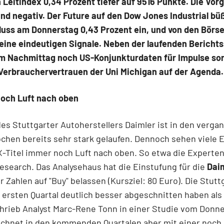
Leitindex 0,34 Prozent tiefer auf 9516 Punkte. Die Vor
nd negativ. Der Future auf den Dow Jones Industrial büß
luss am Donnerstag 0,43 Prozent ein, und von den Börs
ine eindeutigen Signale. Neben der laufenden Bericht
m Nachmittag noch US-Konjunkturdaten für Impulse so
 Verbrauchervertrauen der Uni Michigan auf der Agenda.
Noch Luft nach oben
des Stuttgarter Autoherstellers Daimler ist in den verg
hen bereits sehr stark gelaufen. Dennoch sehen viele 
X-Titel immer noch Luft nach oben. So etwa die Experte
search. Das Analysehaus hat die Einstufung für die
Dai
r Zahlen auf "Buy" belassen (Kursziel: 80 Euro). Die Stutt
 ersten Quartal deutlich besser abgeschnitten haben als
chrieb Analyst Marc-Rene Tonn in einer Studie vom Donn
echnet in den kommenden Quartalen aber mit einer noch