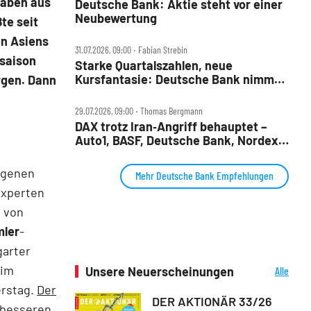
gaben aus
Deutsche Bank: Aktie steht vor einer
Neubewertung
te seit
en Asiens
31.07.2026, 09:00 ‧ Fabian Strebin
ssaison
Starke Quartalszahlen, neue
Kursfantasie: Deutsche Bank nimmt
rgen. Dann
2028‑Ziele ins Visier
29.07.2026, 09:00 ‧ Thomas Bergmann
DAX trotz Iran‑Angriff behauptet –
Auto1, BASF, Deutsche Bank, Nordex,
Porsche AG und Redcare im Check
angenen
Mehr Deutsche Bank Empfehlungen
Experten
n von
mler
-
garter
 im
Unsere Neuerscheinungen
Alle
Neuerscheinungen
erstag.
Der
DER AKTIONÄR 33/26
 besseren