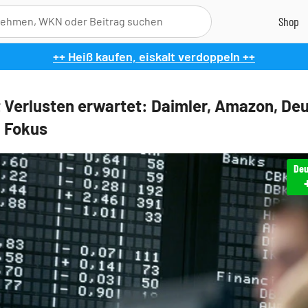
++ Heiß kaufen, eiskalt verdoppeln ++
 Verlusten erwartet: Daimler, Amazon, De
 Fokus
Deu