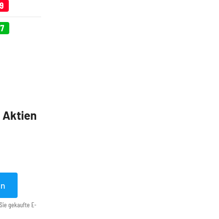
29
57
5 Aktien
en
Sie gekaufte E-