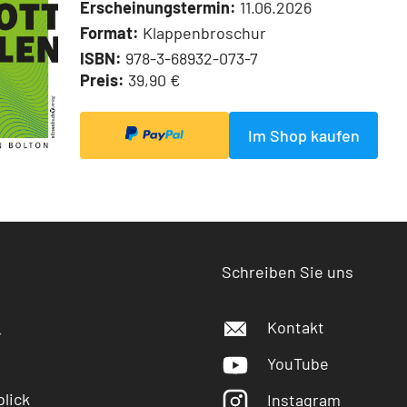
Erscheinungstermin:
11.06.2026
Format:
Klappenbroschur
ISBN:
978-3-68932-073-7
Preis:
39,90 €
Im Shop kaufen
Schreiben Sie uns
Kontakt
r
YouTube
lick
Instagram