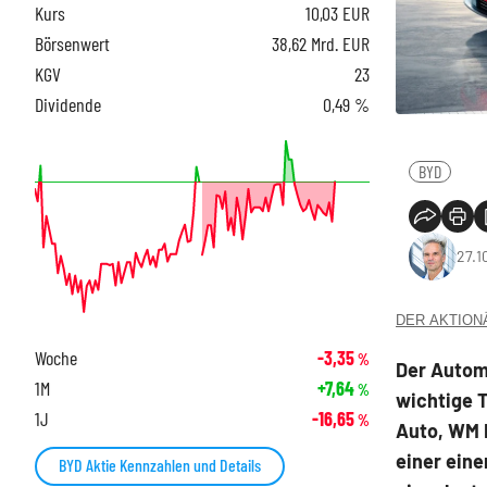
Kurs
10,03
EUR
Börsenwert
38,62 Mrd. EUR
KGV
23
Dividende
0,49 %
BYD
27.1
DER AKTIONÄR
Woche
-3,35
%
Der Automa
1M
+7,64
%
wichtige T
1J
-16,65
%
Auto, WM M
einer ein
BYD Aktie Kennzahlen und Details