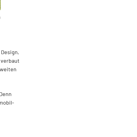
D
 Design,
 verbaut
hweiten
 Denn
mobil-