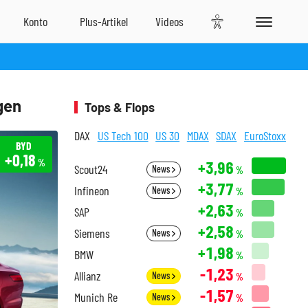
gen
Tops & Flops
DAX
US Tech 100
US 30
MDAX
SDAX
EuroStoxx
BYD
+0,18
%
+3,96
Scout24
News
%
+3,77
Infineon
News
%
+2,63
SAP
%
+2,58
Siemens
News
%
+1,98
BMW
%
-1,23
Allianz
News
%
-1,57
Munich Re
News
%