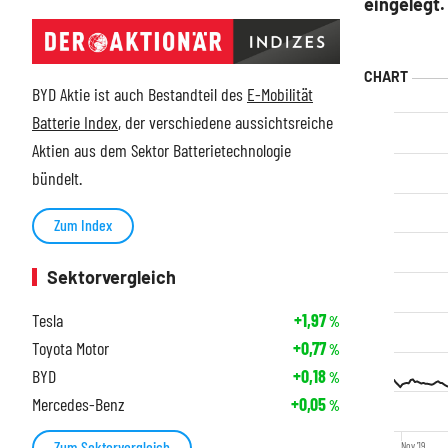
eingelegt.
BYD Aktie ist auch Bestandteil des
E-Mobilität
Batterie Index
, der verschiedene aussichtsreiche
Aktien aus dem Sektor Batterietechnologie
bündelt.
Zum Index
Sektorvergleich
Tesla
+1,97
%
Toyota Motor
+0,77
%
BYD
+0,18
%
Mercedes-Benz
+0,05
%
Zum Sektorvergleich
Nov '19