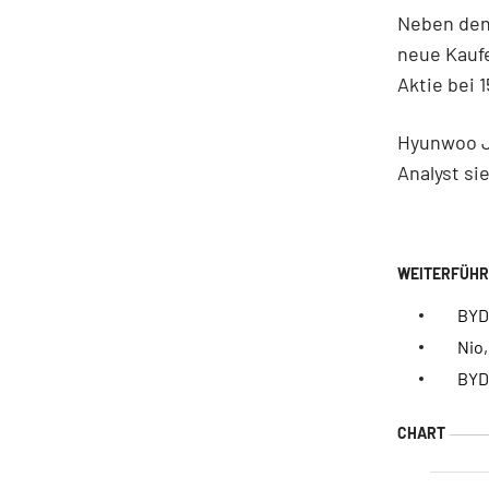
Neben den
neue Kaufe
Aktie bei 
Hyunwoo Ji
Analyst si
BYD:
Nio,
BYD: