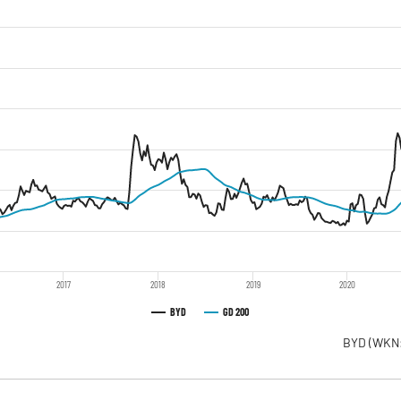
2017
2018
2019
2020
BYD
GD 200
BYD
(WKN