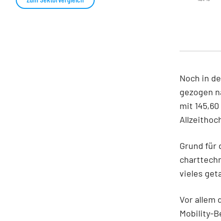
Noch in de
gezogen n
mit 145,6
Allzeithoc
Grund für 
charttechn
vieles get
Vor allem 
Mobility-B