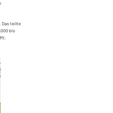
m
 Das teilte
.000 bis
ft.