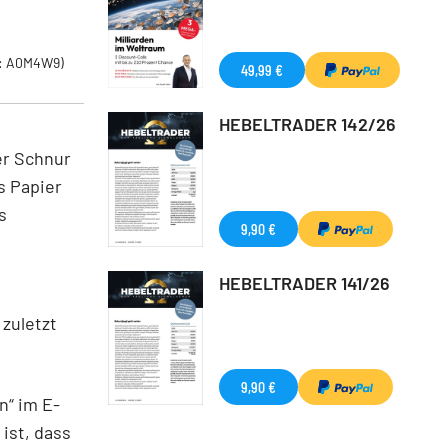
: A0M4W9)
49,99 €
HEBELTRADER 142/26
er Schnur
s Papier
s
9,90 €
HEBELTRADER 141/26
zuletzt
9,90 €
n“ im E-
 ist, dass