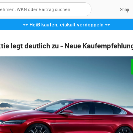
++ Heiß kaufen, eiskalt verdoppeln ++
tie legt deutlich zu - Neue Kaufempfehlun