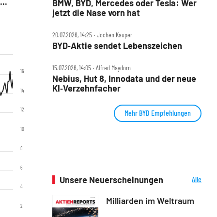
..
BMW, BYD, Mercedes oder Tesla: Wer
jetzt die Nase vorn hat
20.07.2026, 14:25 ‧ Jochen Kauper
BYD‑Aktie sendet Lebenszeichen
15.07.2026, 14:05 ‧ Alfred Maydorn
16
Nebius, Hut 8, Innodata und der neue
KI‑Verzehnfacher
14
12
Mehr BYD Empfehlungen
10
8
6
Unsere Neuerscheinungen
Alle
Neuerscheinungen
4
Milliarden im Weltraum
2