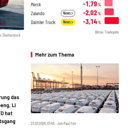
-1,79
Merck
%
-2,02
Zalando
News
%
-3,14
Daimler Truck
News
%
Börse: Tradegate
o: Shutterstock
Mehr zum Thema
erung das
eng, Li
YD hat
rtsgang
23.07.2026, 07:45 ‧ Jan-Paul Fóri