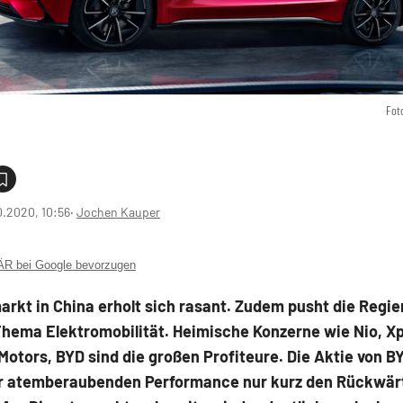
Fot
0.2020, 10:56
‧
Jochen Kauper
 bei Google bevorzugen
rkt in China erholt sich rasant. Zudem pusht die Regi
hema Elektromobilität. Heimische Konzerne wie Nio, Xp
otors, BYD sind die großen Profiteure. Die Aktie von B
er atemberaubenden Performance nur kurz den Rückwä