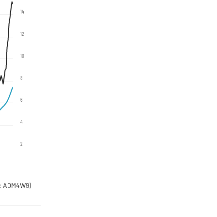
14
12
10
8
6
4
2
: A0M4W9)