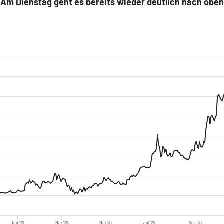
 Am Dienstag geht es bereits wieder deutlich nach oben.
Jan '20
Mär '20
Mai '20
Jul '20
Sep '20