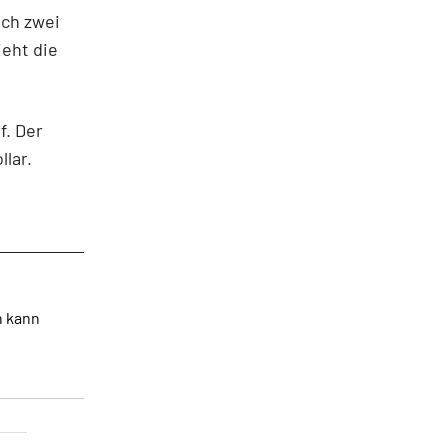
uch zwei
ieht die
f. Der
llar.
n kann