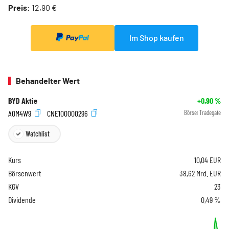
Preis:
12,90 €
Im Shop kaufen
Behandelter Wert
BYD Aktie
+0,90
%
A0M4W9
CNE100000296
Börse:
Tradegate
Watchlist
Kurs
10,04
EUR
Börsenwert
38,62 Mrd. EUR
KGV
23
Dividende
0,49 %