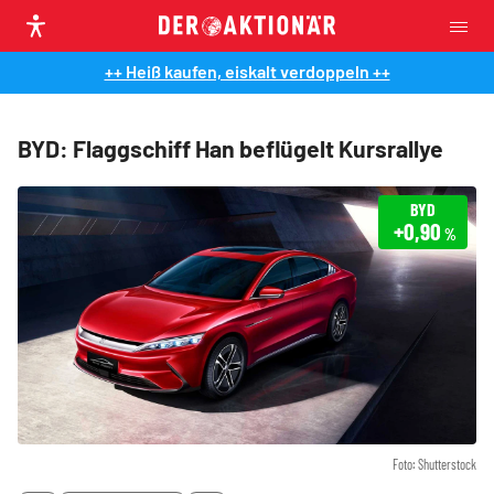
++ Heiß kaufen, eiskalt verdoppeln ++
BYD: Flaggschiff Han beflügelt Kursrallye
BYD
+0,90
%
Foto: Shutterstock