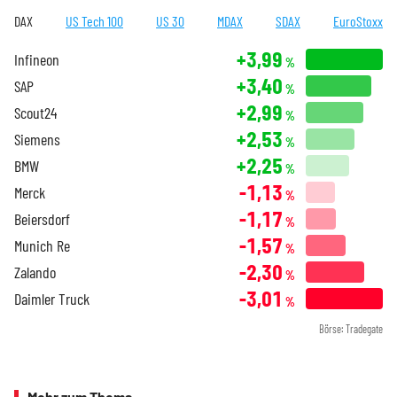
DAX
US Tech 100
US 30
MDAX
SDAX
EuroStoxx
+3,99
Infineon
%
+3,40
SAP
%
+2,99
Scout24
%
+2,53
Siemens
%
+2,25
BMW
%
-1,13
Merck
%
-1,17
Beiersdorf
%
-1,57
Munich Re
%
-2,30
Zalando
%
-3,01
Daimler Truck
%
Börse: Tradegate
Mehr zum Thema