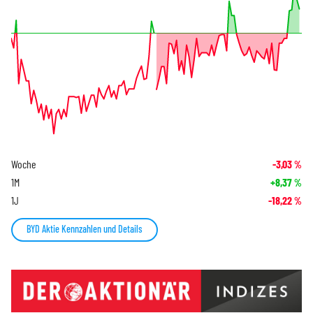
Woche
-3,03
%
1M
+8,37
%
1J
-18,22
%
BYD Aktie Kennzahlen und Details