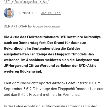
BYD
Auslieferungszahlen
Han
15.10.2020, 16:40
‧
Jan-Paul Fóri
DER AKTIONÄR bei Google bevorzugen
Die Aktie des Elektroautobauers BYD setzt ihre Kursrallye
auch am Donnerstag fort. Der Grund für das neue
Rekordhoch: Im September stieg die Zahl der
ausgelieferten Fahrzeuge des Flaggschiffmodels Han
weiter an. Im Anschluss meldeten sich die Analysten von
JPMorgan und Citi zu Wort und verliehen der BYD-Aktie
weiteren Rückenwind.
Laut dem Nachrichtenportal
aastocks.com
lieferte BYD im
September 5.612 Fahrzeuge des Flaggschiffmodels Han aus
und damit 40,3 Prozent mehr als im Vormonat.
In der Folge erhöhte die Citigroup ihre Prognose für den