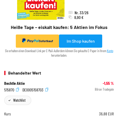
Nr. 33/26
8,90 €
Heiße Tage – eiskalt kaufen: 5 Aktien im Fokus
Im Shop kaufen
Sofortkauf
Sie erhalten einen Download-Link per E-Mail. Außerdem können Sie gekaufte E-Paper in Ihrem
Konto
herunterladen.
Behandelter Wert
Bechtle Aktie
-1,55
%
515870
DE0005158703
Börse:
Tradegate
Watchlist
Kurs
36,88
EUR