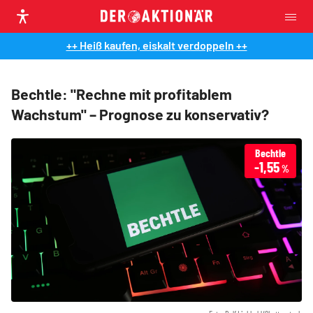
++ Heiß kaufen, eiskalt verdoppeln ++
Bechtle: "Rechne mit profitablem
Wachstum" – Prognose zu konservativ?
Bechtle
-1,55
%