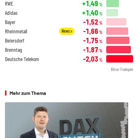
+1,49
RWE
%
+1,40
Adidas
%
-1,52
Bayer
%
-1,66
Rheinmetall
News
%
-1,75
Beiersdorf
%
-1,87
Brenntag
%
-2,03
Deutsche Telekom
%
Börse: Tradegate
Mehr zum Thema