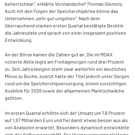
beherrschbar“, erklärte Vorstandschef Thomas Olemotz.
Auch mit den Folgen der Speicherchipkrise könne das
Unternehmen „sehr gut umgehen“. Nach dem
überraschend starken ersten Quartal bestätigte Bechtle
die Jahresziele und sprach von einer insgesamt positiven
Entwicklung.
An der Börse kamen die Zahlen gut an. Die im MDAX
notierte Aktie legte am Freitagmorgen rund drei Prozent
zu. Seit Jahresbeginn steht zwar weiterhin ein deutliches
Minus zu Buche, zuletzt hatte der Titel jedoch unter Sorgen
rund um die Speicherchipversorgung, einem vorsichtigen
Ausblick für 2026 sowie der allgemeinen Marktschwäche
gelitten.
Im ersten Quartal erhöhte sich der Umsatz um 7,6 Prozent
auf 1,57 Milliarden Euro und fiel damit etwas besser aus als
von Analysten erwartet. Besonders dynamisch entwickelte
sich das Softwaregeschäft. Der Vorsteuergewinn kletterte