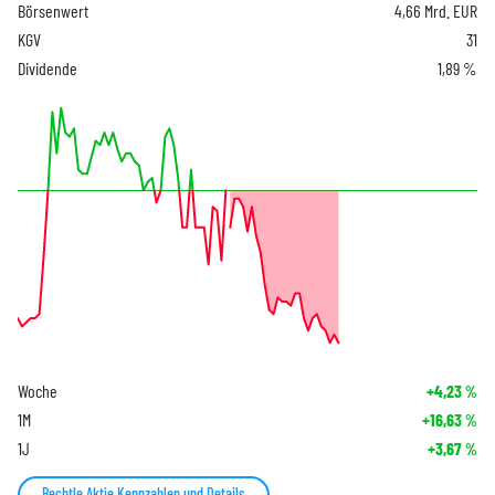
Börsenwert
4,66 Mrd. EUR
KGV
31
Dividende
1,89 %
Woche
+4,23
%
1M
+16,63
%
1J
+3,67
%
Bechtle Aktie Kennzahlen und Details