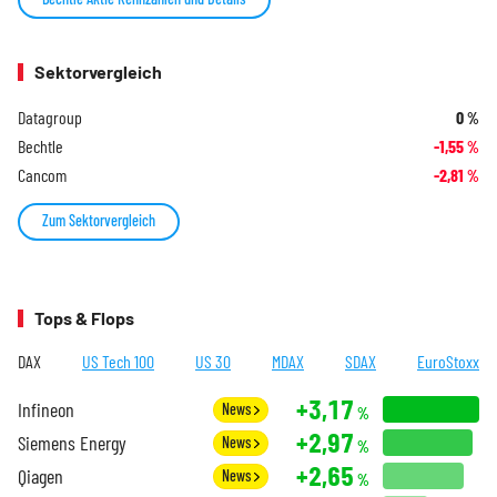
Sektorvergleich
Datagroup
0
%
Bechtle
-1,55
%
Cancom
-2,81
%
Zum Sektorvergleich
Tops & Flops
DAX
US Tech 100
US 30
MDAX
SDAX
EuroStoxx
+3,17
Infineon
News
%
+2,97
Siemens Energy
News
%
+2,65
Qiagen
News
%