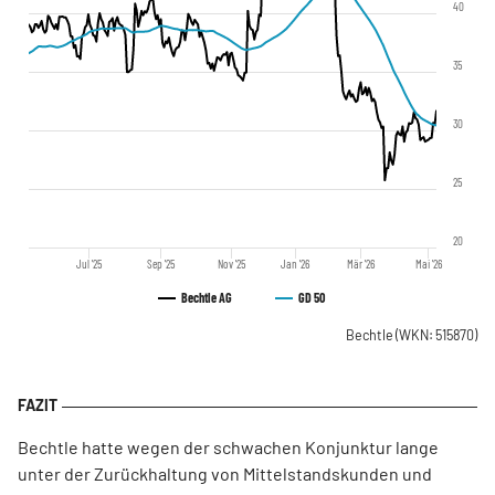
40
35
30
25
20
Jul '25
Sep '25
Nov '25
Jan '26
Mär '26
Mai '26
Bechtle AG
GD 50
Bechtle
(WKN: 515870)
Bechtle hatte wegen der schwachen Konjunktur lange
unter der Zurückhaltung von Mittelstandskunden und