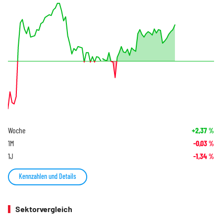
Woche
+2,37
%
1M
-0,03
%
1J
-1,34
%
Kennzahlen und Details
Sektorvergleich