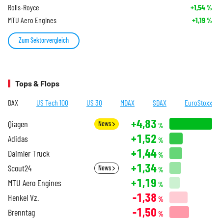
Rolls-Royce
+1,54
%
MTU Aero Engines
+1,19
%
Zum Sektorvergleich
Tops & Flops
DAX
US Tech 100
US 30
MDAX
SDAX
EuroStoxx
+4,83
Qiagen
News
%
+1,52
Adidas
%
+1,44
Daimler Truck
%
+1,34
Scout24
News
%
+1,19
MTU Aero Engines
%
-1,38
Henkel Vz.
%
-1,50
Brenntag
%