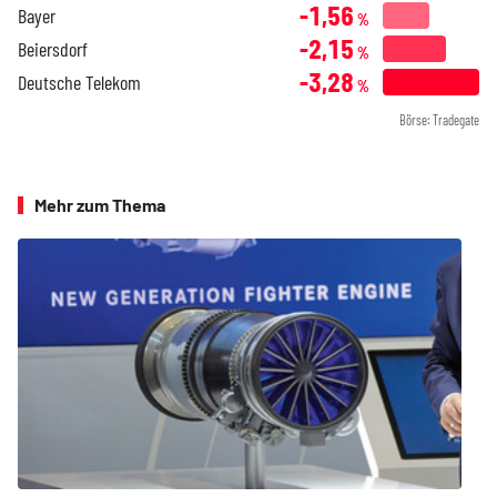
-1,56
Bayer
%
-2,15
Beiersdorf
%
-3,28
Deutsche Telekom
%
Börse: Tradegate
Mehr zum Thema