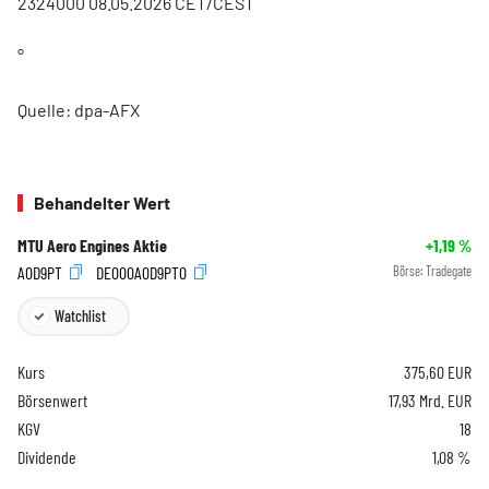
2324000 08.05.2026 CET/CEST
°
Quelle: dpa-AFX
Behandelter Wert
MTU Aero Engines Aktie
+1,19
%
A0D9PT
DE000A0D9PT0
Börse:
Tradegate
Watchlist
Kurs
375,60
EUR
Börsenwert
17,93 Mrd. EUR
KGV
18
Dividende
1,08 %