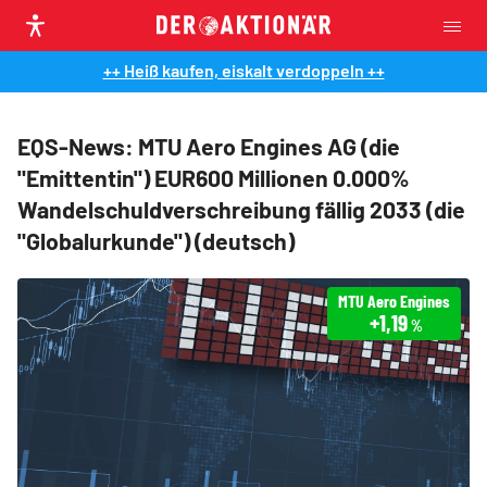
++ Heiß kaufen, eiskalt verdoppeln ++
EQS-News: MTU Aero Engines AG (die
"Emittentin") EUR600 Millionen 0.000%
Wandelschuldverschreibung fällig 2033 (die
"Globalurkunde") (deutsch)
MTU Aero Engines
+1,19
%