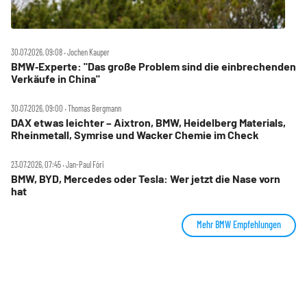
30.07.2026, 09:08 ‧ Jochen Kauper
BMW‑Experte: "Das große Problem sind die einbrechenden
Verkäufe in China"
30.07.2026, 09:00 ‧ Thomas Bergmann
DAX etwas leichter – Aixtron, BMW, Heidelberg Materials,
Rheinmetall, Symrise und Wacker Chemie im Check
23.07.2026, 07:45 ‧ Jan-Paul Fóri
BMW, BYD, Mercedes oder Tesla: Wer jetzt die Nase vorn
hat
Mehr BMW Empfehlungen