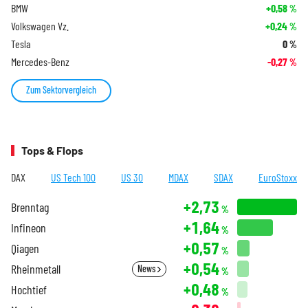
BMW
+0,58
%
Volkswagen Vz.
+0,24
%
Tesla
0
%
Mercedes-Benz
-0,27
%
Zum Sektorvergleich
Tops & Flops
DAX
US Tech 100
US 30
MDAX
SDAX
EuroStoxx
+2,73
Brenntag
%
+1,64
Infineon
%
+0,57
Qiagen
%
+0,54
Rheinmetall
News
%
+0,48
Hochtief
%