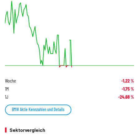
Woche
-1,22
%
1M
-1,75
%
1J
-24,68
%
BMW Aktie Kennzahlen und Details
Sektorvergleich