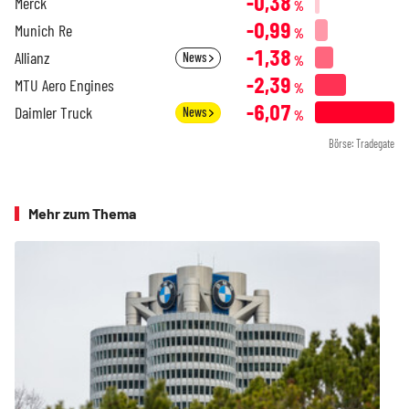
-0,38
Merck
%
-0,99
Munich Re
%
-1,38
Allianz
News
%
-2,39
MTU Aero Engines
%
-6,07
Daimler Truck
News
%
Börse: Tradegate
Mehr zum Thema