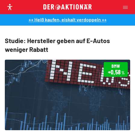
++ Heiß kaufen, eiskalt verdoppeln ++
Studie: Hersteller geben auf E-Autos
weniger Rabatt
BMW
+0,58
%