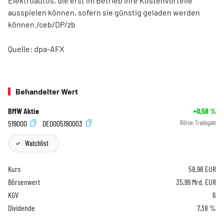
Elektroautos, die erst im Betrieb ihre Kostenvorteile
ausspielen können, sofern sie günstig geladen werden
können./ceb/DP/zb
Quelle: dpa-AFX
Behandelter Wert
BMW Aktie
+0,58
%
519000
DE0005190003
Börse:
Tradegate
Watchlist
Kurs
58,98
EUR
Börsenwert
35,99 Mrd. EUR
KGV
6
Dividende
7,38 %