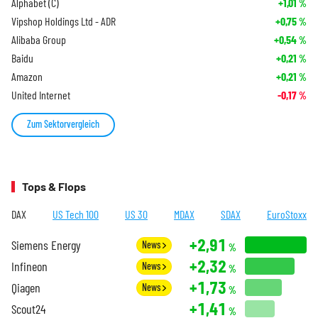
Alphabet (C)
+1,01
%
Vipshop Holdings Ltd - ADR
+0,75
%
Alibaba Group
+0,54
%
Baidu
+0,21
%
Amazon
+0,21
%
United Internet
-0,17
%
Zum Sektorvergleich
Tops & Flops
DAX
US Tech 100
US 30
MDAX
SDAX
EuroStoxx
+2,91
Siemens Energy
News
%
+2,32
Infineon
News
%
+1,73
Qiagen
News
%
+1,41
Scout24
%