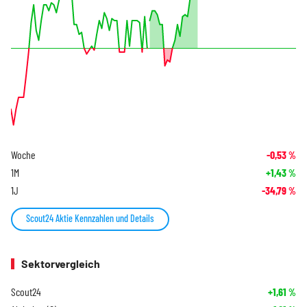
Woche
-0,53
%
1M
+1,43
%
1J
-34,79
%
Scout24 Aktie Kennzahlen und Details
Sektorvergleich
Scout24
+1,61
%