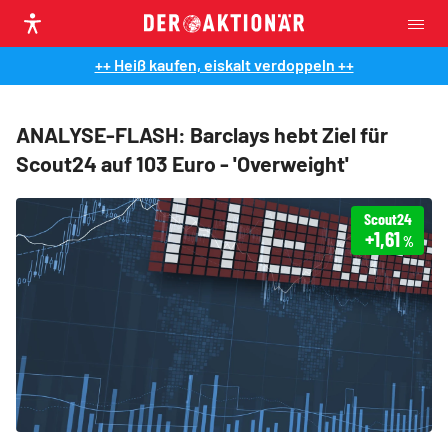
++ Heiß kaufen, eiskalt verdoppeln ++
ANALYSE-FLASH: Barclays hebt Ziel für
Scout24 auf 103 Euro - 'Overweight'
Scout24
+1,61
%