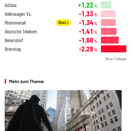
+1,22
Adidas
%
-1,33
Volkswagen Vz.
%
-1,34
Rheinmetall
News
%
-1,41
Deutsche Telekom
%
-1,60
Beiersdorf
%
-2,28
Brenntag
%
Börse: Tradegate
Mehr zum Thema