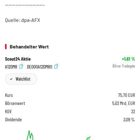
-----------------------
Quelle: dpa-AFX
Behandelter Wert
Scout24 Aktie
+1,61
%
A12DM8
DE000A12DM80
Börse:
Tradegate
Watchlist
Kurs
75,70
EUR
Börsenwert
5,02 Mrd. EUR
KGV
22
Dividende
2,09 %