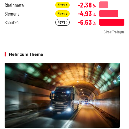
-2,38
Rheinmetall
News
%
-4,93
Siemens
News
%
-6,63
Scout24
News
%
Börse: Tradegate
Mehr zum Thema