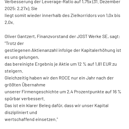
Verbesserung der Leverage-Ratio auf 1,75x (31. Dezember
2025: 2,27x). Sie
liegt somit wieder innerhalb des Zielkorridors von 1,0x bis
2,0x.
Oliver Gantzert, Finanzvorstand der JOST Werke SE, sagt:
"Trotz der
gestiegenen Aktienanzahl infolge der Kapitalerhöhung ist
es uns gelungen,
das bereinigte Ergebnis je Aktie um 12 % auf 1,81 EUR zu
steigern.
Gleichzeitig haben wir den ROCE nur ein Jahr nach der
größten Übernahme
unserer Firmengeschichte um 2,4 Prozentpunkte auf 16 %
spürbar verbessert.
Das ist ein klarer Beleg dafür, dass wir unser Kapital
diszipliniert und
wertschaffend einsetzen."