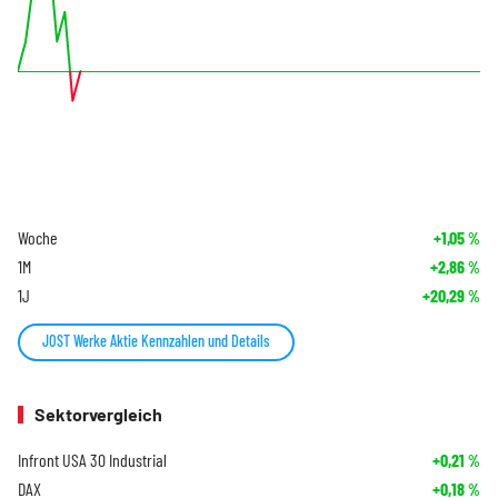
Woche
+1,05
%
1M
+2,86
%
1J
+20,29
%
JOST Werke Aktie Kennzahlen und Details
Sektorvergleich
Infront USA 30 Industrial
+0,21
%
DAX
+0,18
%