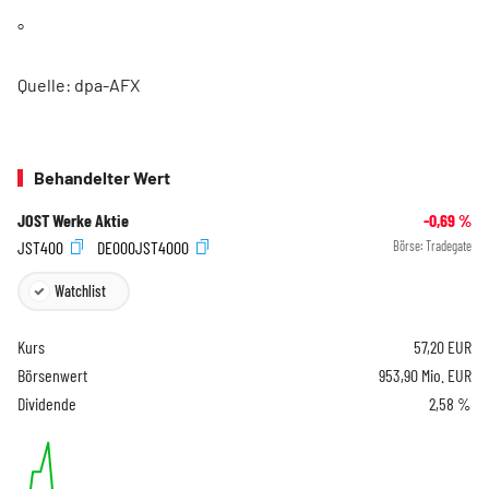
°
Quelle: dpa-AFX
Behandelter Wert
JOST Werke Aktie
-0,69
%
JST400
DE000JST4000
Börse:
Tradegate
Watchlist
Kurs
57,20
EUR
Börsenwert
953,90 Mio. EUR
Dividende
2,58 %