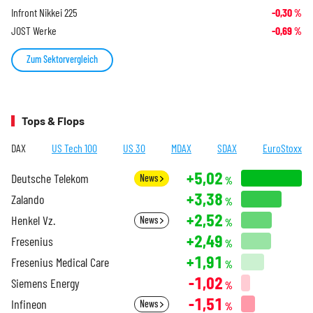
Infront Nikkei 225
-0,30
%
JOST Werke
-0,69
%
Zum Sektorvergleich
Tops & Flops
DAX
US Tech 100
US 30
MDAX
SDAX
EuroStoxx
+5,02
Deutsche Telekom
News
%
+3,38
Zalando
%
+2,52
Henkel Vz.
News
%
+2,49
Fresenius
%
+1,91
Fresenius Medical Care
%
-1,02
Siemens Energy
%
-1,51
Infineon
News
%