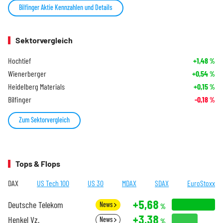
Bilfinger Aktie Kennzahlen und Details
Sektorvergleich
Hochtief
+1,48
%
Wienerberger
+0,54
%
Heidelberg Materials
+0,15
%
Bilfinger
-0,18
%
Zum Sektorvergleich
Tops & Flops
DAX
US Tech 100
US 30
MDAX
SDAX
EuroStoxx
+5,68
Deutsche Telekom
News
%
+3,38
Henkel Vz.
News
%