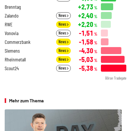
+2,73
Brenntag
%
+2,40
Zalando
News
%
+2,20
RWE
News
%
-1,51
Vonovia
News
%
-1,58
Commerzbank
News
%
-4,30
Siemens
News
%
-5,03
Rheinmetall
News
%
-5,38
Scout24
News
%
Börse: Tradegate
Mehr zum Thema