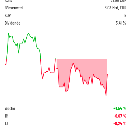
Börsenwert
3,03 Mrd. EUR
KGV
17
Dividende
3,41 %
Woche
+1,54
%
1M
-6,67
%
1J
-8,24
%