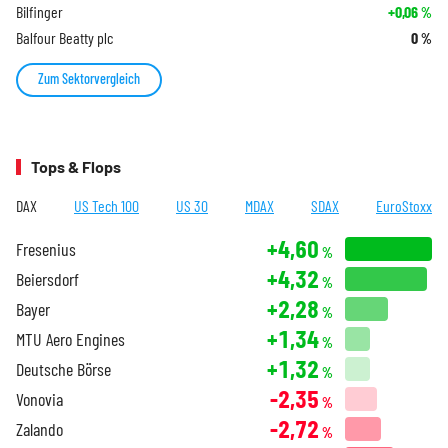
Bilfinger
+0,06
%
Balfour Beatty plc
0
%
Zum Sektorvergleich
Tops & Flops
DAX
US Tech 100
US 30
MDAX
SDAX
EuroStoxx
+4,60
Fresenius
%
+4,32
Beiersdorf
%
+2,28
Bayer
%
+1,34
MTU Aero Engines
%
+1,32
Deutsche Börse
%
-2,35
Vonovia
%
-2,72
Zalando
%