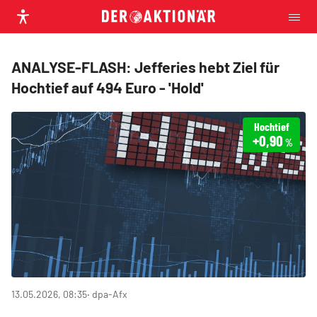
ANALYSE-FLASH: Jefferies hebt Ziel für
Hochtief auf 494 Euro - 'Hold'
Hochtief
+0,90
%
13.05.2026, 08:35
‧ dpa-Afx