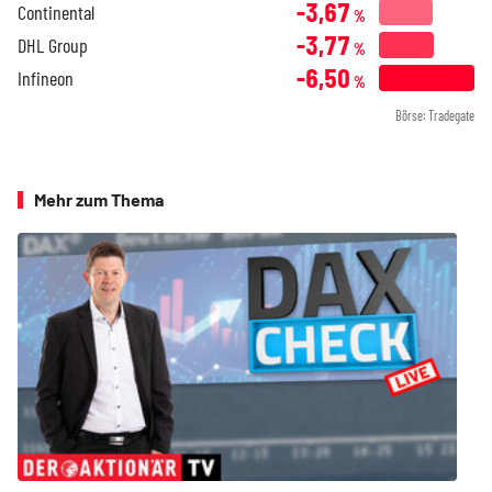
-3,67
Continental
%
-3,77
DHL Group
%
-6,50
Infineon
%
Börse: Tradegate
Mehr zum Thema