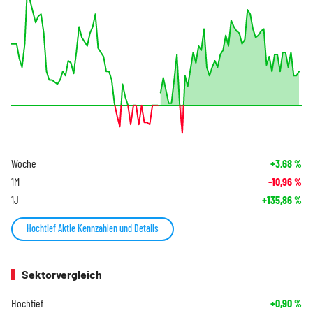
Woche
+3,68
%
1M
-10,96
%
1J
+135,86
%
Hochtief Aktie Kennzahlen und Details
Sektorvergleich
Hochtief
+0,90
%