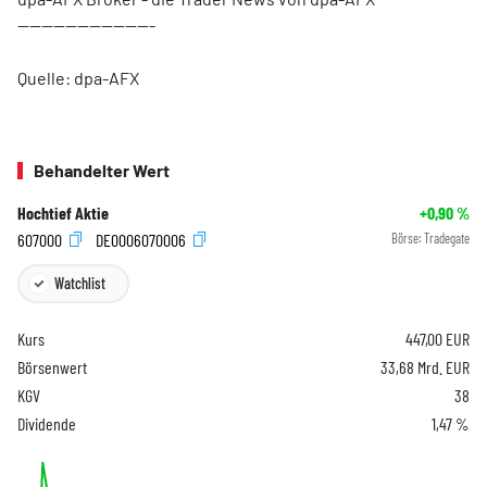
-----------------------
Quelle: dpa-AFX
Behandelter Wert
Hochtief Aktie
+0,90
%
607000
DE0006070006
Börse:
Tradegate
Watchlist
Kurs
447,00
EUR
Börsenwert
33,68 Mrd. EUR
KGV
38
Dividende
1,47 %