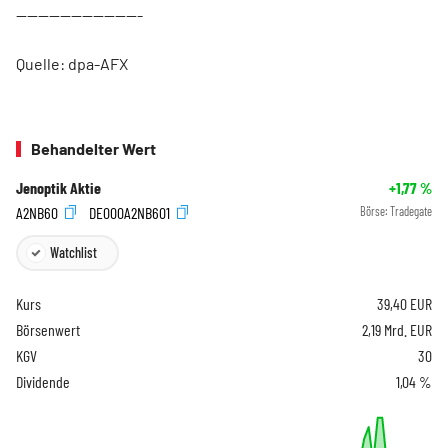
-----------------------
Quelle: dpa-AFX
Behandelter Wert
Jenoptik Aktie
+1,77
%
A2NB60
DE000A2NB601
Börse:
Tradegate
Watchlist
Kurs
39,40
EUR
Börsenwert
2,19 Mrd. EUR
KGV
30
Dividende
1,04 %