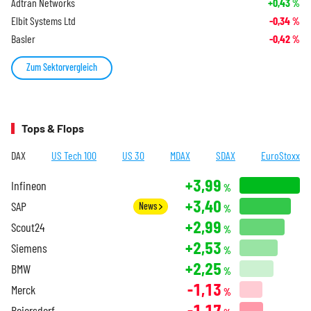
Adtran Networks
+0,43
%
Elbit Systems Ltd
-0,34
%
Basler
-0,42
%
Zum Sektorvergleich
Tops & Flops
DAX
US Tech 100
US 30
MDAX
SDAX
EuroStoxx
+3,99
Infineon
%
+3,40
SAP
News
%
+2,99
Scout24
%
+2,53
Siemens
%
+2,25
BMW
%
-1,13
Merck
%
-1,17
Beiersdorf