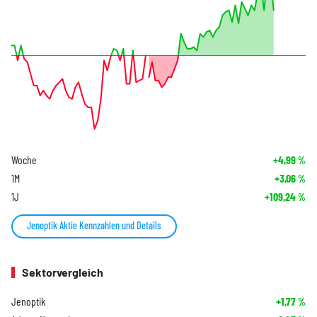
Woche
+4,99
%
1M
+3,06
%
1J
+109,24
%
Jenoptik Aktie Kennzahlen und Details
Sektorvergleich
Jenoptik
+1,77
%