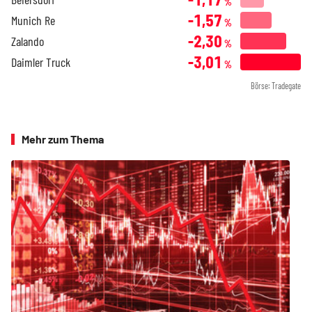
%
-1,57
Munich Re
%
-2,30
Zalando
%
-3,01
Daimler Truck
%
Börse: Tradegate
Mehr zum Thema