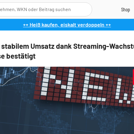
++ Heiß kaufen, eiskalt verdoppeln ++
 stabilem Umsatz dank Streaming-Wachst
e bestätigt