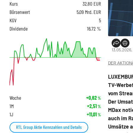
Kurs
32,80
EUR
Börsenwert
5,09 Mrd. EUR
KGV
5
Dividende
16,72 %
13.05.2026,
DER AKTIONÄR
LUXEMBUR
TV-Werbef
vom Strea
Woche
+0,62
%
Der Umsatz
1M
+2,51
%
MDax
noti
1J
+11,01
%
auch im R
Umsätze a
RTL Group Aktie Kennzahlen und Details