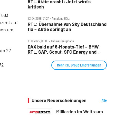
RTL‑Aktie crasht: Jetzt wird’s
kritisch
 663
22.04.2026, 21:24 ‧ Annalena Götz
ozent auf
RTL: Übernahme von Sky Deutschland
fix – Aktie springt an
ssen um
18.11.2025, 09:00 ‧ Thomas Bergmann
DAX bald auf 6‑Monats‑Tief – BMW,
 um 27
RTL, SAP, Scout, SFC Energy und
Siemens Healthineers im Check
72
Mehr RTL Group Empfehlungen
Unsere Neuerscheinungen
Alle
Neuerscheinungen
Milliarden im Weltraum