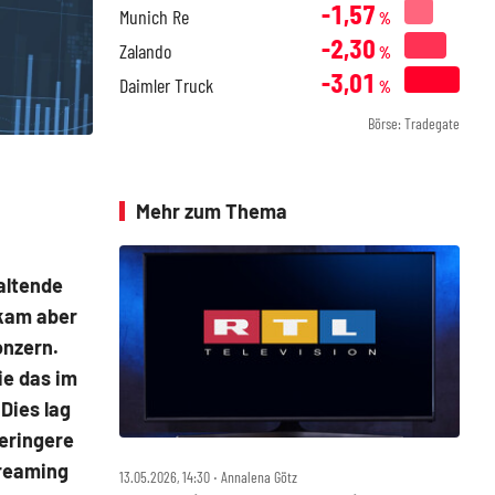
-1,57
Munich Re
%
-2,30
Zalando
%
-3,01
Daimler Truck
%
Börse: Tradegate
Mehr zum Thema
altende
 kam aber
onzern.
ie das im
Dies lag
eringere
treaming
13.05.2026, 14:30 ‧ Annalena Götz