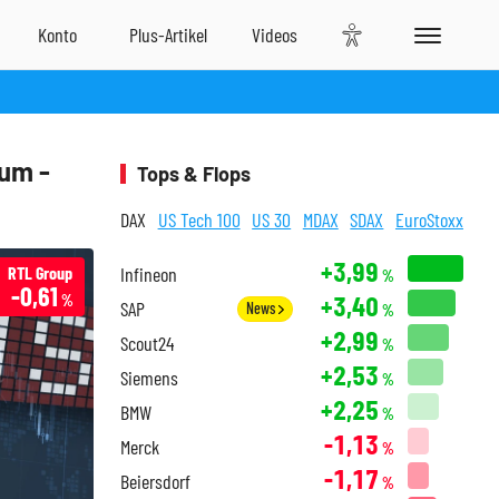
um -
Tops & Flops
DAX
US Tech 100
US 30
MDAX
SDAX
EuroStoxx
+3,99
RTL Group
Infineon
%
-0,61
+3,40
%
SAP
News
%
+2,99
Scout24
%
+2,53
Siemens
%
+2,25
BMW
%
-1,13
Merck
%
-1,17
Beiersdorf
%