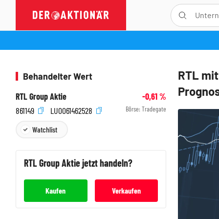
RTL mit
Behandelter Wert
Prognos
RTL Group Aktie
-0,61
%
Börse:
Tradegate
861149
LU0061462528
Watchlist
RTL Group
Aktie jetzt handeln?
Kaufen
Verkaufen