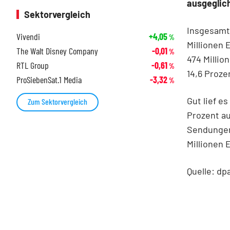
ausgeglic
Sektorvergleich
Insgesamt
Vivendi
+4,05
%
Millionen 
The Walt Disney Company
-0,01
%
474 Millio
RTL Group
-0,61
%
14,6 Prozen
ProSiebenSat.1 Media
-3,32
%
Gut lief e
Zum Sektorvergleich
Prozent au
Sendungen
Millionen 
Quelle: dp