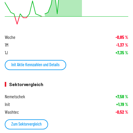
Woche
-0,85
%
1M
-1,37
%
1J
+7,35
%
Init Aktie Kennzahlen und Details
Sektorvergleich
Nemetschek
+7,58
%
Init
+1,19
%
Washtec
-0,52
%
Zum Sektorvergleich