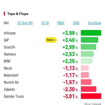
Tops & Flops
DAX
US Tech 100
US 30
MDAX
SDAX
EuroStoxx
+3,99
Infineon
%
+3,40
SAP
News
%
+2,99
Scout24
%
+2,53
Siemens
%
+2,25
BMW
%
-1,13
Merck
%
-1,17
Beiersdorf
%
-1,57
Munich Re
%
-2,30
Zalando
%
-3,01
Daimler Truck
%
Börse: Tradegate