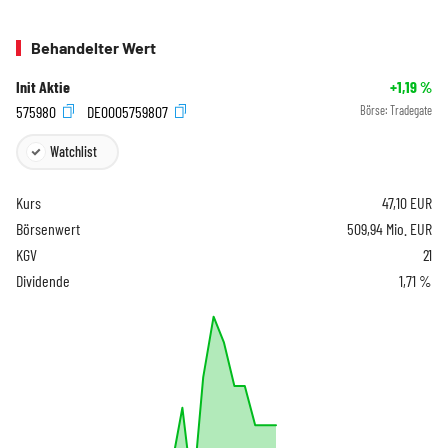
Behandelter Wert
Init Aktie
+1,19
%
575980
DE0005759807
Börse:
Tradegate
Watchlist
Kurs
47,10
EUR
Börsenwert
509,94 Mio. EUR
KGV
21
Dividende
1,71 %