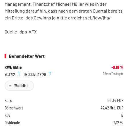
Management. Finanzchef Michael Müller wies in der
Mitteilung darauf hin, dass nach dem ersten Quartal bereits
ein Drittel des Gewinns je Aktie erreicht sei./lew/jha/
Quelle: dpa-AFX
Behandelter Wert
RWE Aktie
-0,18
%
703712
DE0007037129
Börse:
Tradegate
Watchlist
Kurs
56,34
EUR
Börsenwert
42,42 Mrd. EUR
KGV
17
Dividende
2,12 %