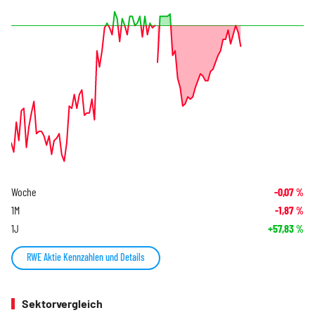
Woche
-0,07
%
1M
-1,87
%
1J
+57,83
%
RWE Aktie Kennzahlen und Details
Sektorvergleich