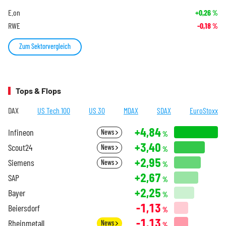
E.on
+0,26
%
RWE
-0,18
%
Zum Sektorvergleich
Tops & Flops
DAX
US Tech 100
US 30
MDAX
SDAX
EuroStoxx
+4,84
Infineon
News
%
+3,40
Scout24
News
%
+2,95
Siemens
News
%
+2,67
SAP
%
+2,25
Bayer
%
-1,13
Beiersdorf
%
-1,13
Rheinmetall
News
%