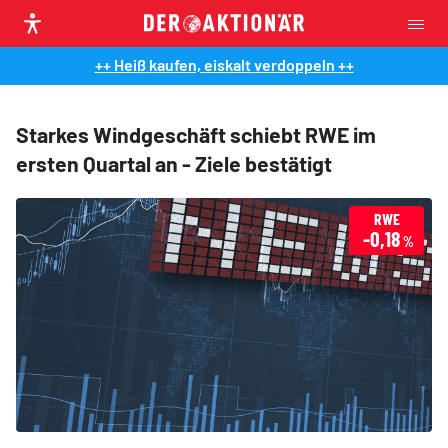
++ Heiß kaufen, eiskalt verdoppeln ++
Starkes Windgeschäft schiebt RWE im
ersten Quartal an - Ziele bestätigt
RWE
-0,18
%