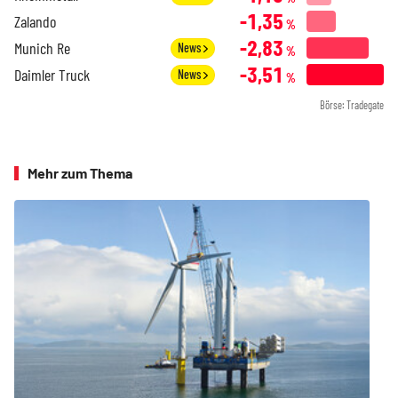
-1,35
Zalando
%
-2,83
Munich Re
News
%
-3,51
Daimler Truck
News
%
Börse: Tradegate
Mehr zum Thema