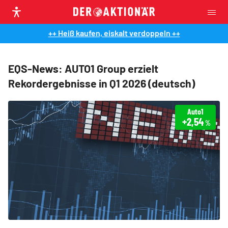
++ Heiß kaufen, eiskalt verdoppeln ++
EQS-News: AUTO1 Group erzielt
Rekordergebnisse in Q1 2026 (deutsch)
Auto1
+2,54
%