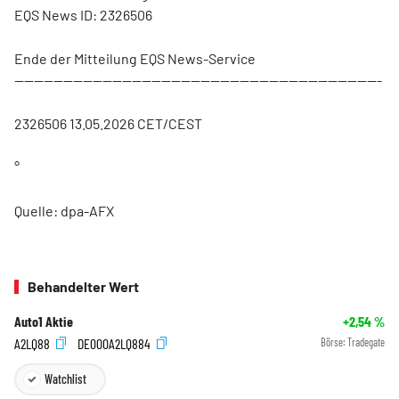
EQS News ID: 2326506
Ende der Mitteilung EQS News-Service
---------------------------------------------------------------------------
2326506 13.05.2026 CET/CEST
°
Quelle: dpa-AFX
Behandelter Wert
Auto1 Aktie
+2,54
%
A2LQ88
DE000A2LQ884
Börse:
Tradegate
Watchlist