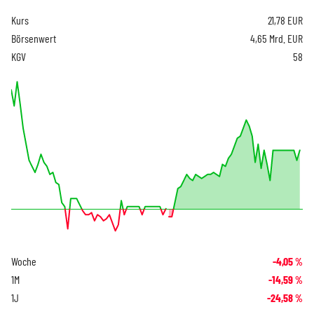
Kurs
21,78
EUR
Börsenwert
4,65 Mrd. EUR
KGV
58
Woche
-4,05
%
1M
-14,59
%
1J
-24,58
%