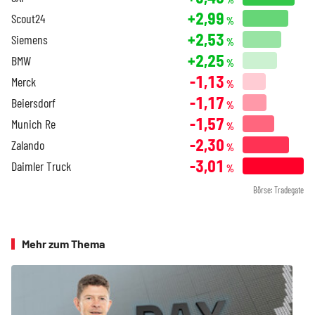
+2,99
Scout24
%
+2,53
Siemens
%
+2,25
BMW
%
-1,13
Merck
%
-1,17
Beiersdorf
%
-1,57
Munich Re
%
-2,30
Zalando
%
-3,01
Daimler Truck
%
Börse: Tradegate
Mehr zum Thema