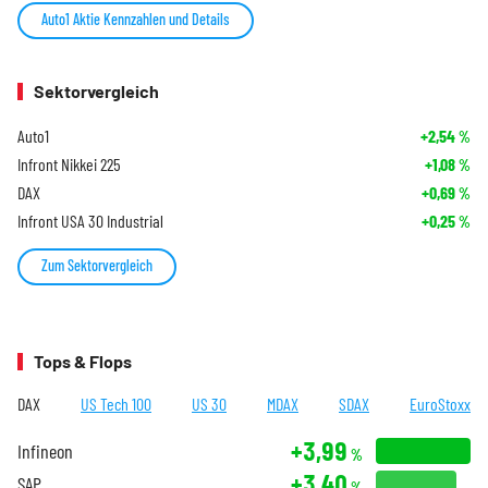
Auto1 Aktie Kennzahlen und Details
Sektorvergleich
Auto1
+2,54
%
Infront Nikkei 225
+1,08
%
DAX
+0,69
%
Infront USA 30 Industrial
+0,25
%
Zum Sektorvergleich
Tops & Flops
DAX
US Tech 100
US 30
MDAX
SDAX
EuroStoxx
+3,99
Infineon
%
+3,40
SAP
%