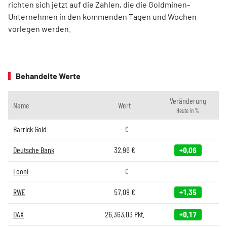
richten sich jetzt auf die Zahlen, die die Goldminen-
Unternehmen in den kommenden Tagen und Wochen
vorlegen werden.
Behandelte Werte
Veränderung
Name
Wert
Heute in %
Barrick Gold
-
€
Deutsche Bank
32,96
€
+0,06
Leoni
-
€
RWE
57,08
€
+1,35
DAX
26.363,03
Pkt.
+0,17