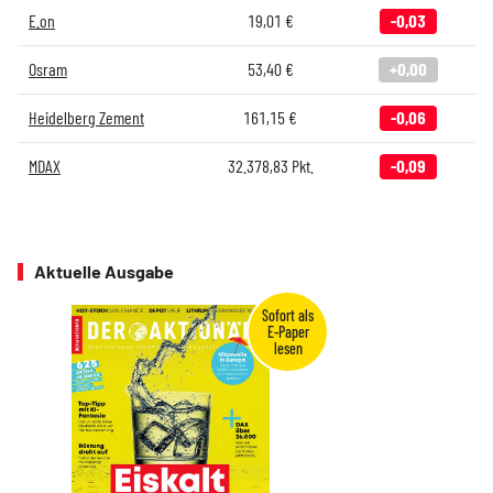
E.on
19,01
€
-0,03
Osram
53,40
€
+0,00
Heidelberg Zement
161,15
€
-0,06
MDAX
32.378,83
Pkt.
-0,09
Aktuelle Ausgabe