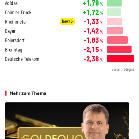
+1,79
Adidas
%
+1,72
Daimler Truck
%
-1,33
Rheinmetall
News
%
-1,42
Bayer
%
-1,83
Beiersdorf
%
-2,15
Brenntag
%
-2,38
Deutsche Telekom
%
Börse: Tradegate
Mehr zum Thema