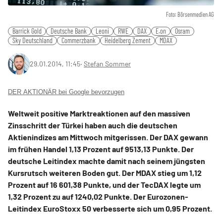
Foto: Börsenmedien AG
Barrick Gold
Deutsche Bank
Leoni
RWE
DAX
E.on
Osram
Sky Deutschland
Commerzbank
Heidelberg Zement
MDAX
29.01.2014, 11:45
‧
Stefan Sommer
DER AKTIONÄR bei Google bevorzugen
Weltweit positive Marktreaktionen auf den massiven
Zinsschritt der Türkei haben auch die deutschen
Aktienindizes am Mittwoch mitgerissen. Der DAX gewann
im frühen Handel 1,13 Prozent auf 9513,13 Punkte. Der
deutsche Leitindex machte damit nach seinem jüngsten
Kursrutsch weiteren Boden gut. Der MDAX stieg um 1,12
Prozent auf 16 601,38 Punkte, und der TecDAX legte um
1,32 Prozent zu auf 1240,02 Punkte. Der Eurozonen-
Leitindex EuroStoxx 50 verbesserte sich um 0,95 Prozent.