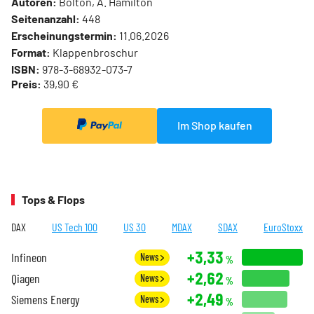
Autoren:
Bolton, A. Hamilton
Seitenanzahl:
448
Erscheinungstermin:
11.06.2026
Format:
Klappenbroschur
ISBN:
978-3-68932-073-7
Preis:
39,90 €
Im Shop kaufen
Tops & Flops
DAX
US Tech 100
US 30
MDAX
SDAX
EuroStoxx
+3,33
Infineon
News
%
+2,62
Qiagen
News
%
+2,49
Siemens Energy
News
%