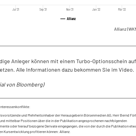
Jul '21
Sep '21
Nov '21
Jan '22
Mär '22
Allianz
Allianz
(WKN
udige Anleger können mit einem Turbo-Optionsschein auf
etzen. Alle Informationen dazu bekommen Sie im Video.
ial von Bloomberg)
Interessenkonflikte:
dsvorsitzende und Mehrheitsinhaber der Herausgeberin Börsenmedien AG, Herr Bernd Fört
und mittelbar Positionen über die in der Publikation angesprochenen nachfolgenden
mente oder hierauf bezogene Derivate eingegangen, die von der durch die Publikation etw
en Kursentwicklung profitieren können: Allianz.