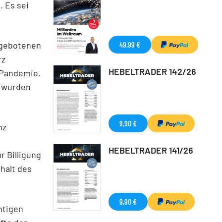
 Es sei
ngebotenen
49,99 €
rz
HEBELTRADER 142/26
r Pandemie.
n wurden
9,90 €
nz
HEBELTRADER 141/26
r Billigung
halt des
9,90 €
htigen