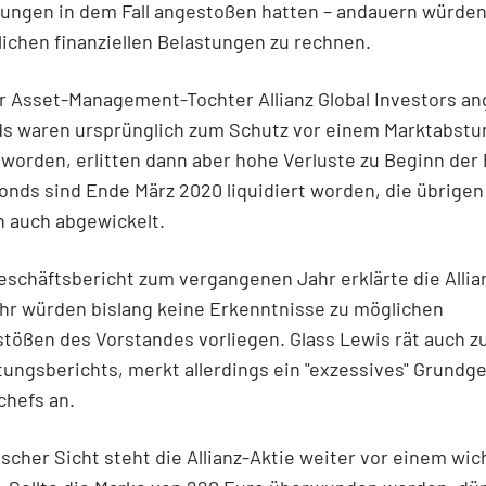
ungen in dem Fall angestoßen hatten – andauern würden.
lichen finanziellen Belastungen zu rechnen.
er Asset-Management-Tochter Allianz Global Investors a
s waren ursprünglich zum Schutz vor einem Marktabstu
 worden, erlitten dann aber hohe Verluste zu Beginn de
onds sind Ende März 2020 liquidiert worden, die übrige
n auch abgewickelt.
eschäftsbericht zum vergangenen Jahr erklärte die Allia
ihr würden bislang keine Erkenntnisse zu möglichen
stößen des Vorstandes vorliegen. Glass Lewis rät auch zu
ungsberichts, merkt allerdings ein "exzessives" Grundge
chefs an.
scher Sicht steht die Allianz-Aktie weiter vor einem wic