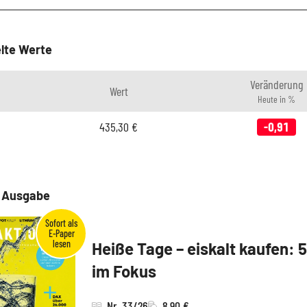
lte Werte
Veränderung
Wert
Heute in %
435,30
€
-0,91
e Ausgabe
Heiße Tage – eiskalt kaufen: 
im Fokus
Nr. 33/26
8,90 €