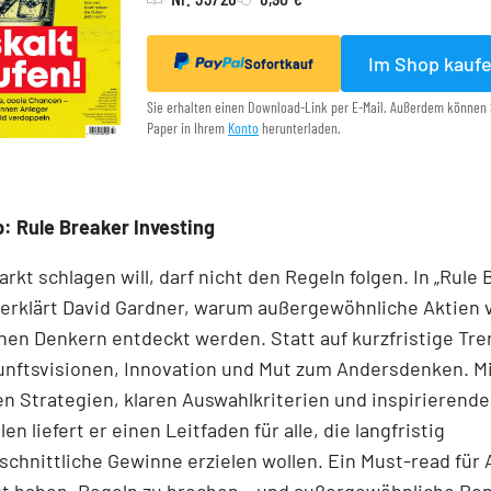
Im Shop kauf
Sofortkauf
Sie erhalten einen Download-Link per E-Mail. Außerdem können 
Paper in Ihrem
Konto
herunterladen.
: Rule Breaker Investing
rkt schlagen will, darf nicht den Regeln folgen. In „Rule
 erklärt David Gardner, warum außergewöhnliche Aktien 
en Denkern entdeckt werden. Statt auf kurzfristige Tre
unftsvisionen, Innovation und Mut zum Andersdenken. M
n Strategien, klaren Auswahlkriterien und inspirierend
len liefert er einen Leit­faden für alle, die langfristig
chnittliche Gewinne erzielen wollen. Ein Must-read für 