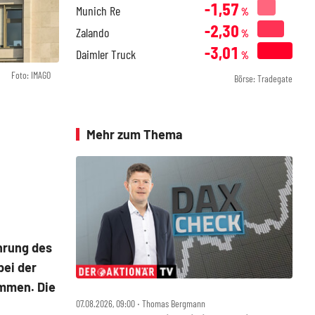
-1,57
Munich Re
%
-2,30
Zalando
%
-3,01
Daimler Truck
%
Foto: IMAGO
Börse: Tradegate
Mehr zum Thema
hrung des
bei der
mmen. Die
07.08.2026, 09:00 ‧ Thomas Bergmann