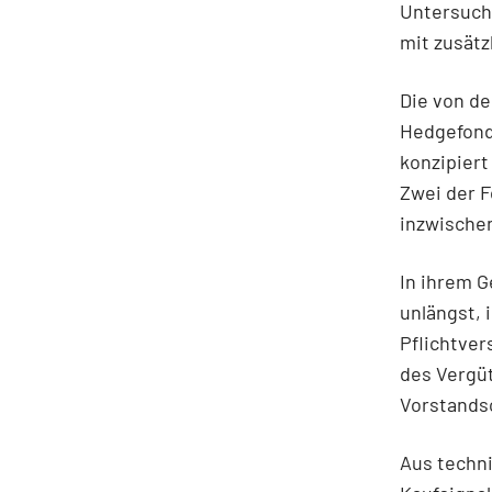
Untersuch
mit zusätz
Die von d
Hedgefond
konzipiert
Zwei der F
inzwische
In ihrem G
unlängst, 
Pflichtver
des Vergüt
Vorstands
Aus techni