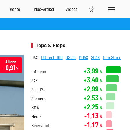
Tops & Flops
DAX
US Tech 100
US 30
MDAX
SDAX
EuroStoxx
Allianz
-0,91
%
+3,99
Infineon
%
+3,40
SAP
%
+2,99
Scout24
%
+2,53
Siemens
%
+2,25
BMW
%
-1,13
Merck
%
-1,17
Beiersdorf
%