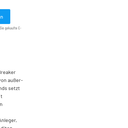
en
Sie gekaufte E-
 Breaker
von außer­
nds setzt
it
en
Anleger,