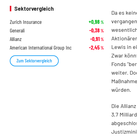
Sektorvergleich
Da es kein
vergangene
Zurich Insurance
+0,98
%
wesentlic
Generali
-0,38
%
Aktionären
Allianz
-0,91
%
Lewis in e
American International Group Inc
-2,45
%
Zwar könnt
Zum Sektorvergleich
Fonds "ber
weiter. Do
Maßnahmen 
würden.
Die Allian
3,7 Millia
abgeschlos
Justizmini