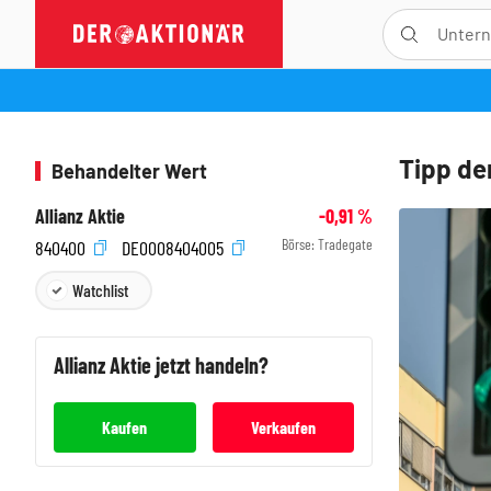
Tipp de
Behandelter Wert
Allianz Aktie
-0,91
%
Börse:
Tradegate
840400
DE0008404005
Watchlist
Allianz
Aktie jetzt handeln?
Kaufen
Verkaufen