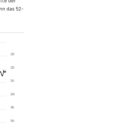
fte der
nn das 52-
230
220
210
200
190
180