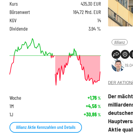
Kurs
435,30
EUR
Börsenwert
164,72 Mrd. EUR
KGV
14
Dividende
3,94 %
Allianz
19.0
DER AKTIONÄR
Der mächti
Woche
+1,76
%
milliarden
1M
+4,56
%
deutschen 
1J
+30,86
%
Hauptvers
Allianz Aktie Kennzahlen und Details
Aktie qual