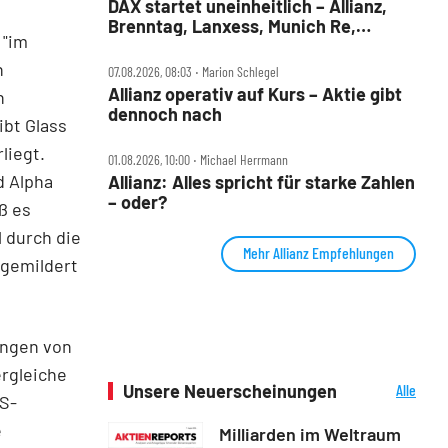
DAX startet uneinheitlich – Allianz,
Brenntag, Lanxess, Munich Re,
 "im
Porsche SE, SUSS MicroTec im Check
n
07.08.2026, 08:03 ‧ Marion Schlegel
Allianz operativ auf Kurs – Aktie gibt
n
dennoch nach
ibt Glass
rliegt.
01.08.2026, 10:00 ‧ Michael Herrmann
d Alpha
Allianz: Alles spricht für starke Zahlen
– oder?
ß es
 durch die
Mehr Allianz Empfehlungen
 gemildert
ungen von
ergleiche
Unsere Neuerscheinungen
Alle
US-
Neuerscheinungen
e
Milliarden im Weltraum