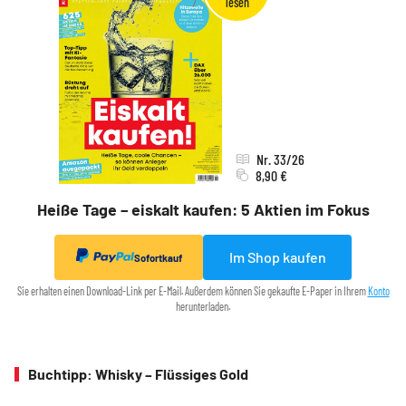
Nr. 33/26
8,90 €
Heiße Tage – eiskalt kaufen: 5 Aktien im Fokus
Im Shop kaufen
Sofortkauf
Sie erhalten einen Download-Link per E-Mail. Außerdem können Sie gekaufte E-Paper in Ihrem
Konto
herunterladen.
Buchtipp: Whisky – Flüssiges Gold