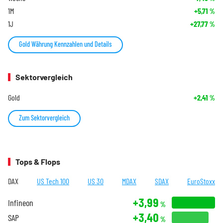
1M
+5,71
%
1J
+27,77
%
Gold Währung Kennzahlen und Details
Sektorvergleich
Gold
+2,41
%
Zum Sektorvergleich
Tops & Flops
DAX
US Tech 100
US 30
MDAX
SDAX
EuroStoxx
+3,99
Infineon
%
+3,40
SAP
%