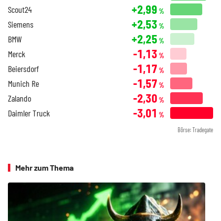
+2,99
Scout24
%
+2,53
Siemens
%
+2,25
BMW
%
-1,13
Merck
%
-1,17
Beiersdorf
%
-1,57
Munich Re
%
-2,30
Zalando
%
-3,01
Daimler Truck
%
Börse: Tradegate
Mehr zum Thema