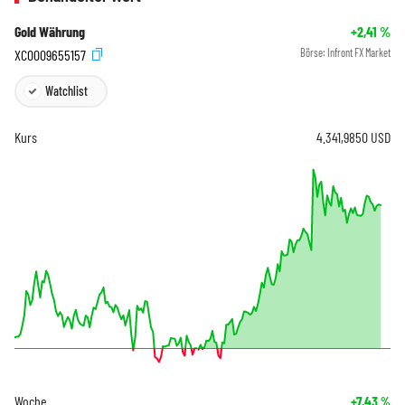
Gold Währung
+2,41
%
XC0009655157
Börse:
Infront FX Market
Watchlist
Kurs
4.341,9850
USD
Woche
+7,43
%