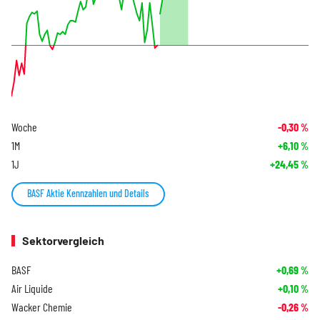
Woche
-0,30
%
1M
+6,10
%
1J
+24,45
%
BASF Aktie Kennzahlen und Details
Sektorvergleich
BASF
+0,69
%
Air Liquide
+0,10
%
Wacker Chemie
-0,26
%