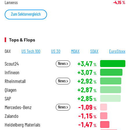
Lanxess
-4,15
%
Zum Sektorvergleich
Tops & Flops
DAX
US Tech 100
US 30
MDAX
SDAX
EuroStoxx
+3,47
Scout24
News
%
+3,07
Infineon
%
+2,92
Rheinmetall
News
%
+2,87
Qiagen
%
+2,85
SAP
%
-1,09
Mercedes-Benz
News
%
-1,15
Zalando
%
-1,47
Heidelberg Materials
%