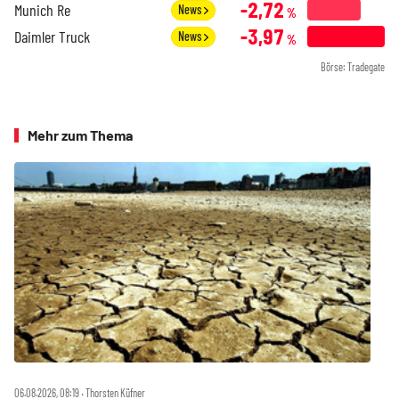
-2,72
Munich Re
News
%
-3,97
Daimler Truck
News
%
Börse: Tradegate
Mehr zum Thema
06.08.2026, 08:19 ‧ Thorsten Küfner