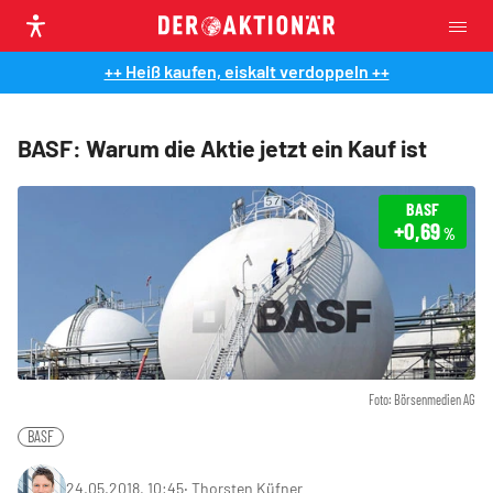
++ Heiß kaufen, eiskalt verdoppeln ++
BASF: Warum die Aktie jetzt ein Kauf ist
BASF
+0,69
%
Foto: Börsenmedien AG
BASF
24.05.2018, 10:45
‧
Thorsten Küfner