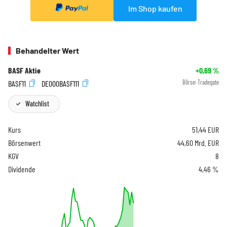
Im Shop kaufen
Behandelter Wert
BASF Aktie
+0,69
%
BASF11
DE000BASF111
Börse:
Tradegate
Watchlist
Kurs
51,44
EUR
Börsenwert
44,60 Mrd. EUR
KGV
8
Dividende
4,46 %