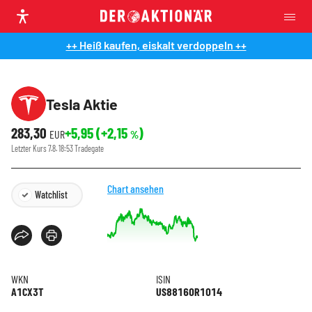
++ Heiß kaufen, eiskalt verdoppeln ++
Tesla Aktie
283,30
+5,95
(
+2,15
)
EUR
%
Letzter Kurs
7.8. 18:53
Tradegate
Chart ansehen
Watchlist
WKN
ISIN
A1CX3T
US88160R1014