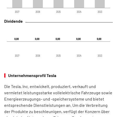
2027
2026
2025
2024
2023
Dividende
0,00
0,00
0,00
0,00
0,00
0,00
0,00
0,00
0,00
0,00
2027
2026
2025
2024
2023
Unternehmensprofil Tesla
Die Tesla, Inc. entwickelt, produziert, verkauft und
vermietet leistungsstarke vollelektrische Fahrzeuge sowie
Energieerzeugungs- und -speichersysteme und bietet
entsprechende Dienstleistungen an. Um die Verbreitung
der Produkte zu beschleunigen, verfügt der Konzern über