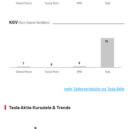
General Motors
Toyota Motor
BMW
Tesla
KGV
(Kurs-Gewinn-Verhältnis)
175
175
9
9
7
7
0
0
General Motors
Toyota Motor
BMW
Tesla
mehr Sektorvergleiche zur Tesla Aktie
Tesla Aktie Kursziele & Trends
10
10