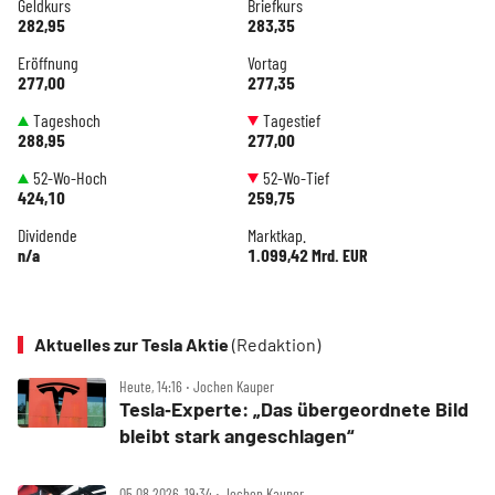
Geldkurs
Briefkurs
282,95
283,35
Eröffnung
Vortag
277,00
277,35
Tageshoch
Tagestief
288,95
277,00
52-Wo-Hoch
52-Wo-Tief
424,10
259,75
Dividende
Marktkap.
n/a
1.099,42 Mrd. EUR
Aktuelles zur Tesla Aktie
(Redaktion)
Heute, 14:16 ‧ Jochen Kauper
Tesla‑Experte: „Das übergeordnete Bild
bleibt stark angeschlagen“
05.08.2026, 19:34 ‧ Jochen Kauper