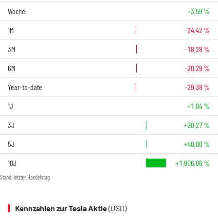
Woche
+3,59 %
1M
-24,42 %
3M
-18,28 %
6M
-20,29 %
Year-to-date
-29,38 %
1J
+1,04 %
3J
+20,27 %
5J
+40,00 %
10J
+1.906,06 %
Stand: letzter Handelstag
Kennzahlen zur Tesla Aktie
(USD)