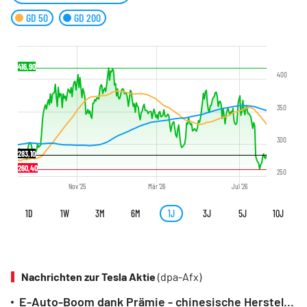
GD 50
GD 200
416,90
400
350
300
283,10
260,40
250
Nov '25
Mär '26
Jul '26
1D
1W
3M
6M
1J
3J
5J
10J
Nachrichten zur Tesla Aktie
(dpa-Afx)
E-Auto-Boom dank Prämie - chinesische Hersteller profitieren