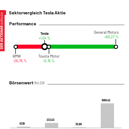
Sektorvergleich Tesla Aktie
xklusiv
Performance
ER AKTIONÄR
General Motors
Tesla
+69,27 %
+1,04 %
BMW
Toyota Motor
-26,76 %
+5,16 %
Börsenwert
Mrd. EUR
1099,42
1099,42
233,53
233,53
67,19
67,19
35,99
35,99