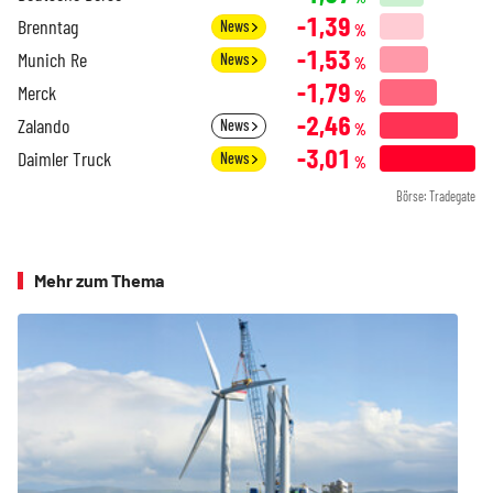
-1,39
Brenntag
News
%
-1,53
Munich Re
News
%
-1,79
Merck
%
-2,46
Zalando
News
%
-3,01
Daimler Truck
News
%
Börse: Tradegate
Mehr zum Thema