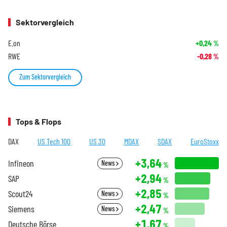
Sektorvergleich
E.on
+0,24
%
RWE
-0,28
%
Zum Sektorvergleich
Tops & Flops
DAX
US Tech 100
US 30
MDAX
SDAX
EuroStoxx
+3,64
Infineon
News
%
+2,94
SAP
%
+2,85
Scout24
News
%
+2,47
Siemens
News
%
+1,67
Deutsche Börse
%