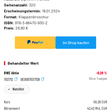
Seitenanzahl:
320
Erscheinungstermin:
18.01.2024
Format:
Klappenbroschur
ISBN:
978-3-86470-930-2
Preis:
29,90 €
Im Shop kaufen
Behandelter Wert
RWE Aktie
-0,28
%
703712
DE0007037129
Börse:
Tradegate
Watchlist
Kurs
56,28
EUR
Börsenwert
42,42 Mrd. EUR