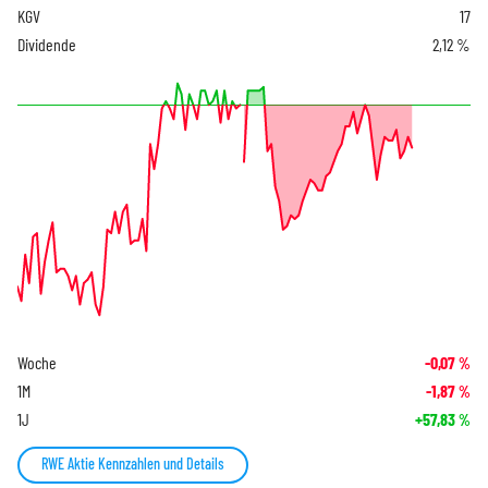
KGV
17
Dividende
2,12 %
Woche
-0,07
%
1M
-1,87
%
1J
+57,83
%
RWE Aktie Kennzahlen und Details