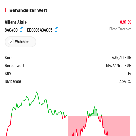
Behandelter Wert
Allianz Aktie
-0,91
%
840400
DE0008404005
Börse:
Tradegate
Watchlist
Kurs
435,30
EUR
Börsenwert
164,72 Mrd. EUR
KGV
14
Dividende
3,94 %