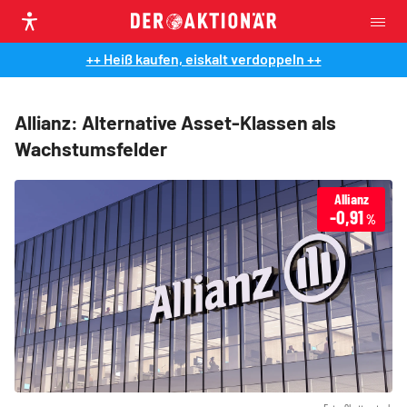
++ Heiß kaufen, eiskalt verdoppeln ++
Allianz: Alternative Asset-Klassen als
Wachstumsfelder
Allianz
-0,91
%