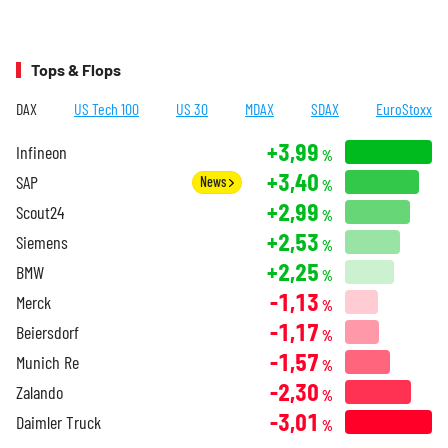
Tops & Flops
DAX
US Tech 100
US 30
MDAX
SDAX
EuroStoxx
+3,99
Infineon
%
+3,40
SAP
News
%
+2,99
Scout24
%
+2,53
Siemens
%
+2,25
BMW
%
-1,13
Merck
%
-1,17
Beiersdorf
%
-1,57
Munich Re
%
-2,30
Zalando
%
-3,01
Daimler Truck
%