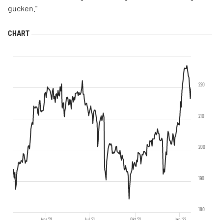
gucken."
220
210
200
190
180
Apr '21
Jul '21
Okt '21
Jan '22