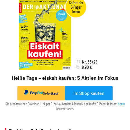
Nr. 33/26
8,90 €
Heiße Tage – eiskalt kaufen: 5 Aktien im Fokus
Im Shop kaufen
Sofortkauf
Sie erhalten einen Download-Link per E-Mail. Außerdem können Sie gekaufte E-Paper in Ihrem
Konto
herunterladen.