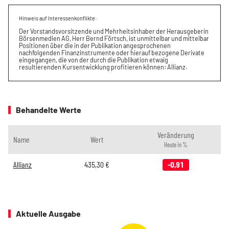
Hinweis auf Interessenkonflikte:
Der Vorstandsvorsitzende und Mehrheitsinhaber der Herausgeberin
Börsenmedien AG, Herr Bernd Förtsch, ist unmittelbar und mittelbar
Positionen über die in der Publikation angesprochenen
nachfolgenden Finanzinstrumente oder hierauf bezogene Derivate
eingegangen, die von der durch die Publikation etwaig
resultierenden Kursentwicklung profitieren können: Allianz.
Behandelte Werte
Veränderung
Name
Wert
Heute in %
Allianz
435,30
€
-0,91
Aktuelle Ausgabe