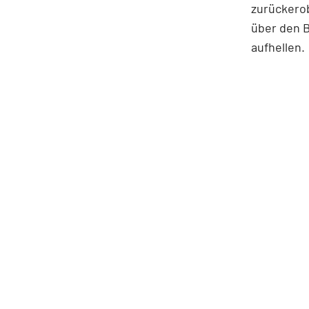
zurückerob
über den B
aufhellen.