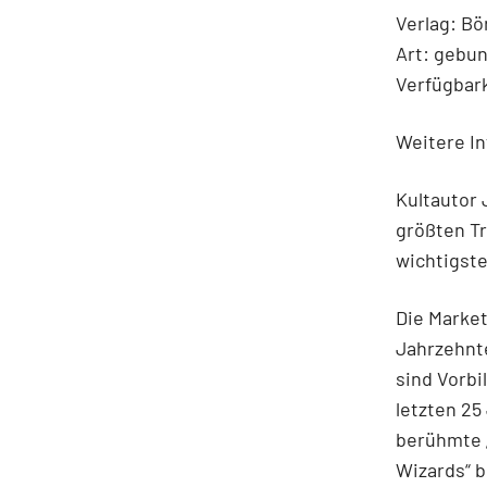
Verlag: B
Art: gebu
Verfügbark
Weitere In
Kultautor 
größten Tr
wichtigste
Die Market
Jahrzehnte
sind Vorbi
letzten 25
berühmte „
Wizards“ b