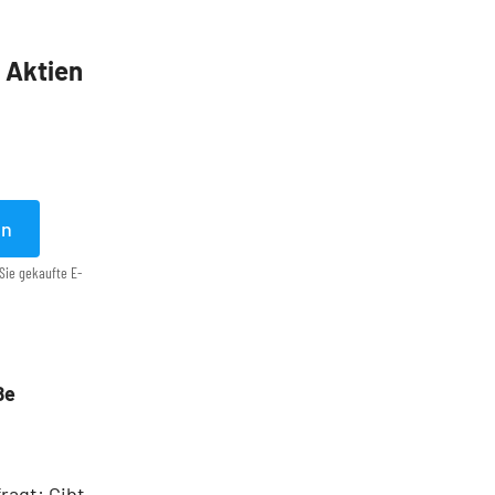
5 Aktien
en
Sie gekaufte E-
ße
ragt: Gibt