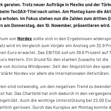
k geraten. Trotz neuer Aufträge in Mexiko und der Türke
 beim TecDAX-Titel nach unten. Am Montag kann die Akt
 erholen. Im Fokus stehen nun die Zahlen zum dritten Qu
rn am Donnerstag, den 10. November, präsentieren wird.
stum von
Nordex
sollte sich in den Ergebnissen widerspi
z wird im Vergleich zum Vorjahr ein Anstieg um 32,9 Pr
ionen Euro erwartet. Das EBITDA soll um 39,6 Prozent auf 7
Euro klettern. Ein Grund für den starken Zuwachs ist die
 von Acciona Windpower. Seit der Akquisition des span
rstärkt Nordex vor allem die internationalen Aktivitäten.
len sind notwendig, um den negativen Trend zu beenden
sst hat. Das Chartbild hat sich dadurch in den vergang
ingetrübt. Auch die wichtige Unterstützung bei 22,00 E
itlich gerissen. Durch das Kursplus am Montag konnte 