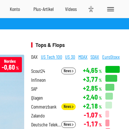
Tops & Flops
DAX
US Tech 100
US 30
MDAX
SDAX
EuroStoxx
Nordex
-0,60
%
+4,65
Scout24
News
%
+3,77
Infineon
%
+2,85
SAP
%
+2,40
Qiagen
%
+2,18
Commerzbank
News
%
-1,07
Zalando
%
-1,17
Deutsche Telekom
News
%