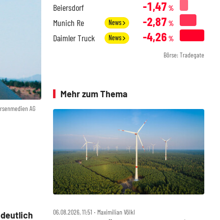
-1,47
Beiersdorf
%
-2,87
Munich Re
News
%
-4,26
Daimler Truck
News
%
Börse: Tradegate
Mehr zum Thema
örsenmedien AG
06.08.2026, 11:51 ‧ Maximilian Völkl
deutlich