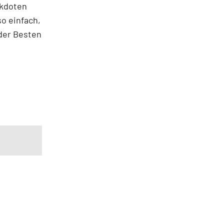
ekdoten
o einfach,
 der Besten