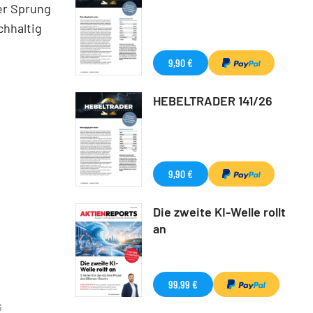
er Sprung
chhaltig
9,90 €
HEBELTRADER 141/26
9,90 €
Die zweite KI-Welle rollt
an
99,99 €
G