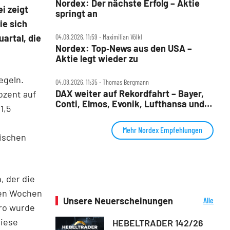
Nordex: Der nächste Erfolg – Aktie
i zeigt
springt an
ie sich
04.08.2026, 11:59 ‧ Maximilian Völkl
artal, die
Nordex: Top‑News aus den USA –
Aktie legt wieder zu
egeln.
04.08.2026, 11:35 ‧ Thomas Bergmann
DAX weiter auf Rekordfahrt – Bayer,
ozent auf
Conti, Elmos, Evonik, Lufthansa und
1,5
Nordex im Check
Mehr Nordex Empfehlungen
ischen
, der die
enen Wochen
Unsere Neuerscheinungen
Alle
uro wurde
Neuerscheinungen
diese
HEBELTRADER 142/26