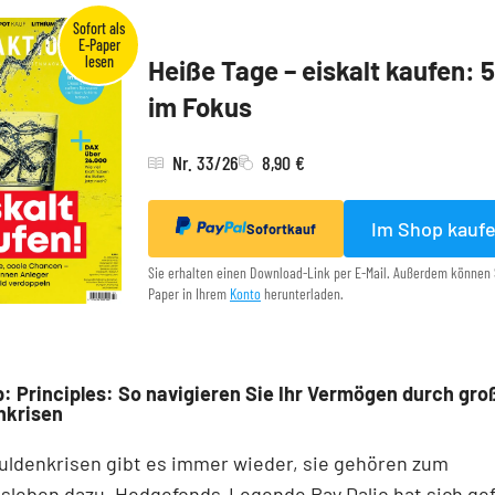
Heiße Tage – eiskalt kaufen: 
im Fokus
Nr. 33/26
8,90 €
Im Shop kauf
Sofortkauf
Sie erhalten einen Download-Link per E-Mail. Außerdem können 
Paper in Ihrem
Konto
herunterladen.
: Principles: So navigieren Sie Ihr Vermögen durch gro
nkrisen
uldenkrisen gibt es immer wieder, sie gehören zum
sleben dazu. Hedgefonds-Legende Ray Dalio hat sich gef