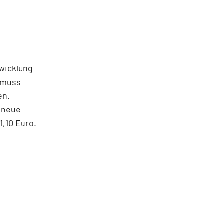
twicklung
e muss
en.
e neue
1,10 Euro.