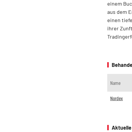
einem Buc
aus dem Er
einen tief
ihrer Zunf
Tradingerf
Behande
Name
Nordex
Aktuell