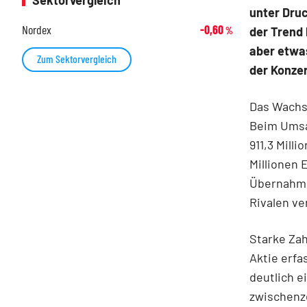
Sektorvergleich
unter Druc
Nordex
-0,60
der Trend
%
aber etwas
Zum Sektorvergleich
der Konze
Das Wach
Beim Umsat
911,3 Mill
Millionen 
Übernahme
Rivalen ve
Starke Zah
Aktie erfa
deutlich e
zwischenze