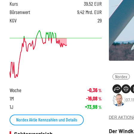
Kurs
39,52
EUR
Börsenwert
9,42 Mrd. EUR
KGV
29
Nordex
Woche
-0,36
%
1M
-16,08
%
07.1
1J
+73,98
%
DER AKTIONÄR
Nordex Aktie Kennzahlen und Details
Der Windk