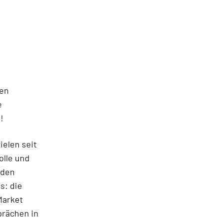
den
e
!
ielen seit
olle und
 den
s: die
Market
prächen in