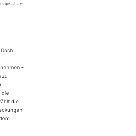
Sie gekaufte E-
. Doch
rnehmen –
m zu
m
 die
ählt die
tdeckungen
ndem