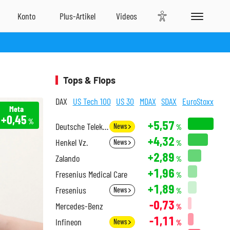
Tops & Flops
DAX
US Tech 100
US 30
MDAX
SDAX
EuroStoxx
Meta
+0,45
%
+5,57
Deutsche Telekom
News
%
+4,32
Henkel Vz.
News
%
+2,89
Zalando
%
+1,96
Fresenius Medical Care
%
+1,89
Fresenius
News
%
-0,73
Mercedes-Benz
%
-1,11
Infineon
News
%