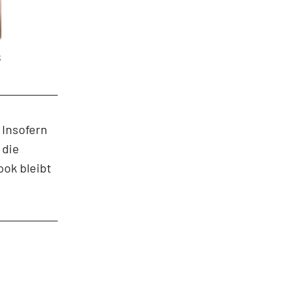
k
 Insofern
 die
ok bleibt