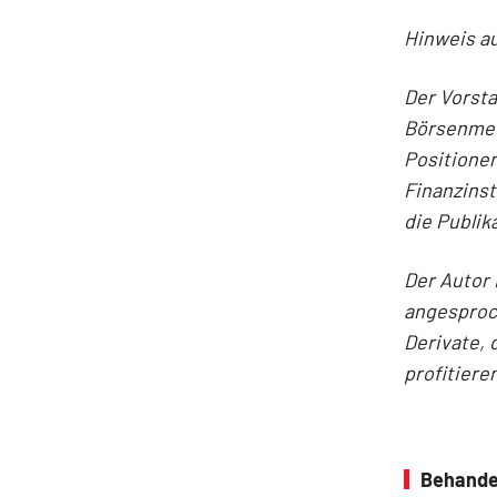
Hinweis au
Der Vorst
Börsenmedi
Positionen
Finanzins
die Publik
Der Autor 
angesproc
Derivate, 
profitiere
Behande