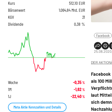
Kurs
512,10
EUR
Börsenwert
1.064,84 Mrd. EUR
KGV
21
Dividende
0,38 %
Facebook
25.08.2020
DER AKTIONÄR
Facebook h
als 100 Mi
Woche
-0,35
%
Verpflich
1M
-1,62
%
laut Mitte
1J
-22,40
%
sich demna
Meta Aktie Kennzahlen und Details
Nachzahlun