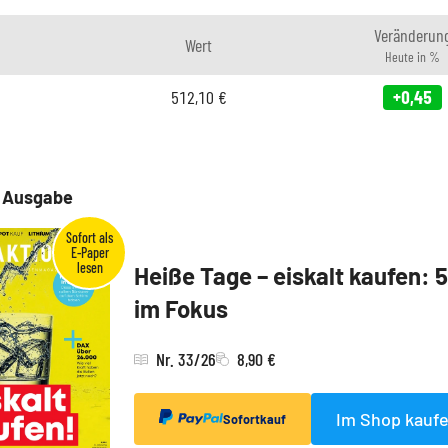
Veränderun
Wert
Heute in %
512,10
€
+0,45
e Ausgabe
Heiße Tage – eiskalt kaufen: 
im Fokus
Nr. 33/26
8,90 €
Im Shop kauf
Sofortkauf