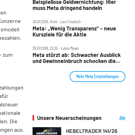
Beispiellose Geldvernichtung: Hier
muss Meta dringend handeln
len
-Konzerne
30.07.2026, 14:44 ‧ Lars Friedrich
Meta: „Wenig Transparenz“ – neue
tsmodell
Kursziele für die Aktie
bezahlen.
29.07.2026, 22:35 ‧ Lukas Meyer
 - zum
Meta stürzt ab: Schwacher Ausblick
und Gewinneinbruch schocken die
Wall Street
Mehr Meta Empfehlungen
szahlungen
afür
alsteuer
nationale
Unsere Neuerscheinungen
Alle
en. Die
Neuerscheinungen
ungen aus.
HEBELTRADER 141/26