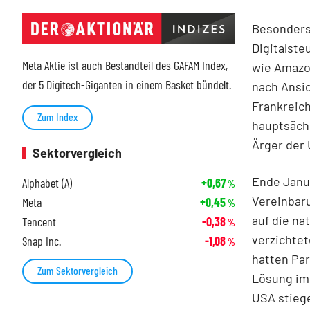
Besonders 
Digitalste
Meta Aktie ist auch Bestandteil des
GAFAM Index
,
wie Amazon
der 5 Digitech-Giganten in einem Basket bündelt.
nach Ansic
Frankreich
Zum Index
hauptsächl
Ärger der
Sektorvergleich
Ende Janua
Alphabet (A)
+0,67
%
Vereinbaru
Meta
+0,45
%
auf die na
Tencent
-0,38
%
verzichtet
Snap Inc.
-1,08
%
hatten Par
Zum Sektorvergleich
Lösung im
USA stiege