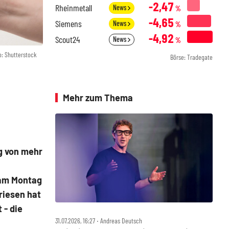
-2,47
Rheinmetall
News
%
-4,65
Siemens
News
%
-4,92
Scout24
News
%
o: Shutterstock
Börse: Tradegate
Mehr zum Thema
g von mehr
 am Montag
riesen hat
 - die
31.07.2026, 16:27 ‧ Andreas Deutsch