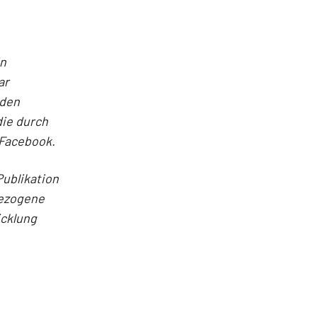
in
ar
nden
die durch
 Facebook.
Publikation
bezogene
icklung