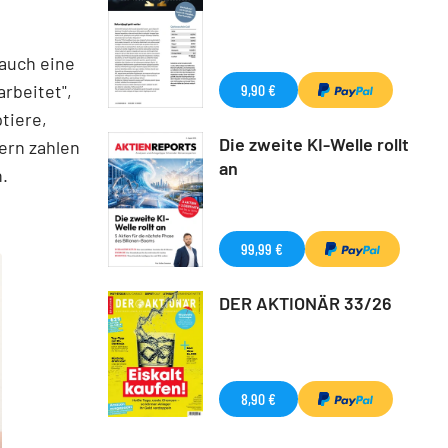
auch eine
rbeitet",
9,90 €
tiere,
Die zweite KI-Welle rollt
ern zahlen
an
.
99,99 €
DER AKTIONÄR 33/26
8,90 €