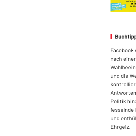
Buchtip
Facebook w
nach einer
Wahlbeein
und die We
kontrollie
Antworten 
Politik hi
fesselnde 
und enthü
Ehrgeiz.