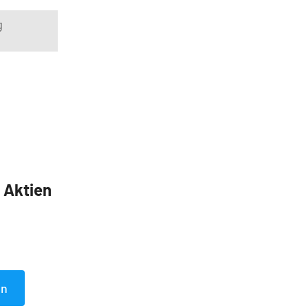
g
5 Aktien
en