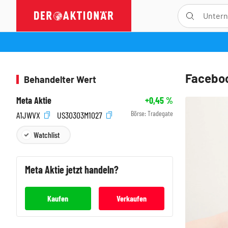
Faceboo
Behandelter Wert
Meta Aktie
+0,45
%
Börse:
Tradegate
A1JWVX
US30303M1027
Watchlist
Meta
Aktie jetzt handeln?
Kaufen
Verkaufen