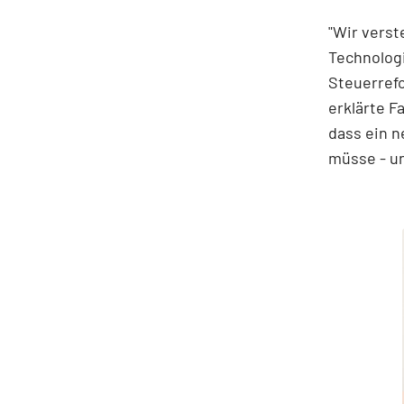
"Wir verst
Technolog
Steuerrefo
erklärte F
dass ein 
müsse - u