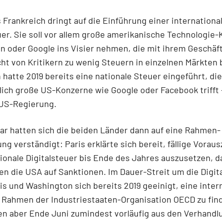
Frankreich dringt auf die Einführung einer internationa
uer. Sie soll vor allem große amerikanische Technologie
 oder Google ins Visier nehmen, die mit ihrem Geschäf
ht von Kritikern zu wenig Steuern in einzelnen Märkten 
 hatte 2019 bereits eine nationale Steuer eingeführt, die
ich große US-Konzerne wie Google oder Facebook trifft
 US-Regierung.
r hatten sich die beiden Länder dann auf eine Rahmen-
ng verständigt: Paris erklärte sich bereit, fällige Vorau
tionale Digitalsteuer bis Ende des Jahres auszusetzen, d
en die USA auf Sanktionen. Im Dauer-Streit um die Digit
is und Washington sich bereits 2019 geeinigt, eine inter
 Rahmen der Industriestaaten-Organisation OECD zu find
n aber Ende Juni zumindest vorläufig aus den Verhandl