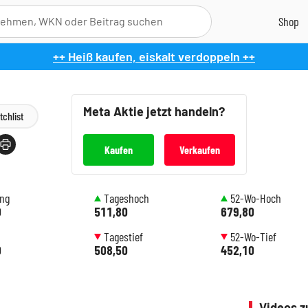
++ Heiß kaufen, eiskalt verdoppeln ++
Meta
Aktie jetzt handeln?
chlist
Kaufen
Verkaufen
ung
Tageshoch
52-Wo-Hoch
0
511,80
679,80
Tagestief
52-Wo-Tief
0
508,50
452,10
Videos z