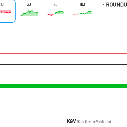
1J
3J
5J
10J
KGV
(Kurs-Gewinn-Verhältnis)