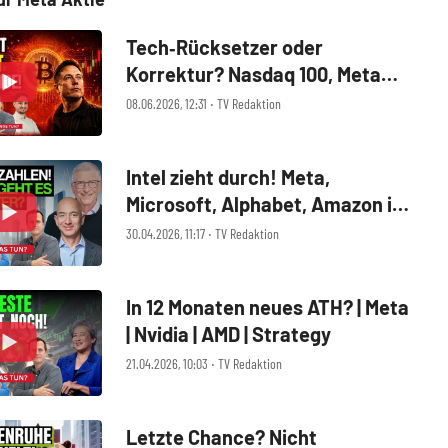
Tech‑Rücksetzer oder
Korrektur? Nasdaq 100, Meta
Platforms, Brent‑Öl, SpaceX,
08.06.2026, 12:31 ‧ TV Redaktion
Bitcoin im Check
Intel zieht durch! Meta,
Microsoft, Alphabet, Amazon in
der Analyse
30.04.2026, 11:17 ‧ TV Redaktion
In 12 Monaten neues ATH? | Meta
| Nvidia | AMD | Strategy
21.04.2026, 10:03 ‧ TV Redaktion
Letzte Chance? Nicht