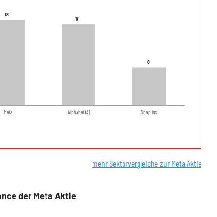
18
18
17
17
8
8
Meta
Alphabet (A)
Snap Inc.
mehr Sektorvergleiche zur Meta Aktie
nce der Meta Aktie