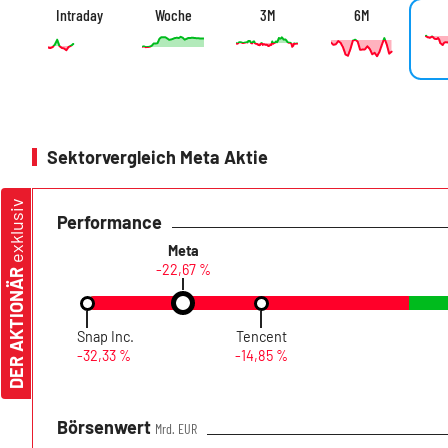
Intraday
Woche
3M
6M
Sektorvergleich Meta Aktie
exklusiv
Performance
Meta
-22,67 %
DER AKTIONÄR
Snap Inc.
Tencent
-32,33 %
-14,85 %
Börsenwert
Mrd. EUR