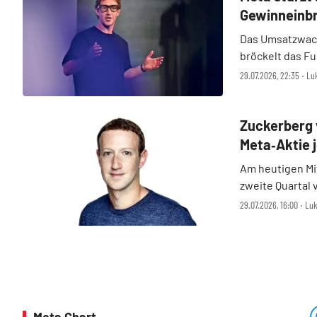
Gewinneinbr
Das Umsatzwach
bröckelt das Fu
Gewinnerwartun
29.07.2026, 22:35 ‧ Lu
enttäuscht mit 
nachbörslich krä
Zuckerberg 
Meta‑Aktie 
Am heutigen Mi
zweite Quartal 
die Angst vor a
29.07.2026, 16:00 ‧ Lu
Aktienkurs im 
Alphabet verlang