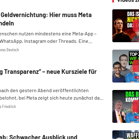
e Geldvernichtung: Hier muss Meta
ndeln
 Menschen nutzen mindestens eine Meta-App –
 WhatsApp, Instagram oder Threads. Eine
, die nur von Alphabet getoppt wird. Eine
dreas Deutsch
sis ist Gold wert und schafft viel Spielraum für
..
g Transparenz“ – neue Kursziele für
 nach den gestern Abend veröffentlichten
belohnt, bei Meta zeigt sich heute zunächst das
ld: Die Aktie fällt vor US-Handelsstart rund neun
s Friedrich
l das Werbegeschäft weiter stark wächst. Aber
 ab: Schwacher Ausblick und