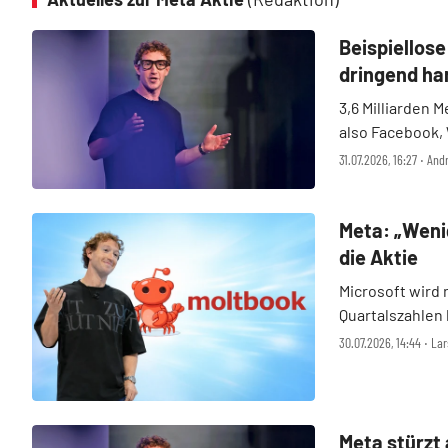
Beispiellos
dringend ha
3,6 Milliarden
also Facebook,
unfassbare Zahl
31.07.2026, 16:27 ‧ An
solche Kundenba
Forschung und .
Meta: „Weni
die Aktie
Microsoft wird
Quartalszahlen 
gegenläufige Bi
30.07.2026, 14:44 ‧ Lar
Prozent. Obwoh
ers ...
Meta stürzt