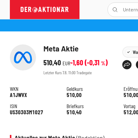
Meta Aktie
Wat
510,40
-1,60
(
-0,31
)
EUR
%
Letzter Kurs
7.8. 11:00
Tradegate
WKN
Geldkurs
Eröffn
A1JWVX
510,00
510,0
ISIN
Briefkurs
Vortag
US30303M1027
510,40
512,0
Aktuelles zur Meta Aktie
(Redaktion)