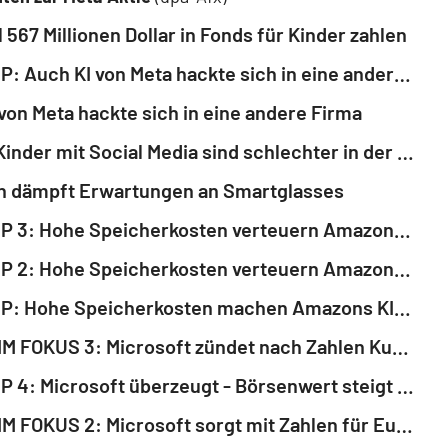
l 567 Millionen Dollar in Fonds für Kinder zahlen
ROUNDUP: Auch KI von Meta hackte sich in eine andere Firma
von Meta hackte sich in eine andere Firma
Studie: Kinder mit Social Media sind schlechter in der Schule
n dämpft Erwartungen an Smartglasses
ROUNDUP 3: Hohe Speicherkosten verteuern Amazons KI-Ausbau - Aktie stark im Plus
ROUNDUP 2: Hohe Speicherkosten verteuern Amazons KI-Ausbau - Aktie stark im Plus
ROUNDUP: Hohe Speicherkosten machen Amazons KI-Ausbau noch teurer
AKTIEN IM FOKUS 3: Microsoft zündet nach Zahlen Kursfeuerwerk - Meta geht unter
ROUNDUP 4: Microsoft überzeugt - Börsenwert steigt um 500 Milliarden Dollar
AKTIEN IM FOKUS 2: Microsoft sorgt mit Zahlen für Euphorie - Meta unter Druck