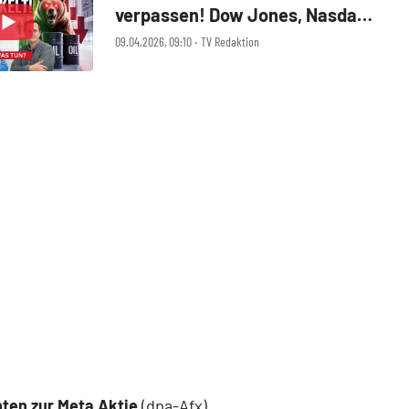
verpassen! Dow Jones, Nasdaq
100, Meta, Brent‑Öl, Bitcoin im
09.04.2026, 09:10 ‧ TV Redaktion
Check
ten zur Meta Aktie
(dpa-Afx)