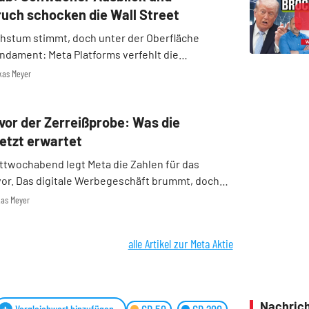
uch schocken die Wall Street
stum stimmt, doch unter der Oberfläche
ndament: Meta Platforms verfehlt die
gen für das zweite Quartal deutlich und
kas Meyer
einem schwachen Ausblick. Die Aktie knickt
ftig ein.
vor der Zerreißprobe: Was die
jetzt erwartet
ttwochabend legt Meta die Zahlen für das
vor. Das digitale Werbegeschäft brummt, doch
usufernden Infrastrukturkosten drückt den
kas Meyer
Vorfeld. Nach dem jüngsten Kursdebakel bei
t ...
alle Artikel zur Meta Aktie
Nachrich
Vergleichwert hinzufügen