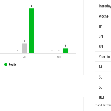
Intrada
9
9
Woche
1M
3M
2
2
6M
1
1
-
-
-
-
-
-
Year-to
Jul
Aug
Positiv
1J
3J
5J
10J
Stand: letzte