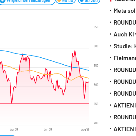
GD 50
GD 200
Meta sol
650
Auch KI 
600
Fielman
550
500
450
400
Apr '26
Jun '26
Aug '26