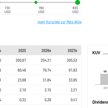
730
780
830
USD
USD
USD
mehr Kursziele zur Meta Aktie
4
2025
2026e
2027e
KUV
0
200,97
254,31
305,53
6
60,46
79,74
91,83
4,8
4,8
1
23,98
31,84
33,95
2027
0
2,10
2,15
2,21
4
0,32
0,38
0,41
Dividen