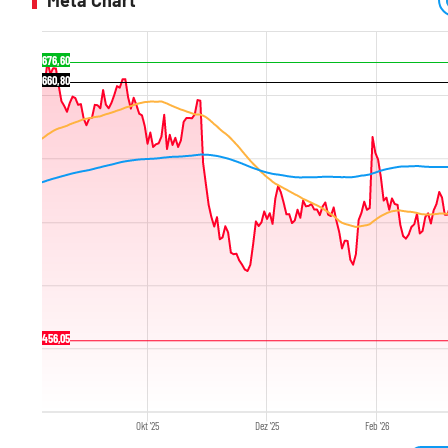
Meta Chart
676,60
660,80
456,05
Okt '25
Dez '25
Feb '26