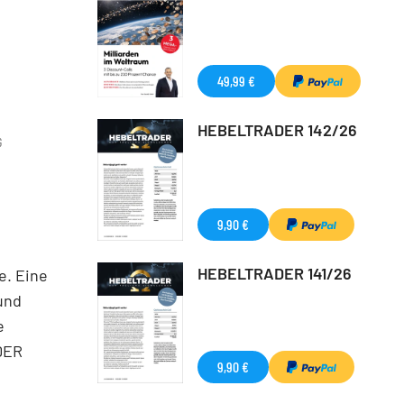
49,99 €
HEBELTRADER 142/26
G
9,90 €
HEBELTRADER 141/26
e. Eine
und
e
 DER
9,90 €