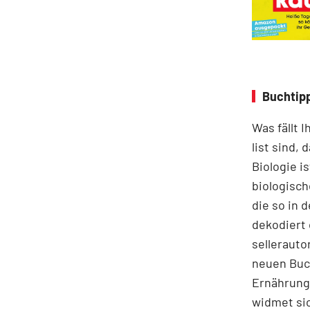
Buchtip
Was fällt 
list sind,
Biologie i
biologisch
die so in 
dekodiert 
sellerauto
neuen Buc
Ernährung 
widmet sic