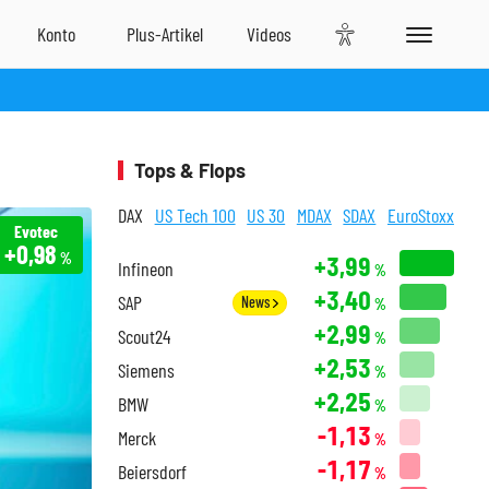
Tops & Flops
DAX
US Tech 100
US 30
MDAX
SDAX
EuroStoxx
Evotec
+0,98
%
+3,99
Infineon
%
+3,40
SAP
News
%
+2,99
Scout24
%
+2,53
Siemens
%
+2,25
BMW
%
-1,13
Merck
%
-1,17
Beiersdorf
%