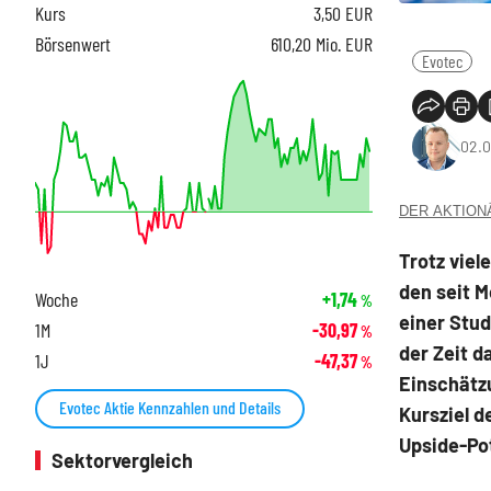
Kurs
3,50
EUR
Börsenwert
610,20 Mio. EUR
Evotec
02.0
DER AKTIONÄR
Trotz viel
den seit 
Woche
+1,74
%
einer Stud
1M
-30,97
%
der Zeit d
1J
-47,37
%
Einschätz
Evotec Aktie Kennzahlen und Details
Kursziel d
Upside-Pot
Sektorvergleich