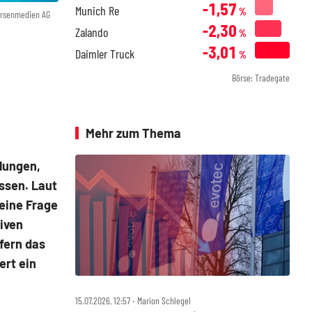
-1,57
Munich Re
%
örsenmedien AG
-2,30
Zalando
%
-3,01
Daimler Truck
%
Börse: Tradegate
Mehr zum Thema
elungen,
ssen. Laut
eine Frage
tiven
fern das
ert ein
15.07.2026, 12:57 ‧ Marion Schlegel