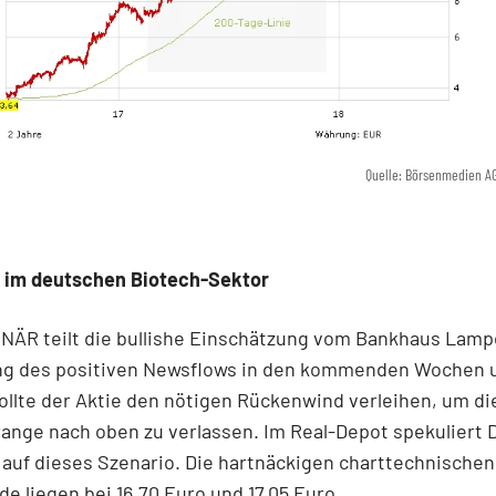
Quelle: Börsenmedien A
 im deutschen Biotech-Sektor
NÄR teilt die bullishe Einschätzung vom Bankhaus Lamp
ng des positiven Newsflows in den kommenden Wochen 
llte der Aktie den nötigen Rückenwind verleihen, um di
ange nach oben zu verlassen. Im Real-Depot spekuliert
auf dieses Szenario. Die hartnäckigen charttechnischen
e liegen bei 16,70 Euro und 17,05 Euro.