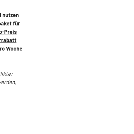
d nutzen
paket für
o-Preis
rrabatt
pro Woche
ikte:
werden,