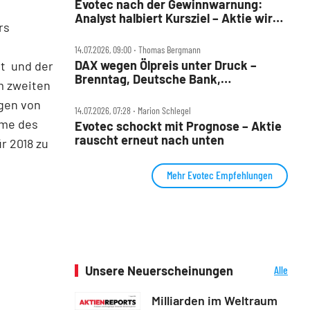
Evotec nach der Gewinnwarnung:
Analyst halbiert Kursziel – Aktie wird
rs
durchgereicht
14.07.2026, 09:00 ‧ Thomas Bergmann
DAX wegen Ölpreis unter Druck –
st und der
Brenntag, Deutsche Bank,
m zweiten
Drägerwerk, Evotec, Puma und
ngen von
Volkswagen im Check
14.07.2026, 07:28 ‧ Marion Schlegel
hme des
Evotec schockt mit Prognose – Aktie
rauscht erneut nach unten
r 2018 zu
Mehr Evotec Empfehlungen
Unsere Neuerscheinungen
Alle
Neuerscheinungen
Milliarden im Weltraum