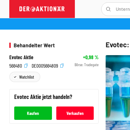
Evotec:
Behandelter Wert
Evotec Aktie
+0,98
%
Börse:
Tradegate
566480
DE0005664809
Watchlist
Evotec
Aktie jetzt handeln?
Kaufen
Verkaufen