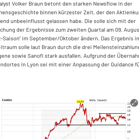
yst Volker Braun betont den starken Newsflow in der
ensgeschichte binnen kürzester Zeit, der den Aktienku
nd unbeeinflusst gelassen habe. Die solle sich mit der
ichung der Ergebnisse zum zweiten Quartal am 09. Augu
z-Saison" im September/Oktober ändern. Das Ergebnis i
itraum solle laut Braun durch die drei Meilensteinzahlu
gene sowie Sanofi stark ausfallen. Aufgrund der Überna
ndortes in Lyon sei mit einer Anpassung der Guidance fü