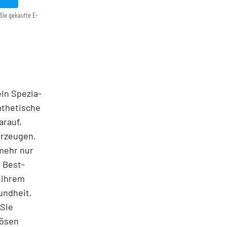
Sie gekaufte E-
ein Spezia­
ynthetische
arauf,
erzeugen,
mehr nur
 Best­
 ihrem
undheit,
 Sie
iösen