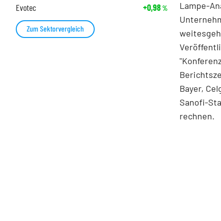
Lampe-Anal
Evotec
+0,98
%
Unternehm
Zum Sektorvergleich
weitesgehe
Veröffentl
"Konferen
Berichtsze
Bayer, Cel
Sanofi-Sta
rechnen.