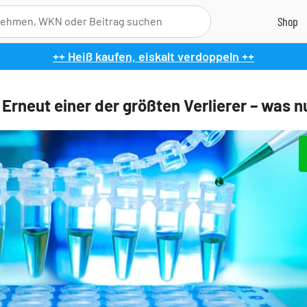
++ Heiß kaufen, eiskalt verdoppeln ++
 Erneut einer der größten Verlierer – was 