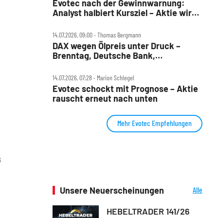
Evotec nach der Gewinnwarnung:
Analyst halbiert Kursziel – Aktie wird
durchgereicht
14.07.2026, 09:00 ‧ Thomas Bergmann
DAX wegen Ölpreis unter Druck –
Brenntag, Deutsche Bank,
Drägerwerk, Evotec, Puma und
Volkswagen im Check
14.07.2026, 07:28 ‧ Marion Schlegel
Evotec schockt mit Prognose – Aktie
rauscht erneut nach unten
Mehr Evotec Empfehlungen
G
Unsere Neuerscheinungen
Alle
Neuerscheinungen
HEBELTRADER 141/26