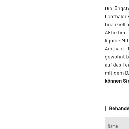
Die jüngst
Lanthaler
finanziell
Aktie bei 
liquide Mit
Amtsantrit
gewohnt b
auf das Te
mit dem D
können Sie
Behande
Name