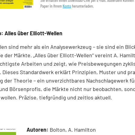
Sie erhalten einen Download-Link per E-Mail. Außerdem können 
Paper in Ihrem
Konto
herunterladen.
: Alles über Elliott-Wellen
llen sind mehr als ein Analysewerkzeug – sie sind ein Blick
e der Märkte. „Alles über Elliott-Wellen“ vereint A. Hamil
chtigste Arbeiten und zeigt, wie Preisbewegungen zykli
 Dieses Standardwerk erklärt Prinzipien, Muster und pr
 der Theorie – ein unverzichtbares Nachschlagewerk für
und Börsenprofis, die Märkte nicht nur beobachten, son
wollen. Präzise, tiefgründig und zeitlos aktuell.
Autoren:
Bolton, A. Hamilton