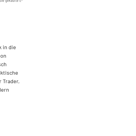
Sie gekaufte E-
 in die
ton
sch
aktische
 Trader,
dern