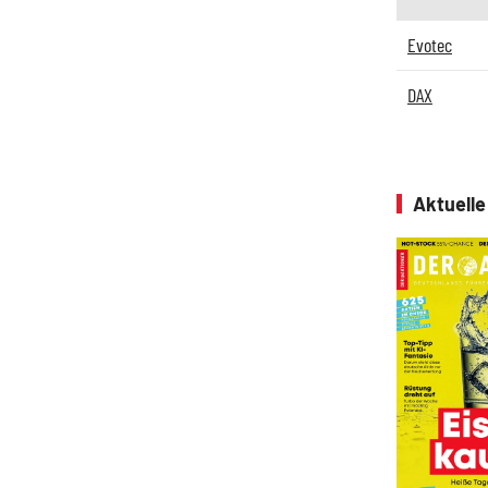
Evotec
DAX
Aktuell