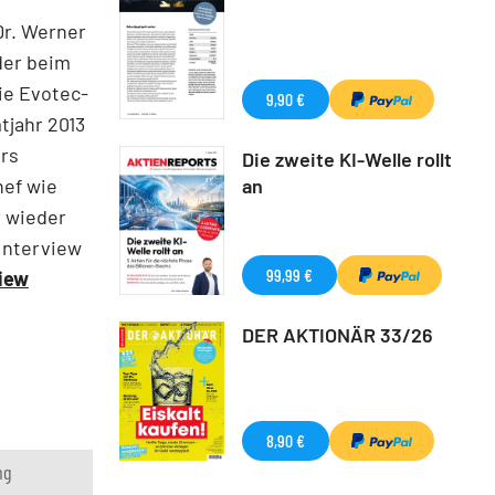
Dr. Werner
der beim
ie Evotec-
9,90 €
tjahr 2013
ers
Die zweite KI-Welle rollt
an
hef wie
 wieder
Interview
99,99 €
view
DER AKTIONÄR 33/26
8,90 €
ng