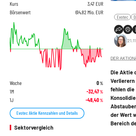
Kurs
3,47
EUR
Börsenwert
614,82 Mio. EUR
Evotec
D
21.1
DER AKTIONÄR
Die Aktie 
Verlierern
Woche
0
%
fehlen die
1M
-32,47
%
Konsolidie
1J
-48,40
%
Abstauberl
Evotec Aktie Kennzahlen und Details
der Wert w
Bereich de
Sektorvergleich