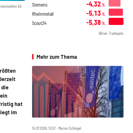
-4,32
Siemens
%
örsenmedien AG
-5,13
Rheinmetall
%
-5,38
Scout24
%
Börse: Tradegate
Mehr zum Thema
größten
Derzeit
 die
sein
ristig hat
liegt im
15.07.2026, 12:57 ‧ Marion Schlegel