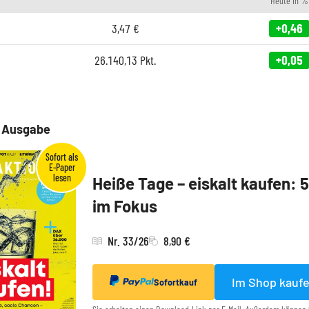
Heute in %
3,47
€
+0,46
26.140,13
Pkt.
+0,05
e Ausgabe
Heiße Tage – eiskalt kaufen: 
im Fokus
Nr. 33/26
8,90 €
Im Shop kauf
Sofortkauf