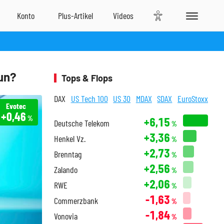
nun?
Tops & Flops
DAX
US Tech 100
US 30
MDAX
SDAX
EuroStoxx
Evotec
+0,46
%
+6,15
Deutsche Telekom
%
+3,36
Henkel Vz.
%
+2,73
Brenntag
%
+2,56
Zalando
%
+2,06
RWE
%
-1,63
Commerzbank
%
-1,84
Vonovia
%