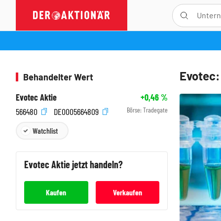
Evotec:
Behandelter Wert
Evotec Aktie
+0,46
%
Börse:
Tradegate
566480
DE0005664809
Watchlist
Evotec
Aktie jetzt handeln?
Kaufen
Verkaufen