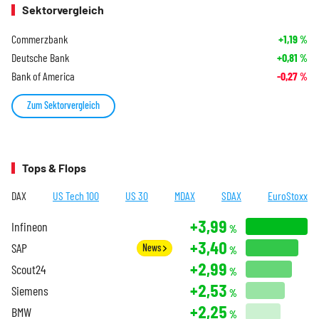
Sektorvergleich
Commerzbank
+1,19
%
Deutsche Bank
+0,81
%
Bank of America
-0,27
%
Zum Sektorvergleich
Tops & Flops
DAX
US Tech 100
US 30
MDAX
SDAX
EuroStoxx
+3,99
Infineon
%
+3,40
SAP
News
%
+2,99
Scout24
%
+2,53
Siemens
%
+2,25
BMW
%