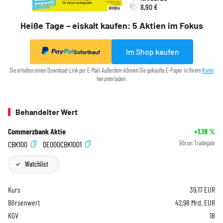
8,90 €
Heiße Tage – eiskalt kaufen: 5 Aktien im Fokus
Im Shop kaufen
Sofortkauf
Sie erhalten einen Download-Link per E-Mail. Außerdem können Sie gekaufte E-Paper in Ihrem
Konto
herunterladen.
Behandelter Wert
Commerzbank Aktie
+1,19
%
CBK100
DE000CBK1001
Börse:
Tradegate
Watchlist
Kurs
39,17
EUR
Börsenwert
42,98 Mrd. EUR
KGV
18