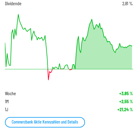
Dividende
2,81 %
Woche
+3,85
%
1M
+2,55
%
1J
+21,24
%
Commerzbank Aktie Kennzahlen und Details