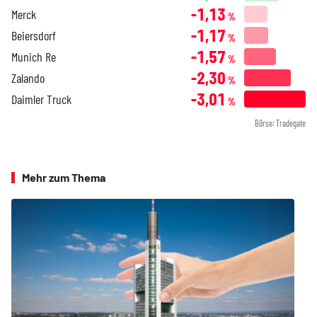
-1,13
Merck
%
-1,17
Beiersdorf
%
-1,57
Munich Re
%
-2,30
Zalando
%
-3,01
Daimler Truck
%
Börse: Tradegate
Mehr zum Thema