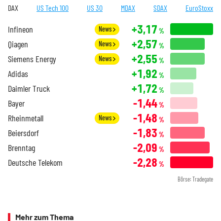
DAX
US Tech 100
US 30
MDAX
SDAX
EuroStoxx
+3,17
Infineon
News
%
+2,57
Qiagen
News
%
+2,55
Siemens Energy
News
%
+1,92
Adidas
%
+1,72
Daimler Truck
%
-1,44
Bayer
%
-1,48
Rheinmetall
News
%
-1,83
Beiersdorf
%
-2,09
Brenntag
%
-2,28
Deutsche Telekom
%
Börse: Tradegate
Mehr zum Thema