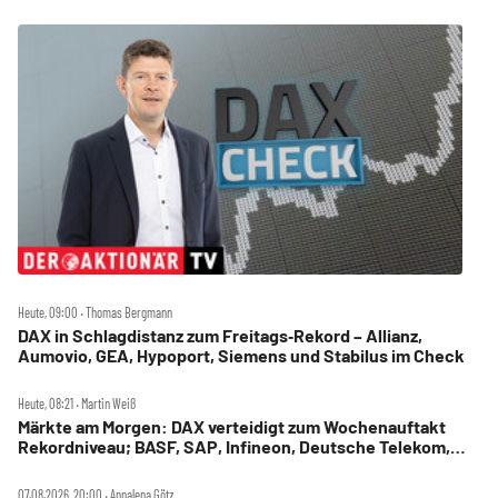
Heute, 09:00 ‧ Thomas Bergmann
DAX in Schlagdistanz zum Freitags‑Rekord – Allianz,
Aumovio, GEA, Hypoport, Siemens und Stabilus im Check
Heute, 08:21 ‧ Martin Weiß
Märkte am Morgen: DAX verteidigt zum Wochenauftakt
Rekordniveau; BASF, SAP, Infineon, Deutsche Telekom,
Hensoldt, Suss Microtec im Fokus
07.08.2026, 20:00 ‧ Annalena Götz