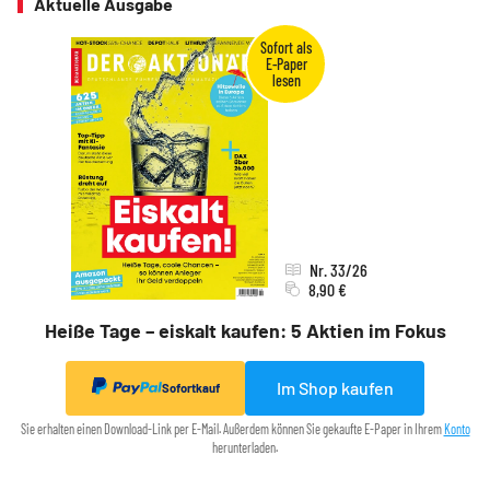
Aktuelle Ausgabe
Nr. 33/26
8,90 €
Heiße Tage – eiskalt kaufen: 5 Aktien im Fokus
Im Shop kaufen
Sofortkauf
Sie erhalten einen Download-Link per E-Mail. Außerdem können Sie gekaufte E-Paper in Ihrem
Konto
herunterladen.