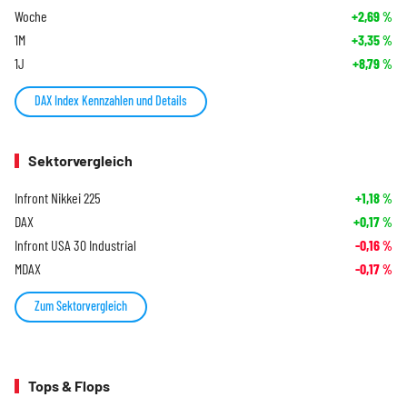
Woche
+2,69
%
1M
+3,35
%
1J
+8,79
%
DAX Index Kennzahlen und Details
Sektorvergleich
Infront Nikkei 225
+1,18
%
DAX
+0,17
%
Infront USA 30 Industrial
-0,16
%
MDAX
-0,17
%
Zum Sektorvergleich
Tops & Flops