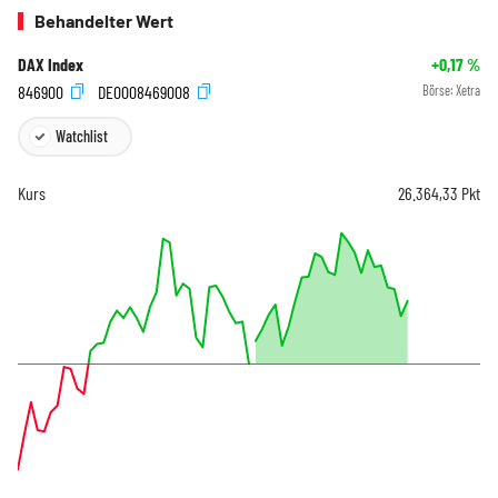
Behandelter Wert
DAX Index
+0,17
%
846900
DE0008469008
Börse:
Xetra
Watchlist
Kurs
26.364,33
Pkt