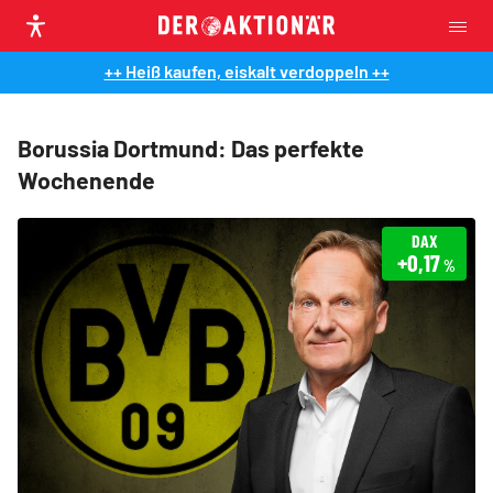
++ Heiß kaufen, eiskalt verdoppeln ++
Borussia Dortmund: Das perfekte
Wochenende
DAX
+0,17
%