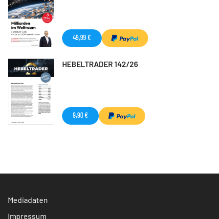
49,99 €
HEBELTRADER 142/26
9,90 €
Mediadaten
Impressum