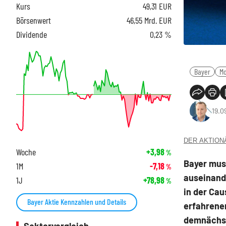
Kurs
49,31
EUR
Börsenwert
46,55 Mrd. EUR
Dividende
0,23 %
Bayer
M
19.0
DER AKTIONÄR
Woche
+3,98
%
Bayer muss
1M
-7,18
%
auseinand
1J
+78,98
%
in der Cau
Bayer Aktie Kennzahlen und Details
erfahrenen
demnächs