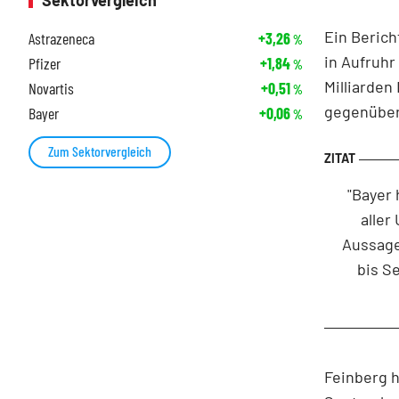
Sektorvergleich
Ein Beric
Astrazeneca
+3,26
%
in Aufruhr
Pfizer
+1,84
%
Milliarden
Novartis
+0,51
%
gegenübe
Bayer
+0,06
%
Zum Sektorvergleich
"Bayer 
aller
Aussage 
bis S
Feinberg h