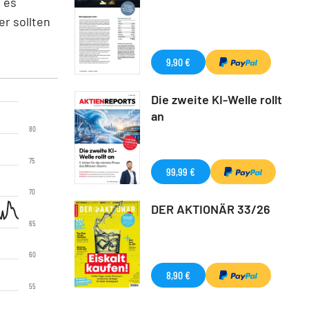
 es
r sollten
9,90 €
Die zweite KI-Welle rollt
an
80
75
99,99 €
70
DER AKTIONÄR 33/26
65
60
8,90 €
55