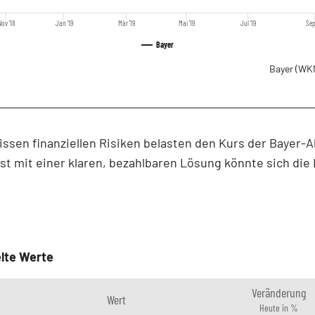
Nov '18
Jan '19
Mär '19
Mai '19
Jul '19
Sep
Bayer
Bayer
(WK
ssen finanziellen Risiken belasten den Kurs der Bayer-A
rst mit einer klaren, bezahlbaren Lösung könnte sich die
lte Werte
Veränderung
Wert
Heute in %