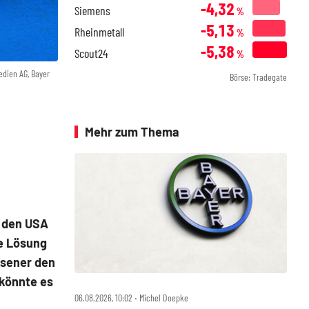
-4,32
Siemens
%
-5,13
Rheinmetall
%
-5,38
Scout24
%
dien AG, Bayer
Börse: Tradegate
Mehr zum Thema
n den USA
ne Lösung
usener den
 könnte es
06.08.2026, 10:02 ‧ Michel Doepke