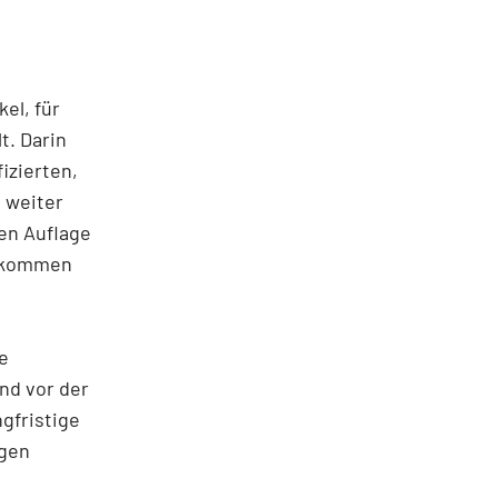
el, für
t. Darin
izierten,
 weiter
ten Auflage
gekommen
e
und vor der
gfristige
igen