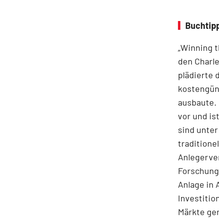
Buchtipp
„Winning t
den Charle
plädierte 
kostengüns
ausbaute. 
vor und i
sind unter
traditione
Anlegerve
Forschungs
Anlage in 
Investitio
Märkte ge