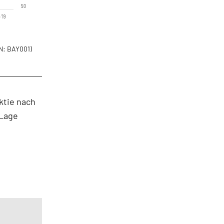
50
 '19
N: BAY001)
ktie nach
 Lage