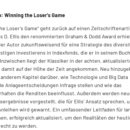
: Winning the Loser's Game
he Loser's Game“ geht zurück auf einen Zeitschriftenartik
s D. Ellis den renommierten Graham & Dodd Award erhiel
der Autor zukunftsweisend für eine Strategie des diversif
tigen Investierens in Indexfonds, die er in seinem Buch
Inzwischen liegt der Klassiker in der achten, aktualisier
st damit auf der Höhe der Zeit angekommen. Neu hinzu
 anderem Kapitel darüber, wie Technologie und Big Data
lle Anlageentscheidungen infrage stellen und wie das
rhalten die Renditen beeinflusst. Außerdem werden neu
ergebnisse vorgestellt, die für Ellis’ Ansatz sprechen, 
Anleihen wird gewarnt. Ein umfassender Leitfaden für lan
nen, erfolgreich aktualisiert, um den Realitäten der heut
recht zu werden.