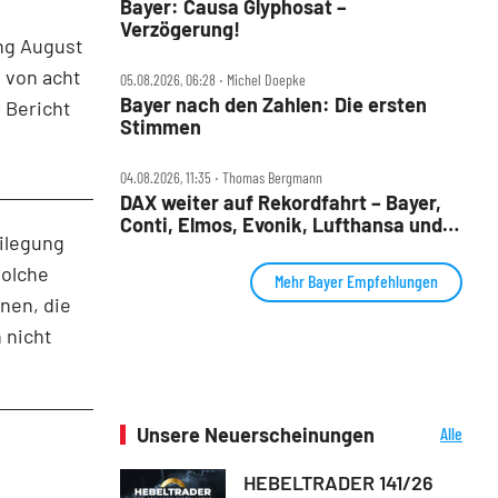
Bayer: Causa Glyphosat –
Verzögerung!
ng August
 von acht
05.08.2026, 06:28 ‧ Michel Doepke
Bayer nach den Zahlen: Die ersten
 Bericht
Stimmen
04.08.2026, 11:35 ‧ Thomas Bergmann
DAX weiter auf Rekordfahrt – Bayer,
Conti, Elmos, Evonik, Lufthansa und
eilegung
Nordex im Check
solche
Mehr Bayer Empfehlungen
nen, die
 nicht
Unsere Neuerscheinungen
Alle
Neuerscheinungen
HEBELTRADER 141/26