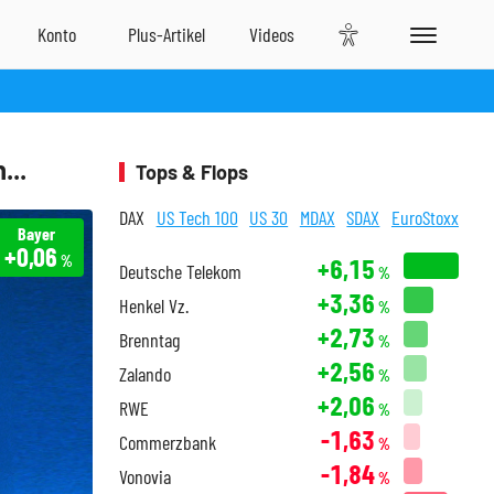
...
Tops & Flops
DAX
US Tech 100
US 30
MDAX
SDAX
EuroStoxx
Bayer
+0,06
%
+6,15
Deutsche Telekom
%
+3,36
Henkel Vz.
%
+2,73
Brenntag
%
+2,56
Zalando
%
+2,06
RWE
%
-1,63
Commerzbank
%
-1,84
Vonovia
%