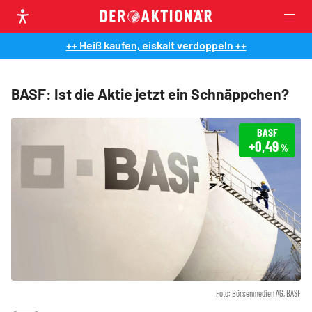
++ Heiß kaufen, eiskalt verdoppeln ++
BASF: Ist die Aktie jetzt ein Schnäppchen?
BASF
+0,49
%
Foto: Börsenmedien AG, BASF