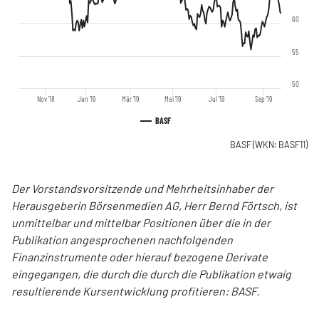
60
55
50
Nov '18
Jan '19
Mär '19
Mai '19
Jul '19
Sep '19
BASF
BASF
(WKN: BASF11)
Der Vorstandsvorsitzende und Mehrheitsinhaber der
Herausgeberin Börsenmedien AG, Herr Bernd Förtsch, ist
unmittelbar und mittelbar Positionen über die in der
Publikation angesprochenen nachfolgenden
Finanzinstrumente oder hierauf bezogene Derivate
eingegangen, die durch die durch die Publikation etwaig
resultierende Kursentwicklung profitieren: BASF.