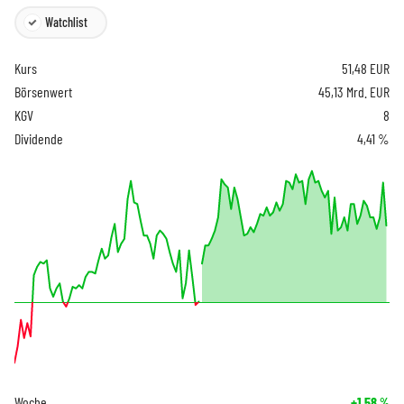
Watchlist
Kurs
51,48
EUR
Börsenwert
45,13 Mrd. EUR
KGV
8
Dividende
4,41 %
Woche
+1,58
%