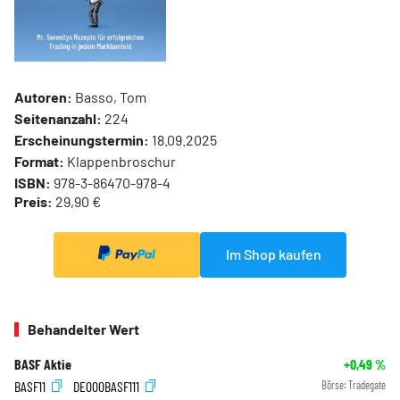
Autoren:
Basso, Tom
Seitenanzahl:
224
Erscheinungstermin:
18.09.2025
Format:
Klappenbroschur
ISBN:
978-3-86470-978-4
Preis:
29,90 €
Im Shop kaufen
Behandelter Wert
BASF Aktie
+0,49
%
BASF11
DE000BASF111
Börse:
Tradegate