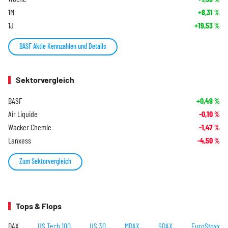
1M
+8,31
%
1J
+19,53
%
BASF Aktie Kennzahlen und Details
Sektorvergleich
BASF
+0,49
%
Air Liquide
-0,10
%
Wacker Chemie
-1,47
%
Lanxess
-4,50
%
Zum Sektorvergleich
Tops & Flops
DAX
US Tech 100
US 30
MDAX
SDAX
EuroStoxx