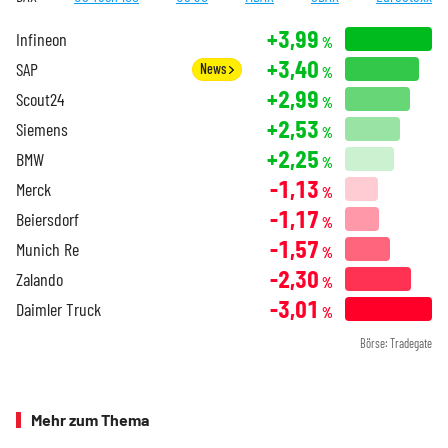
+3,99
Infineon
%
+3,40
SAP
News
%
+2,99
Scout24
%
+2,53
Siemens
%
+2,25
BMW
%
-1,13
Merck
%
-1,17
Beiersdorf
%
-1,57
Munich Re
%
-2,30
Zalando
%
-3,01
Daimler Truck
%
Börse: Tradegate
Mehr zum Thema