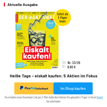
Aktuelle Ausgabe
Nr. 33/26
8,90 €
Heiße Tage – eiskalt kaufen: 5 Aktien im Fokus
Im Shop kaufen
Sofortkauf
Sie erhalten einen Download-Link per E-Mail. Außerdem können Sie gekaufte E-Paper in Ihrem
Konto
herunterladen.