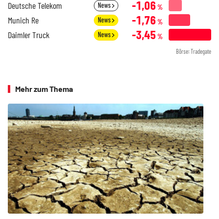
-1,06
Deutsche Telekom
News
%
-1,76
Munich Re
News
%
-3,45
Daimler Truck
News
%
Börse: Tradegate
Mehr zum Thema