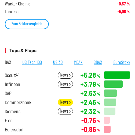
Wacker Chemie
-0,37
%
Lanxess
-5,08
%
Zum Sektorvergleich
Tops & Flops
DAX
US Tech 100
US 30
MDAX
SDAX
EuroStoxx
+5,28
Scout24
News
%
+3,79
Infineon
News
%
+2,63
SAP
%
+2,46
Commerzbank
News
%
+2,32
Siemens
News
%
-0,76
E.on
%
-0,86
Beiersdorf
%