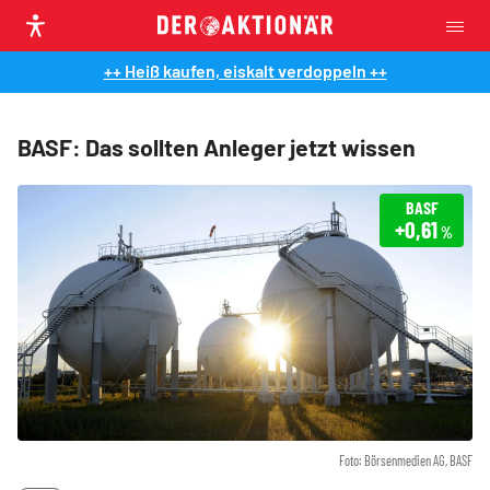
++ Heiß kaufen, eiskalt verdoppeln ++
BASF: Das sollten Anleger jetzt wissen
BASF
+0,61
%
Foto: Börsenmedien AG, BASF