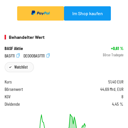
Im Shop kaufen
Behandelter Wert
BASF Aktie
+0,61
%
BASF11
DE000BASF111
Börse:
Tradegate
Watchlist
Kurs
51,40
EUR
Börsenwert
44,69 Mrd. EUR
KGV
8
Dividende
4,45 %