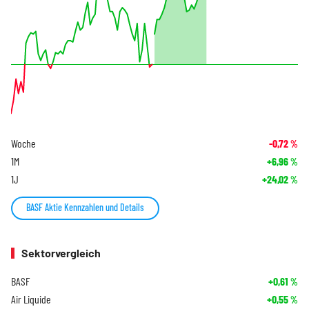
Woche
-0,72
%
1M
+6,96
%
1J
+24,02
%
BASF Aktie Kennzahlen und Details
Sektorvergleich
BASF
+0,61
%
Air Liquide
+0,55
%