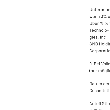
Unternehm
wenn 3% o
Uber % %
Technolo-
gies, Inc
SMB Holdin
Corporati
9. Bei Vol
(nur mögli
Datum der
Gesamtsti
Anteil St