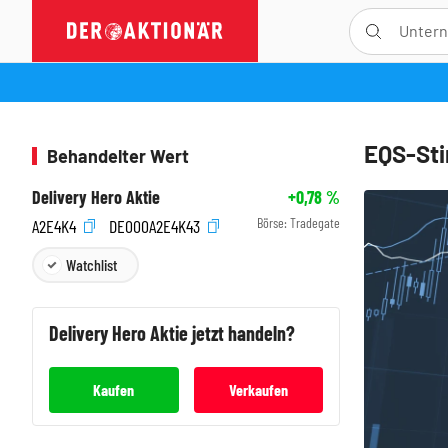
EQS-Sti
Behandelter Wert
Delivery Hero Aktie
+0,78
%
Börse:
Tradegate
A2E4K4
DE000A2E4K43
Watchlist
Delivery Hero
Aktie jetzt handeln?
Kaufen
Verkaufen