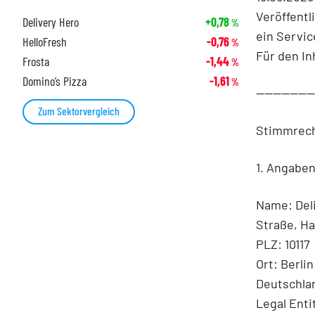
Veröffentl
Delivery Hero
+0,78
%
ein Servic
HelloFresh
-0,76
%
Für den In
Frosta
-1,44
%
Domino’s Pizza
-1,61
%
-------------
Zum Sektorvergleich
Stimmrech
1. Angabe
Name: Del
Straße, Ha
PLZ: 10117
Ort: Berlin
Deutschla
Legal Enti