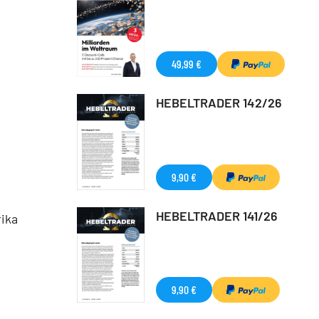
49,99 €
HEBELTRADER 142/26
9,90 €
HEBELTRADER 141/26
rika
9,90 €