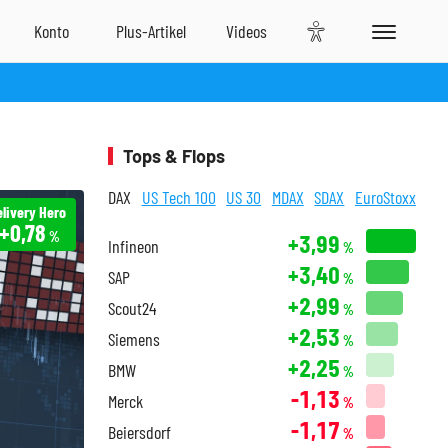
Tops & Flops
DAX
US Tech 100
US 30
MDAX
SDAX
EuroStoxx
livery Hero
+0,78
%
+3,99
Infineon
%
+3,40
SAP
%
+2,99
Scout24
%
+2,53
Siemens
%
+2,25
BMW
%
-1,13
Merck
%
-1,17
Beiersdorf
%