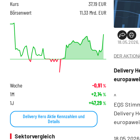
Kurs
37,19
EUR
Börsenwert
11,33 Mrd. EUR
18.05.2026,
DER AKTIONÄR
Delivery H
europawei
Woche
-0,91
%
1M
+2,14
%
^
1J
+47,29
%
EQS Stimm
Delivery H
Delivery Hero Aktie Kennzahlen und
Details
europawei
Sektorvergleich
18.05.2026