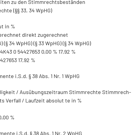
heiten zu den Stimmrechtsbeständen
chte (§§ 33, 34 WpHG)
ut in %
erechnet direkt zugerechnet
) (§ 34 WpHG) (§ 33 WpHG) (§ 34 WpHG)
K43 0 54427653 0,00 % 17,92 %
27653 17,92 %
mente i.S.d. § 38 Abs. 1 Nr. 1 WpHG
älligkeit / Ausübungszeitraum Stimmrechte Stimmrech-
s Verfall / Laufzeit absolut te in %
0,00 %
umente i.S.d. § 38 Abs. 1 Nr. 2 WpHG