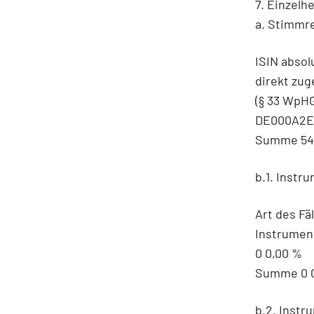
7. Einzel
a. Stimmre
ISIN absol
direkt zug
(§ 33 WpHG
DE000A2E4
Summe 544
b.1. Instru
Art des F
Instrument
0 0,00 %
Summe 0 
b.2. Instr