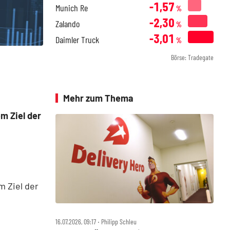
-1,57
Munich Re
%
-2,30
Zalando
%
-3,01
Daimler Truck
%
Börse: Tradegate
Mehr zum Thema
m Ziel der
m Ziel der
16.07.2026, 09:17 ‧ Philipp Schleu