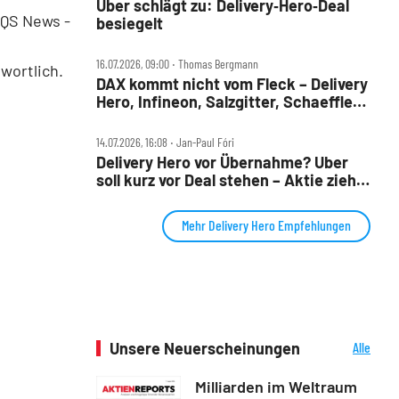
Uber schlägt zu: Delivery‑Hero‑Deal
EQS News -
besiegelt
16.07.2026, 09:00 ‧ Thomas Bergmann
wortlich.
DAX kommt nicht vom Fleck – Delivery
Hero, Infineon, Salzgitter, Schaeffler,
Siemens und VW im Check
14.07.2026, 16:08 ‧ Jan-Paul Fóri
Delivery Hero vor Übernahme? Uber
soll kurz vor Deal stehen – Aktie zieht
an
Mehr Delivery Hero Empfehlungen
Unsere Neuerscheinungen
Alle
Neuerscheinungen
Milliarden im Weltraum