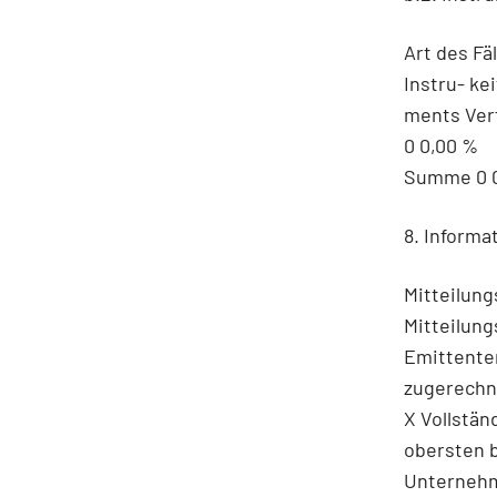
Art des Fä
Instru- ke
ments Verf
0 0,00 %
Summe 0 
8. Informa
Mitteilung
Mitteilun
Emittente
zugerechn
X Vollstä
obersten 
Unterneh