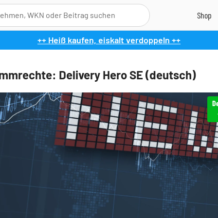
++ Heiß kaufen, eiskalt verdoppeln ++
mmrechte: Delivery Hero SE (deutsch)
De