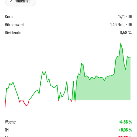
Watchlist
Kurs
17,11
EUR
Börsenwert
1,49 Mrd. EUR
Dividende
0,58 %
Woche
+4,86
%
1M
+8,06
%