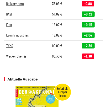
Delivery Hero
36,98
€
-0,88
BASF
51,09
€
+0,32
E.on
18,97
€
+0,45
Evonik Industries
18,02
€
+2,04
TKMS
90,00
€
+2,39
Wacker Chemie
95,30
€
-1,30
Aktuelle Ausgabe