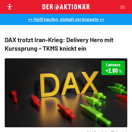
++ Heiß kaufen, eiskalt verdoppeln ++
DAX trotzt Iran-Krieg: Delivery Hero mit
Kurssprung – TKMS knickt ein
Lanxess
+2,80
%