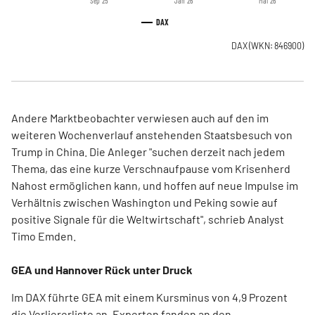
Sep '25
Jan '26
Mai '26
DAX
DAX
(WKN: 846900)
Andere Marktbeobachter verwiesen auch auf den im
weiteren Wochenverlauf anstehenden Staatsbesuch von
Trump in China. Die Anleger "suchen derzeit nach jedem
Thema, das eine kurze Verschnaufpause vom Krisenherd
Nahost ermöglichen kann, und hoffen auf neue Impulse im
Verhältnis zwischen Washington und Peking sowie auf
positive Signale für die Weltwirtschaft", schrieb Analyst
Timo Emden.
GEA und Hannover Rück unter Druck
Im DAX führte GEA mit einem Kursminus von 4,9 Prozent
die Verliererliste an. Experten fanden an den