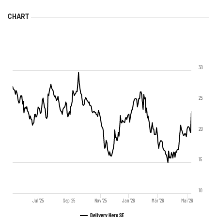
30
25
20
15
10
Jul '25
Sep '25
Nov '25
Jan '26
Mär '26
Mai '26
Delivery Hero SE