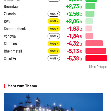
+2,73
Brenntag
%
+2,56
Zalando
News
%
+2,06
RWE
News
%
-1,63
Commerzbank
News
%
-1,84
Vonovia
News
%
-4,32
Siemens
News
%
-5,13
Rheinmetall
News
%
-5,38
Scout24
News
%
Börse: Tradegate
Mehr zum Thema