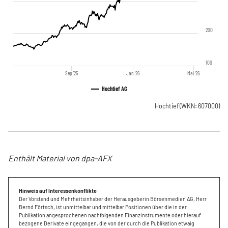
200
100
Sep '25
Jan '26
Mai '26
Hochtief AG
Hochtief
(WKN: 607000)
Enthält Material von dpa-AFX
Hinweis auf Interessenkonflikte
Der Vorstand und Mehrheitsinhaber der Herausgeberin Börsenmedien AG, Herr
Bernd Förtsch, ist unmittelbar und mittelbar Positionen über die in der
Publikation angesprochenen nachfolgenden Finanzinstrumente oder hierauf
bezogene Derivate eingegangen, die von der durch die Publikation etwaig