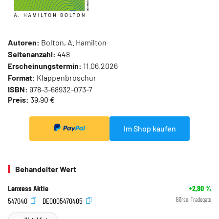
Autoren:
Bolton, A. Hamilton
Seitenanzahl:
448
Erscheinungstermin:
11.06.2026
Format:
Klappenbroschur
ISBN:
978-3-68932-073-7
Preis:
39,90 €
Im Shop kaufen
Behandelter Wert
Lanxess Aktie
+2,80
%
547040
DE0005470405
Börse:
Tradegate