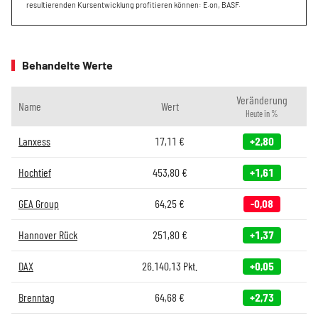
resultierenden Kursentwicklung profitieren können: E.on, BASF.
Behandelte Werte
Veränderung
Name
Wert
Heute in %
Lanxess
17,11
€
+2,80
Hochtief
453,80
€
+1,61
GEA Group
64,25
€
-0,08
Hannover Rück
251,80
€
+1,37
DAX
26.140,13
Pkt.
+0,05
Brenntag
64,68
€
+2,73