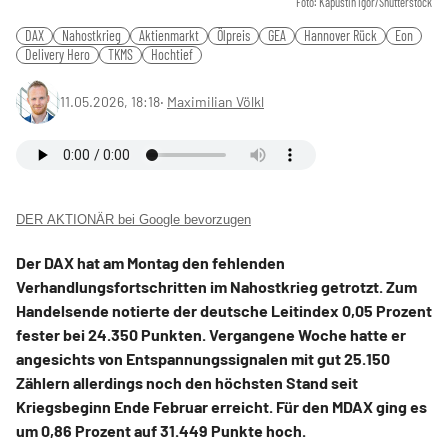
Foto: Kapustin Igor/Shutterstock
DAX
Nahostkrieg
Aktienmarkt
Ölpreis
GEA
Hannover Rück
Eon
Delivery Hero
TKMS
Hochtief
11.05.2026, 18:18
‧
Maximilian Völkl
DER AKTIONÄR bei Google bevorzugen
Der DAX hat am Montag den fehlenden
Verhandlungsfortschritten im Nahostkrieg getrotzt. Zum
Handelsende notierte der deutsche Leitindex 0,05 Prozent
fester bei 24.350 Punkten. Vergangene Woche hatte er
angesichts von Entspannungssignalen mit gut 25.150
Zählern allerdings noch den höchsten Stand seit
Kriegsbeginn Ende Februar erreicht. Für den MDAX ging es
um 0,86 Prozent auf 31.449 Punkte hoch.