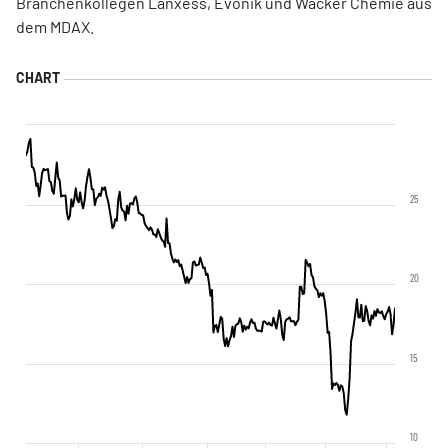
Branchenkollegen Lanxess, Evonik und Wacker Chemie aus
dem MDAX.
25
20
15
10