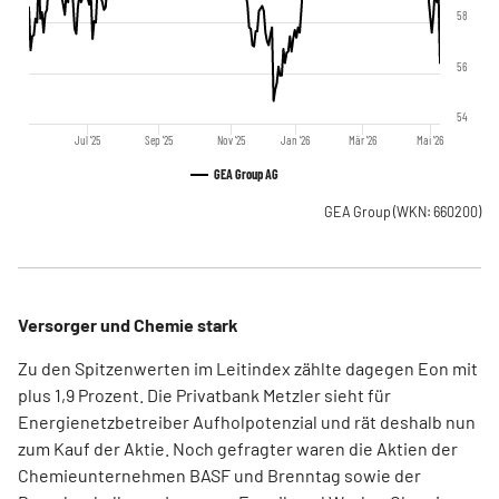
58
56
54
Jul '25
Sep '25
Nov '25
Jan '26
Mär '26
Mai '26
GEA Group AG
GEA Group
(WKN: 660200)
Versorger und Chemie stark
Zu den Spitzenwerten im Leitindex zählte dagegen Eon mit
plus 1,9 Prozent. Die Privatbank Metzler sieht für
Energienetzbetreiber Aufholpotenzial und rät deshalb nun
zum Kauf der Aktie. Noch gefragter waren die Aktien der
Chemieunternehmen BASF und Brenntag sowie der