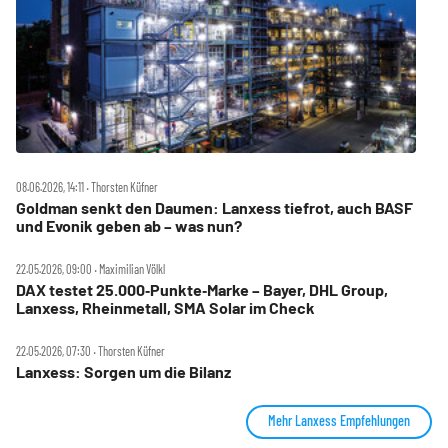
08.06.2026, 14:11 ‧ Thorsten Küfner
Goldman senkt den Daumen: Lanxess tiefrot, auch BASF
und Evonik geben ab – was nun?
22.05.2026, 09:00 ‧ Maximilian Völkl
DAX testet 25.000‑Punkte‑Marke – Bayer, DHL Group,
Lanxess, Rheinmetall, SMA Solar im Check
22.05.2026, 07:30 ‧ Thorsten Küfner
Lanxess: Sorgen um die Bilanz
Mehr Lanxess Empfehlungen