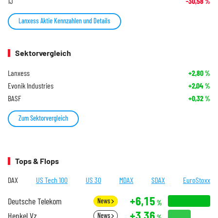
1J
-30,58
%
Lanxess Aktie Kennzahlen und Details
Sektorvergleich
Lanxess
+2,80
%
Evonik Industries
+2,04
%
BASF
+0,32
%
Zum Sektorvergleich
Tops & Flops
DAX
US Tech 100
US 30
MDAX
SDAX
EuroStoxx
+6,15
Deutsche Telekom
News
%
+3,36
Henkel Vz.
News
%