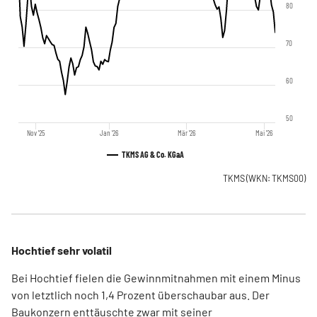
80
70
60
50
Nov '25
Jan '26
Mär '26
Mai '26
TKMS AG & Co. KGaA
TKMS
(WKN: TKMS00)
Hochtief sehr volatil
Bei Hochtief fielen die Gewinnmitnahmen mit einem Minus
von letztlich noch 1,4 Prozent überschaubar aus. Der
Baukonzern enttäuschte zwar mit seiner