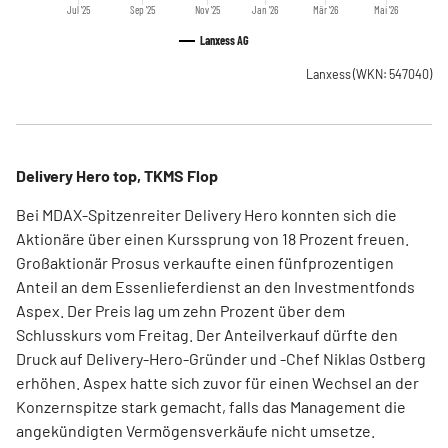
Jul '25
Sep '25
Nov '25
Jan '26
Mär '26
Mai '26
Lanxess AG
Lanxess
(WKN: 547040)
Delivery Hero top, TKMS Flop
Bei MDAX-Spitzenreiter Delivery Hero konnten sich die
Aktionäre über einen Kurssprung von 18 Prozent freuen.
Großaktionär Prosus verkaufte einen fünfprozentigen
Anteil an dem Essenlieferdienst an den Investmentfonds
Aspex. Der Preis lag um zehn Prozent über dem
Schlusskurs vom Freitag. Der Anteilverkauf dürfte den
Druck auf Delivery-Hero-Gründer und -Chef Niklas Ostberg
erhöhen. Aspex hatte sich zuvor für einen Wechsel an der
Konzernspitze stark gemacht, falls das Management die
angekündigten Vermögensverkäufe nicht umsetze.