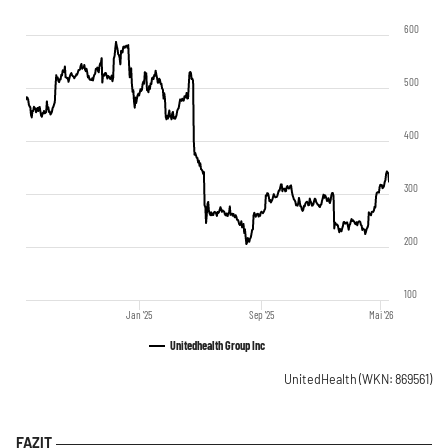
600
500
400
300
200
100
Jan '25
Sep '25
Mai '26
Unitedhealth Group Inc
UnitedHealth
(WKN: 869561)