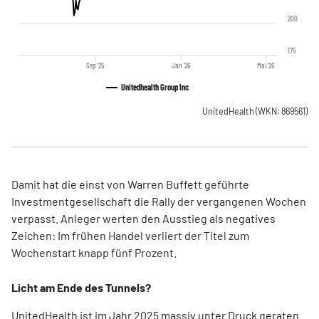
200
175
Sep '25
Jan '26
Mai '26
Unitedhealth Group Inc
UnitedHealth
(WKN: 869561)
Damit hat die einst von Warren Buffett geführte
Investmentgesellschaft die Rally der vergangenen Wochen
verpasst. Anleger werten den Ausstieg als negatives
Zeichen: Im frühen Handel verliert der Titel zum
Wochenstart knapp fünf Prozent.
Licht am Ende des Tunnels?
UnitedHealth ist im Jahr 2025 massiv unter Druck geraten.