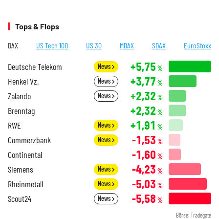
Tops & Flops
DAX
US Tech 100
US 30
MDAX
SDAX
EuroStoxx
+5,75
Deutsche Telekom
News
%
+3,77
Henkel Vz.
News
%
+2,32
Zalando
News
%
+2,32
Brenntag
%
+1,91
RWE
News
%
-1,53
Commerzbank
News
%
-1,60
Continental
%
-4,23
Siemens
News
%
-5,03
Rheinmetall
News
%
-5,58
Scout24
News
%
Börse: Tradegate