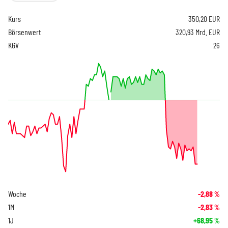
Kurs
350,20
EUR
Börsenwert
320,93 Mrd. EUR
KGV
26
Woche
-2,88
%
1M
-2,83
%
1J
+68,95
%