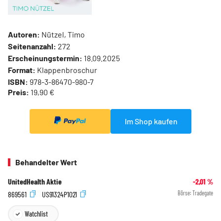
Autoren:
Nützel, Timo
Seitenanzahl:
272
Erscheinungstermin:
18.09.2025
Format:
Klappenbroschur
ISBN:
978-3-86470-980-7
Preis:
19,90 €
Im Shop kaufen
Behandelter Wert
UnitedHealth Aktie
-2,01
%
869561
US91324P1021
Börse:
Tradegate
Watchlist