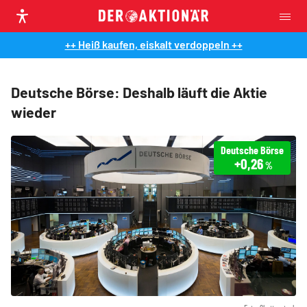
++ Heiß kaufen, eiskalt verdoppeln ++
Deutsche Börse: Deshalb läuft die Aktie
wieder
Deutsche Börse
+0,26
%