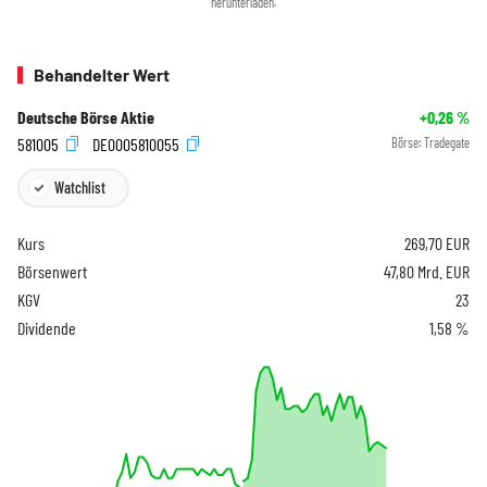
herunterladen.
Behandelter Wert
Deutsche Börse Aktie
+0,26
%
581005
DE0005810055
Börse:
Tradegate
Watchlist
Kurs
269,70
EUR
Börsenwert
47,80 Mrd. EUR
KGV
23
Dividende
1,58 %