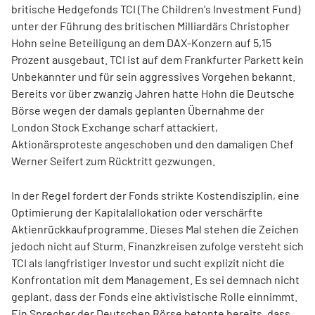
britische Hedgefonds TCI (The Children's Investment Fund)
unter der Führung des britischen Milliardärs Christopher
Hohn seine Beteiligung an dem DAX-Konzern auf 5,15
Prozent ausgebaut. TCI ist auf dem Frankfurter Parkett kein
Unbekannter und für sein aggressives Vorgehen bekannt.
Bereits vor über zwanzig Jahren hatte Hohn die Deutsche
Börse wegen der damals geplanten Übernahme der
London Stock Exchange scharf attackiert,
Aktionärsproteste angeschoben und den damaligen Chef
Werner Seifert zum Rücktritt gezwungen.
In der Regel fordert der Fonds strikte Kostendisziplin, eine
Optimierung der Kapitalallokation oder verschärfte
Aktienrückkaufprogramme. Dieses Mal stehen die Zeichen
jedoch nicht auf Sturm. Finanzkreisen zufolge versteht sich
TCI als langfristiger Investor und sucht explizit nicht die
Konfrontation mit dem Management. Es sei demnach nicht
geplant, dass der Fonds eine aktivistische Rolle einnimmt.
Ein Sprecher der Deutschen Börse betonte bereits, dass