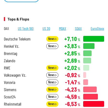
Tops & Flops
DAX
US Tech 100
US 30
MDAX
SDAX
EuroStoxx
+7,10
Deutsche Telekom
News
%
+3,83
Henkel Vz.
News
%
+2,85
Brenntag
%
+2,69
Zalando
%
+2,02
RWE
News
%
-0,92
Volkswagen Vz.
News
%
-1,47
Vonovia
News
%
-4,23
Siemens
News
%
-4,59
Scout24
News
%
-6,53
Rheinmetall
News
%