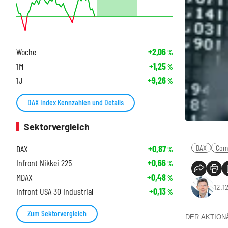
Woche
+2,06
%
1M
+1,25
%
1J
+9,26
%
DAX Index Kennzahlen und Details
Sektorvergleich
DAX
Com
DAX
+0,87
%
Infront Nikkei 225
+0,66
%
MDAX
+0,48
%
12.1
Infront USA 30 Industrial
+0,13
%
Zum Sektorvergleich
DER AKTIONÄR