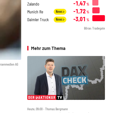
-1,47
Zalando
%
-1,72
Munich Re
News
%
-3,01
Daimler Truck
News
%
Börse: Tradegate
Mehr zum Thema
örsenmedien AG
Heute, 09:00 ‧ Thomas Bergmann