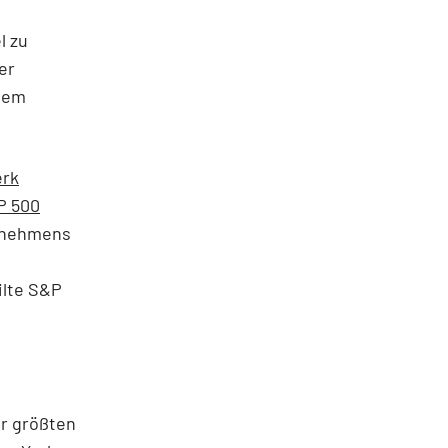
l zu
er
inem
erk
P 500
ernehmens
ilte S&P
er größten