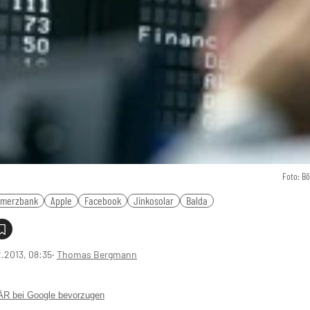
Foto: B
merzbank
Apple
Facebook
Jinkosolar
Balda
2.2013, 08:35
‧
Thomas Bergmann
 bei Google bevorzugen