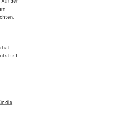
 Auf der
zum
ichten.
 hat
ntstreit
ür die