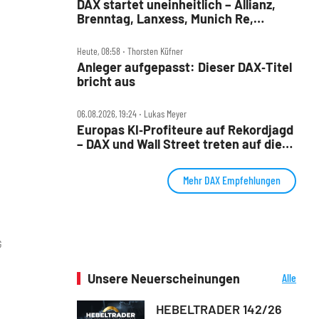
DAX startet uneinheitlich – Allianz,
Brenntag, Lanxess, Munich Re,
Porsche SE, SUSS MicroTec im Check
Heute, 08:58 ‧ Thorsten Küfner
Anleger aufgepasst: Dieser DAX‑Titel
bricht aus
06.08.2026, 19:24 ‧ Lukas Meyer
Europas KI‑Profiteure auf Rekordjagd
– DAX und Wall Street treten auf die
Bremse
Mehr DAX Empfehlungen
G
Unsere Neuerscheinungen
Alle
Neuerscheinungen
HEBELTRADER 142/26