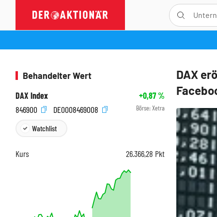
DAX erö
Behandelter Wert
Faceboo
DAX Index
+0,87
%
Börse:
Xetra
846900
DE0008469008
Watchlist
Kurs
26.366,28
Pkt