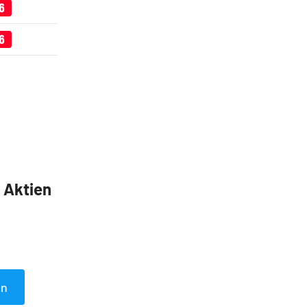
6
6
5 Aktien
en