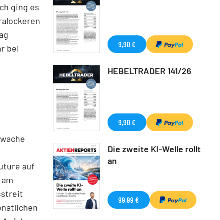
ch ging es
ralockeren
tag
9,90 €
r bei
HEBELTRADER 141/26
9,90 €
hwache
Die zweite KI-Welle rollt
an
uture auf
s am
streit
99,99 €
onatlichen