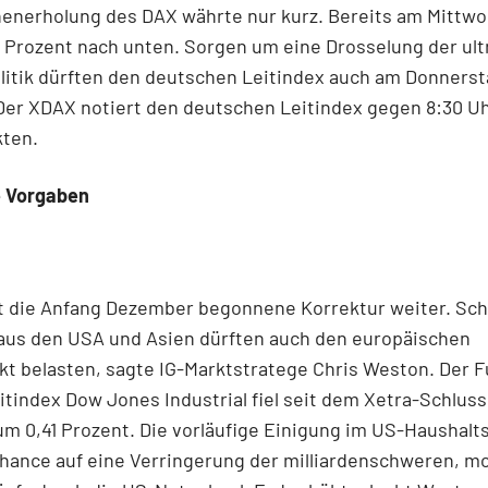
enerholung des DAX währte nur kurz. Bereits am Mittwo
 Prozent nach unten. Sorgen um eine Drosselung der ult
litik dürften den deutschen Leitindex auch am Donners
Der XDAX notiert den deutschen Leitindex gegen 8:30 Uh
kten.
 Vorgaben
t die Anfang Dezember begonnene Korrektur weiter. Sc
aus den USA und Asien dürften auch den europäischen
t belasten, sagte IG-Marktstratege Chris Weston. Der F
tindex Dow Jones Industrial fiel seit dem Xetra-Schlus
m 0,41 Prozent. Die vorläufige Einigung im US-Haushalts
hance auf eine Verringerung der milliardenschweren, m