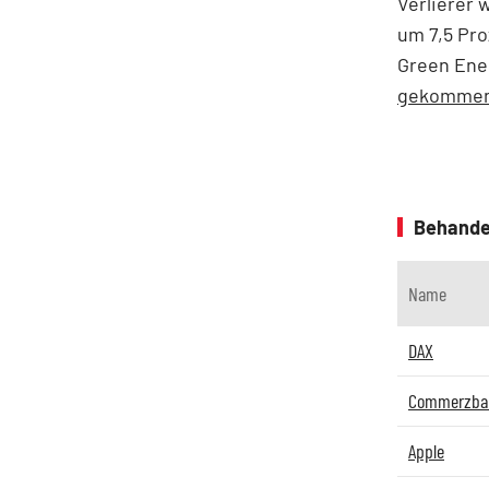
Verlierer 
um 7,5 Proz
Green Ener
gekomme
Behande
Name
DAX
Commerzba
Apple