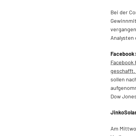
Bei der C
Gewinnmit
vergangen
Analysten 
Facebook:
Facebook 
geschafft
sollen nac
aufgenomme
Dow Jones
JinkoSolar
Am Mittwoc