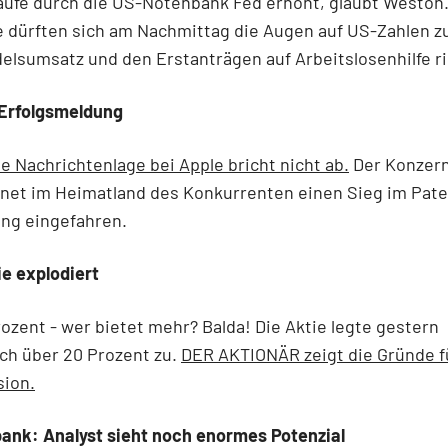
ufe durch die US-Notenbank Fed erhöht, glaubt Weston.
e dürften sich am Nachmittag die Augen auf US-Zahlen 
elsumsatz und den Erstanträgen auf Arbeitslosenhilfe r
 Erfolgsmeldung
ve Nachrichtenlage bei Apple bricht nicht ab.
Der Konzern
net im Heimatland des Konkurrenten einen Sieg im Pate
ng eingefahren.
e explodiert
Prozent - wer bietet mehr? Balda! Die Aktie legte gestern
ch über 20 Prozent zu.
DER AKTIONÄR zeigt die Gründe f
sion.
nk: Analyst sieht noch enormes Potenzial