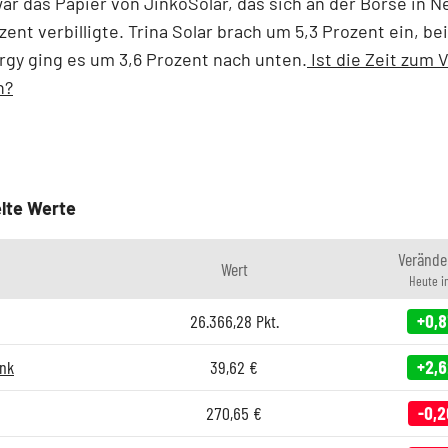
war das Papier von JinkoSolar, das sich an der Börse in 
ent verbilligte. Trina Solar brach um 5,3 Prozent ein, bei
gy ging es um 3,6 Prozent nach unten.
Ist die Zeit zum 
n?
lte Werte
Verände
Wert
Heute i
26.366,28
Pkt.
+0,
nk
39,62
€
+2,
270,65
€
-0,2