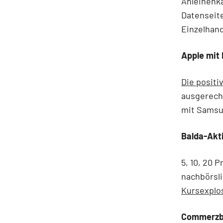
Anleihenkä
Datenseit
Einzelhand
Apple mit
Die positi
ausgerech
mit Samsu
Balda-Akti
5, 10, 20 
nachbörsli
Kursexplo
Commerzba