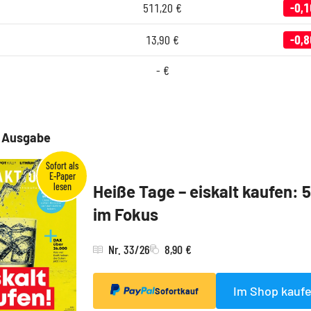
511,20
€
-0,1
13,90
€
-0,8
-
€
e Ausgabe
Heiße Tage – eiskalt kaufen: 
im Fokus
Nr. 33/26
8,90 €
Im Shop kauf
Sofortkauf