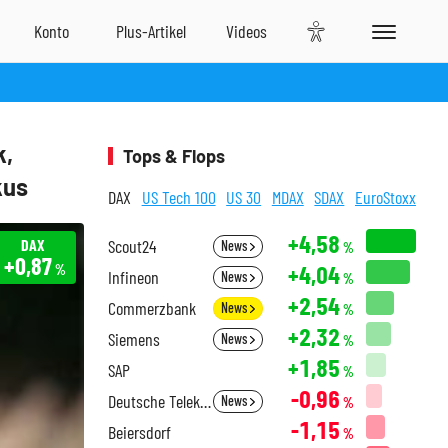
k,
Tops & Flops
kus
DAX
US Tech 100
US 30
MDAX
SDAX
EuroStoxx
+4,58
DAX
Scout24
News
%
+0,87
+4,04
%
Infineon
News
%
+2,54
Commerzbank
News
%
+2,32
Siemens
News
%
+1,85
SAP
%
-0,96
Deutsche Telekom
News
%
-1,15
Beiersdorf
%