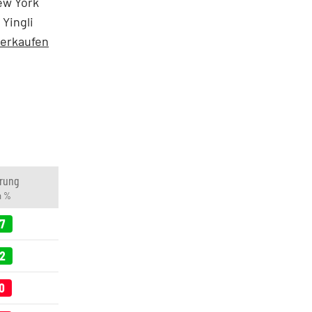
New York
 Yingli
Verkaufen
rung
n %
87
62
0