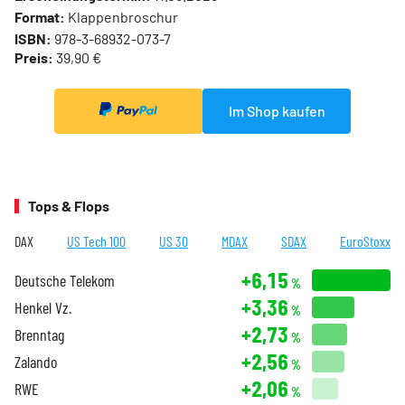
Format:
Klappenbroschur
ISBN:
978-3-68932-073-7
Preis:
39,90 €
Im Shop kaufen
Tops & Flops
DAX
US Tech 100
US 30
MDAX
SDAX
EuroStoxx
+6,15
Deutsche Telekom
%
+3,36
Henkel Vz.
%
+2,73
Brenntag
%
+2,56
Zalando
%
+2,06
RWE
%