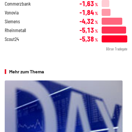
-1,63
Commerzbank
%
-1,84
Vonovia
%
-4,32
Siemens
%
-5,13
Rheinmetall
%
-5,38
Scout24
%
Börse: Tradegate
Mehr zum Thema