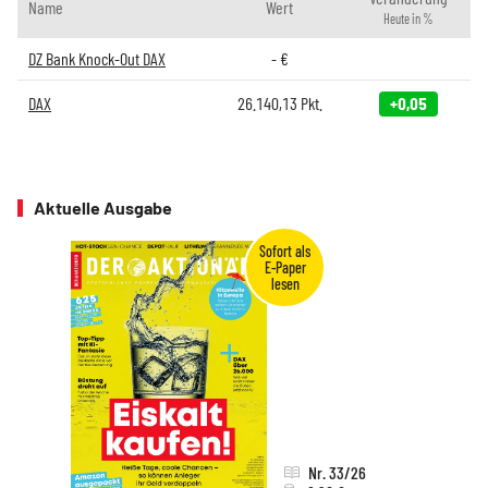
Name
Wert
Heute in %
DZ Bank Knock-Out DAX
-
€
DAX
26.140,13
Pkt.
+0,05
Aktuelle Ausgabe
Nr. 33/26